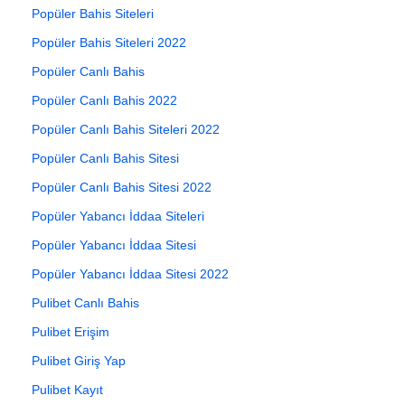
Popüler Bahis Siteleri
Popüler Bahis Siteleri 2022
Popüler Canlı Bahis
Popüler Canlı Bahis 2022
Popüler Canlı Bahis Siteleri 2022
Popüler Canlı Bahis Sitesi
Popüler Canlı Bahis Sitesi 2022
Popüler Yabancı İddaa Siteleri
Popüler Yabancı İddaa Sitesi
Popüler Yabancı İddaa Sitesi 2022
Pulibet Canlı Bahis
Pulibet Erişim
Pulibet Giriş Yap
Pulibet Kayıt