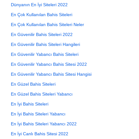
Dünyanın En İyi Siteleri 2022
En Çok Kullanılan Bahis Siteleri
En Çok Kullanılan Bahis Siteleri Neler
En Güvenilir Bahis Siteleri 2022
En Güvenilir Bahis Siteleri Hangileri
En Güvenilir Yabancı Bahis Siteleri
En Güvenilir Yabancı Bahis Sitesi 2022
En Güvenilir Yabancı Bahis Sitesi Hangisi
En Güzel Bahis Siteleri
En Güzel Bahis Siteleri Yabancı
En İyi Bahis Siteleri
En İyi Bahis Siteleri Yabancı
En İyi Bahis Siteleri Yabancı 2022
En İyi Canlı Bahis Sitesi 2022