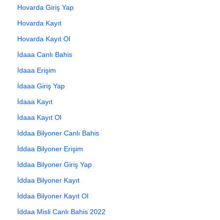
Hovarda Giriş Yap
Hovarda Kayıt
Hovarda Kayıt Ol
İdaaa Canlı Bahis
İdaaa Erişim
İdaaa Giriş Yap
İdaaa Kayıt
İdaaa Kayıt Ol
İddaa Bilyoner Canlı Bahis
İddaa Bilyoner Erişim
İddaa Bilyoner Giriş Yap
İddaa Bilyoner Kayıt
İddaa Bilyoner Kayıt Ol
İddaa Misli Canlı Bahis 2022