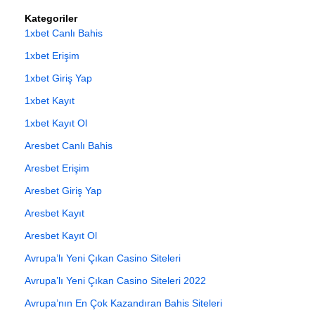
Kategoriler
1xbet Canlı Bahis
1xbet Erişim
1xbet Giriş Yap
1xbet Kayıt
1xbet Kayıt Ol
Aresbet Canlı Bahis
Aresbet Erişim
Aresbet Giriş Yap
Aresbet Kayıt
Aresbet Kayıt Ol
Avrupa’lı Yeni Çıkan Casino Siteleri
Avrupa’lı Yeni Çıkan Casino Siteleri 2022
Avrupa’nın En Çok Kazandıran Bahis Siteleri