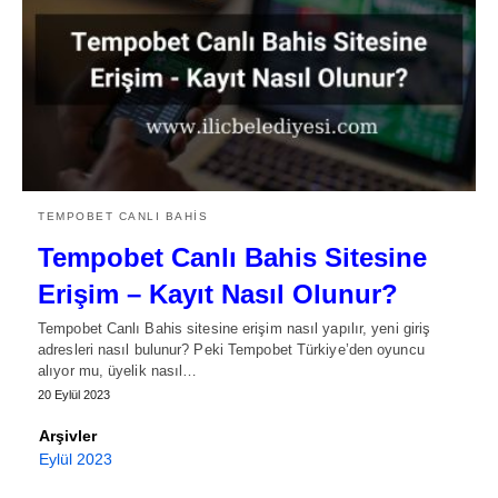
TEMPOBET CANLI BAHIS
Tempobet Canlı Bahis Sitesine
Erişim – Kayıt Nasıl Olunur?
Tempobet Canlı Bahis sitesine erişim nasıl yapılır, yeni giriş
adresleri nasıl bulunur? Peki Tempobet Türkiye’den oyuncu
alıyor mu, üyelik nasıl…
20 Eylül 2023
Arşivler
Eylül 2023