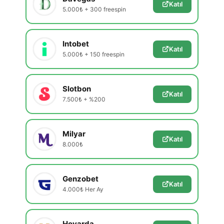
Katıl
5.000₺ + 300 freespin
Intobet
Katıl
5.000₺ + 150 freespin
Slotbon
Katıl
7.500₺ + %200
Milyar
Katıl
8.000₺
Genzobet
Katıl
4.000₺ Her Ay
Hovarda