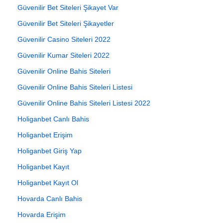
Güvenilir Bet Siteleri Şikayet Var
Güvenilir Bet Siteleri Şikayetler
Güvenilir Casino Siteleri 2022
Güvenilir Kumar Siteleri 2022
Güvenilir Online Bahis Siteleri
Güvenilir Online Bahis Siteleri Listesi
Güvenilir Online Bahis Siteleri Listesi 2022
Holiganbet Canlı Bahis
Holiganbet Erişim
Holiganbet Giriş Yap
Holiganbet Kayıt
Holiganbet Kayıt Ol
Hovarda Canlı Bahis
Hovarda Erişim