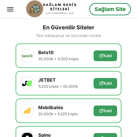
Sağlam Site
En Güvenilir Siteler
Yeni kampanya ve bonusları incele
Bets10
Katıl
20.000₺ + %300 kripto
JETBET
Katıl
%325 kripto + 20.000₺
Mobilbahis
Katıl
20.000₺ + %225 kripto
Spino