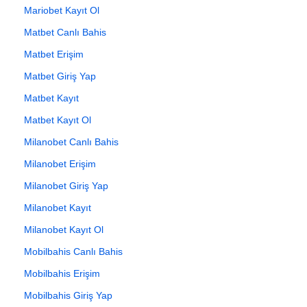
Mariobet Kayıt Ol
Matbet Canlı Bahis
Matbet Erişim
Matbet Giriş Yap
Matbet Kayıt
Matbet Kayıt Ol
Milanobet Canlı Bahis
Milanobet Erişim
Milanobet Giriş Yap
Milanobet Kayıt
Milanobet Kayıt Ol
Mobilbahis Canlı Bahis
Mobilbahis Erişim
Mobilbahis Giriş Yap