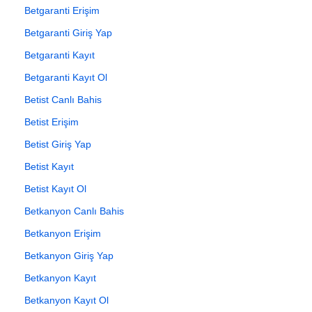
Betgaranti Erişim
Betgaranti Giriş Yap
Betgaranti Kayıt
Betgaranti Kayıt Ol
Betist Canlı Bahis
Betist Erişim
Betist Giriş Yap
Betist Kayıt
Betist Kayıt Ol
Betkanyon Canlı Bahis
Betkanyon Erişim
Betkanyon Giriş Yap
Betkanyon Kayıt
Betkanyon Kayıt Ol