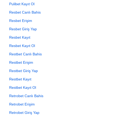
Pulibet Kayıt Ol
Resbet Canlı Bahis
Resbet Erişim
Resbet Giriş Yap
Resbet Kayıt
Resbet Kayıt Ol
Restbet Canlı Bahis
Restbet Erişim
Restbet Giriş Yap
Restbet Kayıt
Restbet Kayıt Ol
Retrobet Canlı Bahis
Retrobet Erişim
Retrobet Giriş Yap