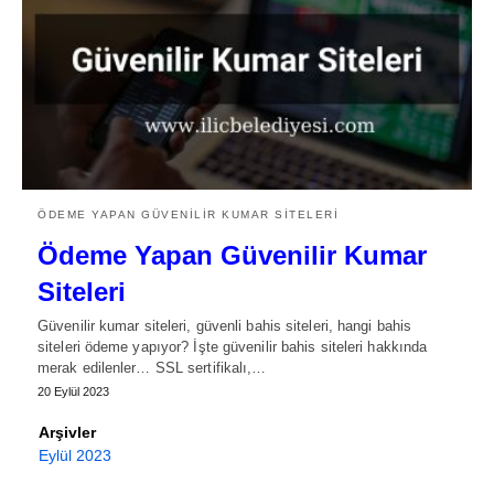
ÖDEME YAPAN GÜVENILIR KUMAR SITELERI
Ödeme Yapan Güvenilir Kumar
Siteleri
Güvenilir kumar siteleri, güvenli bahis siteleri, hangi bahis
siteleri ödeme yapıyor? İşte güvenilir bahis siteleri hakkında
merak edilenler… SSL sertifikalı,…
20 Eylül 2023
Arşivler
Eylül 2023