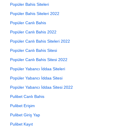
Popüler Bahis Siteleri
Popüler Bahis Siteleri 2022
Popüler Canlı Bahis
Popüler Canlı Bahis 2022
Popüler Canlı Bahis Siteleri 2022
Popüler Canlı Bahis Sitesi
Popüler Canlı Bahis Sitesi 2022
Popüler Yabancı İddaa Siteleri
Popüler Yabancı İddaa Sitesi
Popüler Yabancı İddaa Sitesi 2022
Pulibet Canlı Bahis
Pulibet Erişim
Pulibet Giriş Yap
Pulibet Kayıt