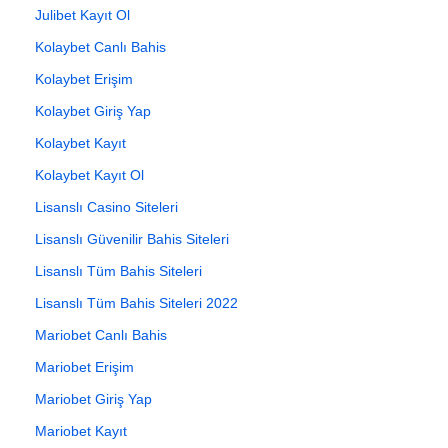
Julibet Kayıt Ol
Kolaybet Canlı Bahis
Kolaybet Erişim
Kolaybet Giriş Yap
Kolaybet Kayıt
Kolaybet Kayıt Ol
Lisanslı Casino Siteleri
Lisanslı Güvenilir Bahis Siteleri
Lisanslı Tüm Bahis Siteleri
Lisanslı Tüm Bahis Siteleri 2022
Mariobet Canlı Bahis
Mariobet Erişim
Mariobet Giriş Yap
Mariobet Kayıt