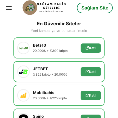
Sağlam Site
En Güvenilir Siteler
Yeni kampanya ve bonusları incele
Bets10
Katıl
20.000₺ + %300 kripto
JETBET
Katıl
%325 kripto + 20.000₺
Mobilbahis
Katıl
20.000₺ + %225 kripto
Spino