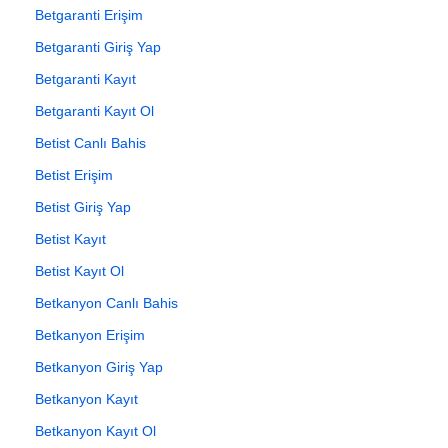
Betgaranti Erişim
Betgaranti Giriş Yap
Betgaranti Kayıt
Betgaranti Kayıt Ol
Betist Canlı Bahis
Betist Erişim
Betist Giriş Yap
Betist Kayıt
Betist Kayıt Ol
Betkanyon Canlı Bahis
Betkanyon Erişim
Betkanyon Giriş Yap
Betkanyon Kayıt
Betkanyon Kayıt Ol