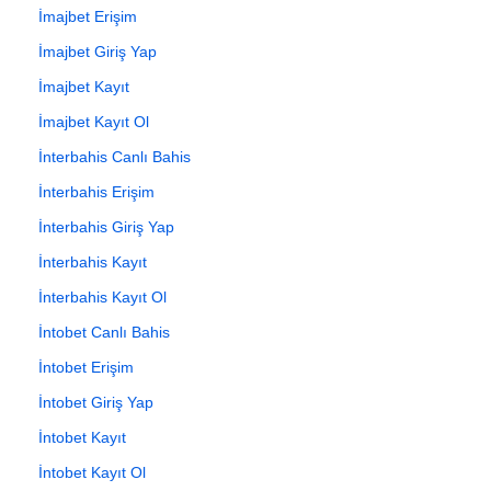
İmajbet Erişim
İmajbet Giriş Yap
İmajbet Kayıt
İmajbet Kayıt Ol
İnterbahis Canlı Bahis
İnterbahis Erişim
İnterbahis Giriş Yap
İnterbahis Kayıt
İnterbahis Kayıt Ol
İntobet Canlı Bahis
İntobet Erişim
İntobet Giriş Yap
İntobet Kayıt
İntobet Kayıt Ol