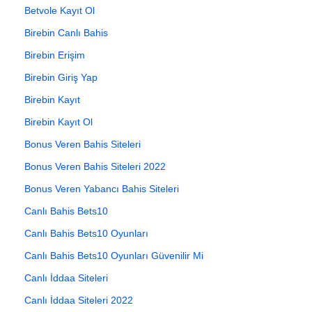
Betvole Kayıt Ol
Birebin Canlı Bahis
Birebin Erişim
Birebin Giriş Yap
Birebin Kayıt
Birebin Kayıt Ol
Bonus Veren Bahis Siteleri
Bonus Veren Bahis Siteleri 2022
Bonus Veren Yabancı Bahis Siteleri
Canlı Bahis Bets10
Canlı Bahis Bets10 Oyunları
Canlı Bahis Bets10 Oyunları Güvenilir Mi
Canlı İddaa Siteleri
Canlı İddaa Siteleri 2022