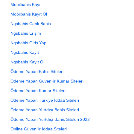
Mobilbahis Kayıt
Mobilbahis Kayıt Ol
Ngsbahis Canlı Bahis
Ngsbahis Erişim
Ngsbahis Giriş Yap
Ngsbahis Kayıt
Ngsbahis Kayıt Ol
Ödeme Yapan Bahis Siteleri
Ödeme Yapan Güvenilir Kumar Siteleri
Ödeme Yapan Kumar Siteleri
Ödeme Yapan Türkiye İddaa Siteleri
Ödeme Yapan Yurtdışı Bahis Siteleri
Ödeme Yapan Yurtdışı Bahis Siteleri 2022
Online Güvenilir İddaa Siteleri