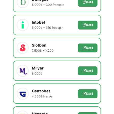
Katıl
5.000₺ + 300 freespin
Intobet
Katıl
5.000₺ + 150 freespin
Slotbon
Katıl
7.500₺ + %200
Milyar
Katıl
8.000₺
Genzobet
Katıl
4.000₺ Her Ay
Hovarda