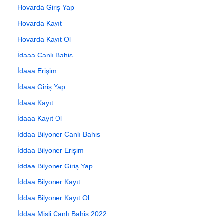
Hovarda Giriş Yap
Hovarda Kayıt
Hovarda Kayıt Ol
İdaaa Canlı Bahis
İdaaa Erişim
İdaaa Giriş Yap
İdaaa Kayıt
İdaaa Kayıt Ol
İddaa Bilyoner Canlı Bahis
İddaa Bilyoner Erişim
İddaa Bilyoner Giriş Yap
İddaa Bilyoner Kayıt
İddaa Bilyoner Kayıt Ol
İddaa Misli Canlı Bahis 2022