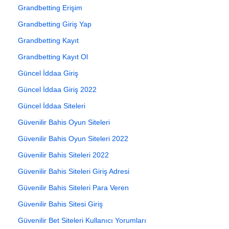
Grandbetting Erişim
Grandbetting Giriş Yap
Grandbetting Kayıt
Grandbetting Kayıt Ol
Güncel İddaa Giriş
Güncel İddaa Giriş 2022
Güncel İddaa Siteleri
Güvenilir Bahis Oyun Siteleri
Güvenilir Bahis Oyun Siteleri 2022
Güvenilir Bahis Siteleri 2022
Güvenilir Bahis Siteleri Giriş Adresi
Güvenilir Bahis Siteleri Para Veren
Güvenilir Bahis Sitesi Giriş
Güvenilir Bet Siteleri Kullanıcı Yorumları