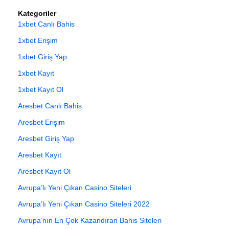
Kategoriler
1xbet Canlı Bahis
1xbet Erişim
1xbet Giriş Yap
1xbet Kayıt
1xbet Kayıt Ol
Aresbet Canlı Bahis
Aresbet Erişim
Aresbet Giriş Yap
Aresbet Kayıt
Aresbet Kayıt Ol
Avrupa’lı Yeni Çıkan Casino Siteleri
Avrupa’lı Yeni Çıkan Casino Siteleri 2022
Avrupa’nın En Çok Kazandıran Bahis Siteleri