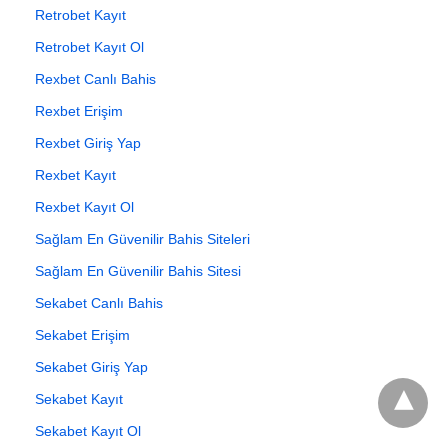
Retrobet Kayıt
Retrobet Kayıt Ol
Rexbet Canlı Bahis
Rexbet Erişim
Rexbet Giriş Yap
Rexbet Kayıt
Rexbet Kayıt Ol
Sağlam En Güvenilir Bahis Siteleri
Sağlam En Güvenilir Bahis Sitesi
Sekabet Canlı Bahis
Sekabet Erişim
Sekabet Giriş Yap
Sekabet Kayıt
Sekabet Kayıt Ol