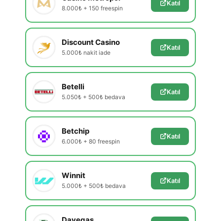
Katıl
8.000₺ + 150 freespin
Discount Casino
Katıl
5.000₺ nakit iade
Betelli
Katıl
5.050₺ + 500₺ bedava
Betchip
Katıl
6.000₺ + 80 freespin
Winnit
Katıl
5.000₺ + 500₺ bedava
Davegas