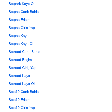
Betpark Kayıt Ol
Betpas Canlı Bahis
Betpas Erişim
Betpas Giriş Yap
Betpas Kayıt
Betpas Kayıt Ol
Betroad Canlı Bahis
Betroad Erişim
Betroad Giriş Yap
Betroad Kayıt
Betroad Kayıt Ol
Bets10 Canlı Bahis
Bets10 Erişim
Bets10 Giriş Yap