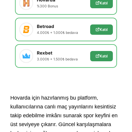
Katıl
%300 Bonus
Betroad
Katıl
4.000₺ + 1.000₺ bedava
Rexbet
Katıl
3.000₺ + 1.500₺ bedava
Hovarda için hazırlanmış bu platform,
kullanıcılarına canlı maç yayınlarını kesintisiz
takip edebilme imkânı sunarak spor keyfini en
üst seviyeye çıkarır. Güncel karşılaşmalara