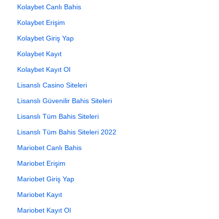
Kolaybet Canlı Bahis
Kolaybet Erişim
Kolaybet Giriş Yap
Kolaybet Kayıt
Kolaybet Kayıt Ol
Lisanslı Casino Siteleri
Lisanslı Güvenilir Bahis Siteleri
Lisanslı Tüm Bahis Siteleri
Lisanslı Tüm Bahis Siteleri 2022
Mariobet Canlı Bahis
Mariobet Erişim
Mariobet Giriş Yap
Mariobet Kayıt
Mariobet Kayıt Ol