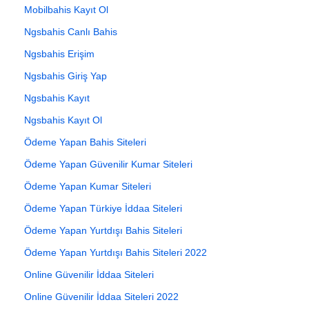
Mobilbahis Kayıt Ol
Ngsbahis Canlı Bahis
Ngsbahis Erişim
Ngsbahis Giriş Yap
Ngsbahis Kayıt
Ngsbahis Kayıt Ol
Ödeme Yapan Bahis Siteleri
Ödeme Yapan Güvenilir Kumar Siteleri
Ödeme Yapan Kumar Siteleri
Ödeme Yapan Türkiye İddaa Siteleri
Ödeme Yapan Yurtdışı Bahis Siteleri
Ödeme Yapan Yurtdışı Bahis Siteleri 2022
Online Güvenilir İddaa Siteleri
Online Güvenilir İddaa Siteleri 2022