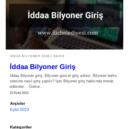
İDDAA BILYONER CANLI BAHIS
İddaa Bilyoner Giriş
İddaa Bilyoner giriş, Bilyoner güncel giriş adresi, Bilyoner bahis
sitesine nasıl giriş yapılır? İşte Bilyoner giriş hakkında merak
edilenler… Online…
20 Eylül 2023
Arşivler
Eylül 2023
Kategoriler