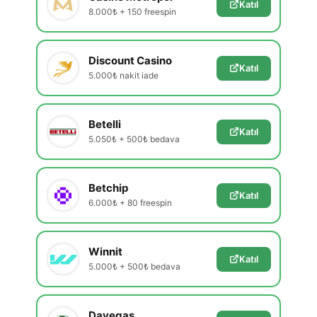
Katıl
8.000₺ + 150 freespin
Discount Casino
Katıl
5.000₺ nakit iade
Betelli
Katıl
5.050₺ + 500₺ bedava
Betchip
Katıl
6.000₺ + 80 freespin
Winnit
Katıl
5.000₺ + 500₺ bedava
Davegas