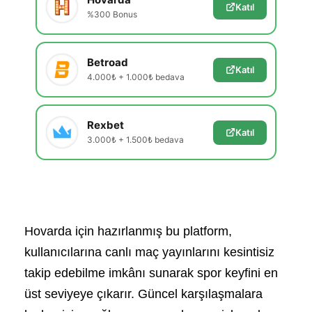
Katıl
%300 Bonus
Betroad
Katıl
4.000₺ + 1.000₺ bedava
Rexbet
Katıl
3.000₺ + 1.500₺ bedava
Hovarda için hazırlanmış bu platform,
kullanıcılarına canlı maç yayınlarını kesintisiz
takip edebilme imkânı sunarak spor keyfini en
üst seviyeye çıkarır. Güncel karşılaşmalara