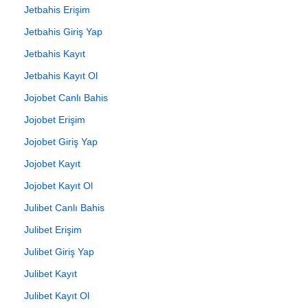
Jetbahis Erişim
Jetbahis Giriş Yap
Jetbahis Kayıt
Jetbahis Kayıt Ol
Jojobet Canlı Bahis
Jojobet Erişim
Jojobet Giriş Yap
Jojobet Kayıt
Jojobet Kayıt Ol
Julibet Canlı Bahis
Julibet Erişim
Julibet Giriş Yap
Julibet Kayıt
Julibet Kayıt Ol