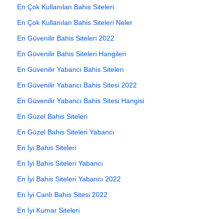
En Çok Kullanılan Bahis Siteleri
En Çok Kullanılan Bahis Siteleri Neler
En Güvenilir Bahis Siteleri 2022
En Güvenilir Bahis Siteleri Hangileri
En Güvenilir Yabancı Bahis Siteleri
En Güvenilir Yabancı Bahis Sitesi 2022
En Güvenilir Yabancı Bahis Sitesi Hangisi
En Güzel Bahis Siteleri
En Güzel Bahis Siteleri Yabancı
En İyi Bahis Siteleri
En İyi Bahis Siteleri Yabancı
En İyi Bahis Siteleri Yabancı 2022
En İyi Canlı Bahis Sitesi 2022
En İyi Kumar Siteleri