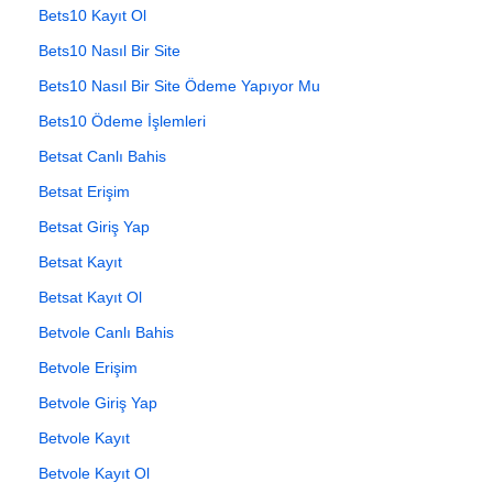
Bets10 Kayıt Ol
Bets10 Nasıl Bir Site
Bets10 Nasıl Bir Site Ödeme Yapıyor Mu
Bets10 Ödeme İşlemleri
Betsat Canlı Bahis
Betsat Erişim
Betsat Giriş Yap
Betsat Kayıt
Betsat Kayıt Ol
Betvole Canlı Bahis
Betvole Erişim
Betvole Giriş Yap
Betvole Kayıt
Betvole Kayıt Ol