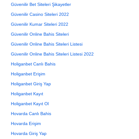
Güvenilir Bet Siteleri Şikayetler
Güvenilir Casino Siteleri 2022
Güvenilir Kumar Siteleri 2022
Güvenilir Online Bahis Siteleri
Güvenilir Online Bahis Siteleri Listesi
Güvenilir Online Bahis Siteleri Listesi 2022
Holiganbet Canlı Bahis
Holiganbet Erişim
Holiganbet Giriş Yap
Holiganbet Kayıt
Holiganbet Kayıt Ol
Hovarda Canlı Bahis
Hovarda Erişim
Hovarda Giriş Yap