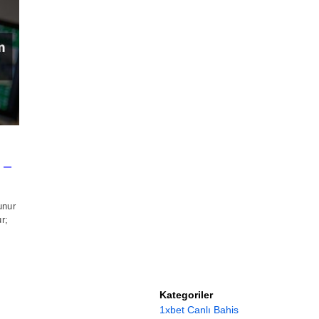
 –
unur
r;
Kategoriler
1xbet Canlı Bahis