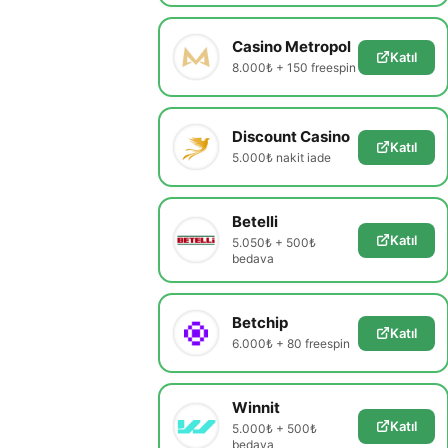
Casino Metropol
Katıl
8.000₺ + 150 freespin
Discount Casino
Katıl
5.000₺ nakit iade
Betelli
Katıl
5.050₺ + 500₺
bedava
Betchip
Katıl
6.000₺ + 80 freespin
Winnit
Katıl
5.000₺ + 500₺
bedava