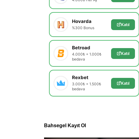
Hovarda
Katıl
%300 Bonus
Betroad
Katıl
4.000₺ + 1.000₺
bedava
Rexbet
Katıl
3.000₺ + 1.500₺
bedava
Bahsegel Kayıt Ol