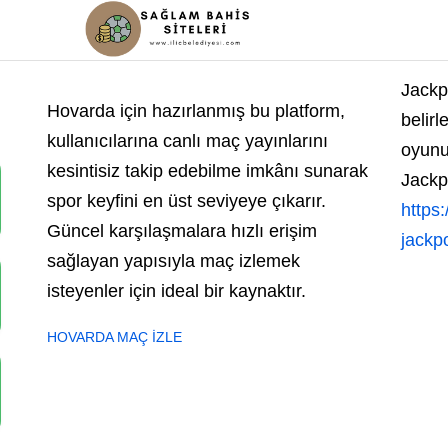
Jackp
Hovarda için hazırlanmış bu platform,
belir
kullanıcılarına canlı maç yayınlarını
oyunu
kesintisiz takip edebilme imkânı sunarak
Jackpo
spor keyfini en üst seviyeye çıkarır.
https
Güncel karşılaşmalara hızlı erişim
jackpo
sağlayan yapısıyla maç izlemek
isteyenler için ideal bir kaynaktır.
HOVARDA MAÇ İZLE