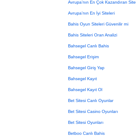
Avrupa’nın En Çok Kazandıran Sitel
Avrupa’nın En İyi Siteleri
Bahis Oyun Siteleri Güvenilir mi
Bahis Siteleri Oran Analizi
Bahsegel Canlı Bahis
Bahsegel Erişim
Bahsegel Giriş Yap
Bahsegel Kayıt
Bahsegel Kayıt Ol
Bet Sitesi Canlı Oyunlar
Bet Sitesi Casino Oyunları
Bet Sitesi Oyunları
Betboo Canlı Bahis