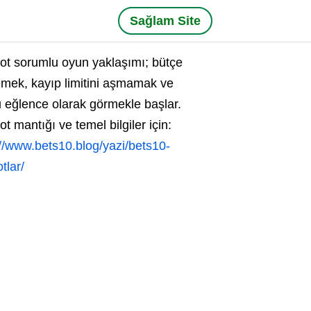
Sağlam Site
ot sorumlu oyun yaklaşımı; bütçe
lemek, kayıp limitini aşmamak ve
 eğlence olarak görmekle başlar.
t mantığı ve temel bilgiler için:
://www.bets10.blog/yazi/bets10-
tlar/