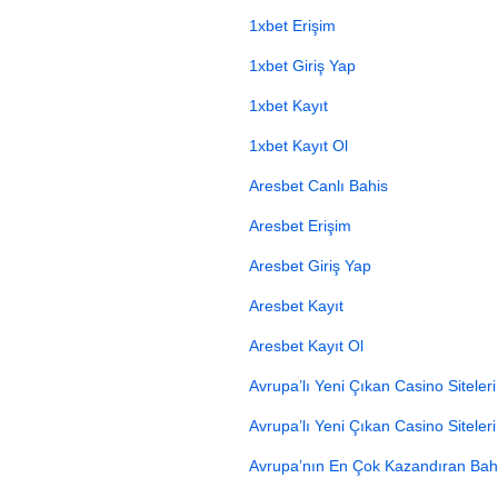
1xbet Erişim
1xbet Giriş Yap
1xbet Kayıt
1xbet Kayıt Ol
Aresbet Canlı Bahis
Aresbet Erişim
Aresbet Giriş Yap
Aresbet Kayıt
Aresbet Kayıt Ol
Avrupa’lı Yeni Çıkan Casino Siteleri
Avrupa’lı Yeni Çıkan Casino Siteler
Avrupa’nın En Çok Kazandıran Bahis