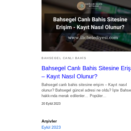
BAHSEGEL CANLI BAHIS
Bahsegel Canlı Bahis Sitesine Eri
– Kayıt Nasıl Olunur?
Bahsegel canlı bahis sitesine erişim – Kayıt nasıl
olunur? Bahsegel güncel adresi ne oldu? İşte Bahse
hakkında merak edilenler… Popüler…
20 Eylül 2023
Arşivler
Eylül 2023