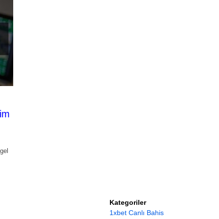
şim
gel
Kategoriler
1xbet Canlı Bahis