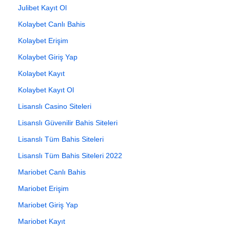
Julibet Kayıt Ol
Kolaybet Canlı Bahis
Kolaybet Erişim
Kolaybet Giriş Yap
Kolaybet Kayıt
Kolaybet Kayıt Ol
Lisanslı Casino Siteleri
Lisanslı Güvenilir Bahis Siteleri
Lisanslı Tüm Bahis Siteleri
Lisanslı Tüm Bahis Siteleri 2022
Mariobet Canlı Bahis
Mariobet Erişim
Mariobet Giriş Yap
Mariobet Kayıt