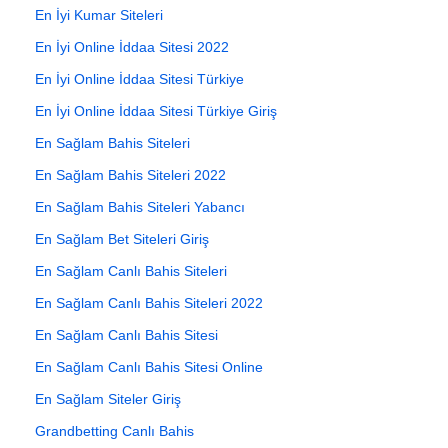
En İyi Kumar Siteleri
En İyi Online İddaa Sitesi 2022
En İyi Online İddaa Sitesi Türkiye
En İyi Online İddaa Sitesi Türkiye Giriş
En Sağlam Bahis Siteleri
En Sağlam Bahis Siteleri 2022
En Sağlam Bahis Siteleri Yabancı
En Sağlam Bet Siteleri Giriş
En Sağlam Canlı Bahis Siteleri
En Sağlam Canlı Bahis Siteleri 2022
En Sağlam Canlı Bahis Sitesi
En Sağlam Canlı Bahis Sitesi Online
En Sağlam Siteler Giriş
Grandbetting Canlı Bahis