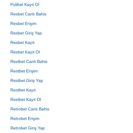
Pulibet Kayıt Ol
Resbet Canlı Bahis
Resbet Erişim
Resbet Giriş Yap
Resbet Kayıt
Resbet Kayıt Ol
Restbet Canlı Bahis
Restbet Erişim
Restbet Giriş Yap
Restbet Kayıt
Restbet Kayıt Ol
Retrobet Canlı Bahis
Retrobet Erişim
Retrobet Giriş Yap