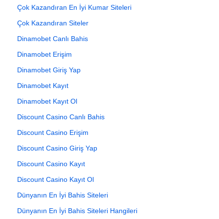
Çok Kazandıran En İyi Kumar Siteleri
Çok Kazandıran Siteler
Dinamobet Canlı Bahis
Dinamobet Erişim
Dinamobet Giriş Yap
Dinamobet Kayıt
Dinamobet Kayıt Ol
Discount Casino Canlı Bahis
Discount Casino Erişim
Discount Casino Giriş Yap
Discount Casino Kayıt
Discount Casino Kayıt Ol
Dünyanın En İyi Bahis Siteleri
Dünyanın En İyi Bahis Siteleri Hangileri