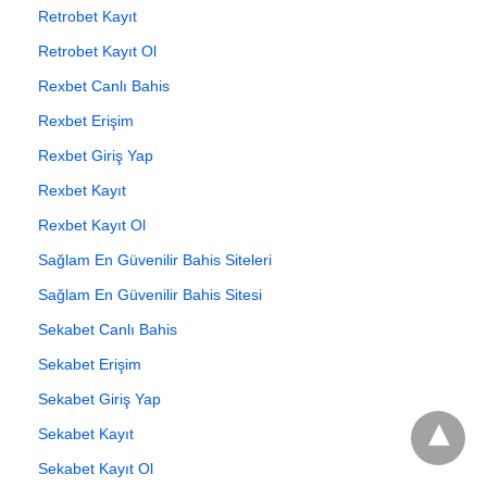
Retrobet Kayıt
Retrobet Kayıt Ol
Rexbet Canlı Bahis
Rexbet Erişim
Rexbet Giriş Yap
Rexbet Kayıt
Rexbet Kayıt Ol
Sağlam En Güvenilir Bahis Siteleri
Sağlam En Güvenilir Bahis Sitesi
Sekabet Canlı Bahis
Sekabet Erişim
Sekabet Giriş Yap
Sekabet Kayıt
Sekabet Kayıt Ol