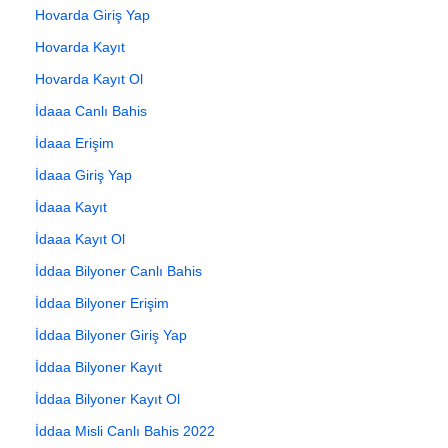
Hovarda Giriş Yap
Hovarda Kayıt
Hovarda Kayıt Ol
İdaaa Canlı Bahis
İdaaa Erişim
İdaaa Giriş Yap
İdaaa Kayıt
İdaaa Kayıt Ol
İddaa Bilyoner Canlı Bahis
İddaa Bilyoner Erişim
İddaa Bilyoner Giriş Yap
İddaa Bilyoner Kayıt
İddaa Bilyoner Kayıt Ol
İddaa Misli Canlı Bahis 2022