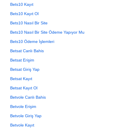
Bets10 Kayıt
Bets10 Kayıt Ol
Bets10 Nasıl Bir Site
Bets10 Nasıl Bir Site Ödeme Yapıyor Mu
Bets10 Ödeme İşlemleri
Betsat Canlı Bahis
Betsat Erişim
Betsat Giriş Yap
Betsat Kayıt
Betsat Kayıt Ol
Betvole Canlı Bahis
Betvole Erişim
Betvole Giriş Yap
Betvole Kayıt