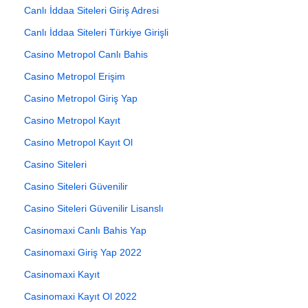
Canlı İddaa Siteleri Giriş Adresi
Canlı İddaa Siteleri Türkiye Girişli
Casino Metropol Canlı Bahis
Casino Metropol Erişim
Casino Metropol Giriş Yap
Casino Metropol Kayıt
Casino Metropol Kayıt Ol
Casino Siteleri
Casino Siteleri Güvenilir
Casino Siteleri Güvenilir Lisanslı
Casinomaxi Canlı Bahis Yap
Casinomaxi Giriş Yap 2022
Casinomaxi Kayıt
Casinomaxi Kayıt Ol 2022