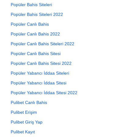
Popüler Bahis Siteleri
Popüler Bahis Siteleri 2022
Popüler Canlı Bahis
Popüler Canlı Bahis 2022
Popüler Canlı Bahis Siteleri 2022
Popüler Canlı Bahis Sitesi
Popüler Canlı Bahis Sitesi 2022
Popüler Yabancı İddaa Siteleri
Popüler Yabancı İddaa Sitesi
Popüler Yabancı İddaa Sitesi 2022
Pulibet Canlı Bahis
Pulibet Erişim
Pulibet Giriş Yap
Pulibet Kayıt