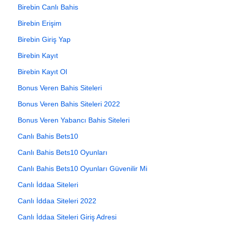
Birebin Canlı Bahis
Birebin Erişim
Birebin Giriş Yap
Birebin Kayıt
Birebin Kayıt Ol
Bonus Veren Bahis Siteleri
Bonus Veren Bahis Siteleri 2022
Bonus Veren Yabancı Bahis Siteleri
Canlı Bahis Bets10
Canlı Bahis Bets10 Oyunları
Canlı Bahis Bets10 Oyunları Güvenilir Mi
Canlı İddaa Siteleri
Canlı İddaa Siteleri 2022
Canlı İddaa Siteleri Giriş Adresi