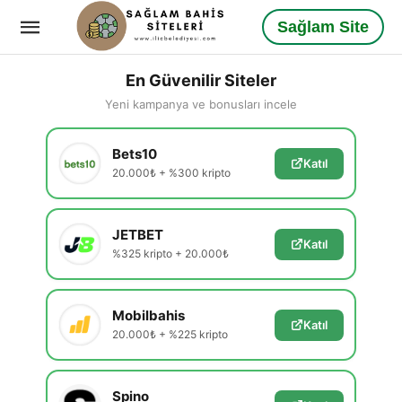
Sağlam Site
En Güvenilir Siteler
Yeni kampanya ve bonusları incele
Bets10
Katıl
20.000₺ + %300 kripto
JETBET
Katıl
%325 kripto + 20.000₺
Mobilbahis
Katıl
20.000₺ + %225 kripto
Spino