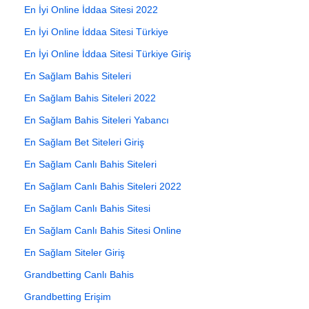
En İyi Online İddaa Sitesi 2022
En İyi Online İddaa Sitesi Türkiye
En İyi Online İddaa Sitesi Türkiye Giriş
En Sağlam Bahis Siteleri
En Sağlam Bahis Siteleri 2022
En Sağlam Bahis Siteleri Yabancı
En Sağlam Bet Siteleri Giriş
En Sağlam Canlı Bahis Siteleri
En Sağlam Canlı Bahis Siteleri 2022
En Sağlam Canlı Bahis Sitesi
En Sağlam Canlı Bahis Sitesi Online
En Sağlam Siteler Giriş
Grandbetting Canlı Bahis
Grandbetting Erişim