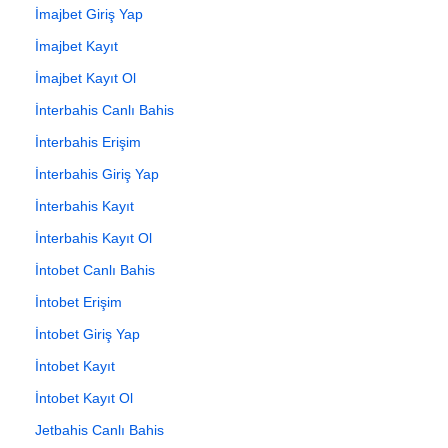
İmajbet Giriş Yap
İmajbet Kayıt
İmajbet Kayıt Ol
İnterbahis Canlı Bahis
İnterbahis Erişim
İnterbahis Giriş Yap
İnterbahis Kayıt
İnterbahis Kayıt Ol
İntobet Canlı Bahis
İntobet Erişim
İntobet Giriş Yap
İntobet Kayıt
İntobet Kayıt Ol
Jetbahis Canlı Bahis