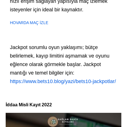
hızlı erişim sağlayan yapısıyla maç izlemek
isteyenler için ideal bir kaynaktır.
HOVARDA MAÇ İZLE
Jackpot sorumlu oyun yaklaşımı; bütçe
belirlemek, kayıp limitini aşmamak ve oyunu
eğlence olarak görmekle başlar. Jackpot
mantığı ve temel bilgiler için:
https://www.bets10.blog/yazi/bets10-jackpotlar/
İddaa Misli Kayıt 2022