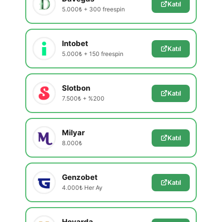
Katıl
5.000₺ + 300 freespin
Intobet
Katıl
5.000₺ + 150 freespin
Slotbon
Katıl
7.500₺ + %200
Milyar
Katıl
8.000₺
Genzobet
Katıl
4.000₺ Her Ay
Hovarda