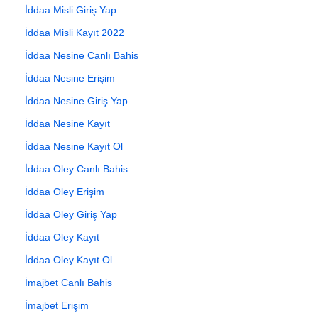
İddaa Misli Giriş Yap
İddaa Misli Kayıt 2022
İddaa Nesine Canlı Bahis
İddaa Nesine Erişim
İddaa Nesine Giriş Yap
İddaa Nesine Kayıt
İddaa Nesine Kayıt Ol
İddaa Oley Canlı Bahis
İddaa Oley Erişim
İddaa Oley Giriş Yap
İddaa Oley Kayıt
İddaa Oley Kayıt Ol
İmajbet Canlı Bahis
İmajbet Erişim