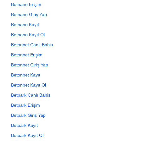
Betnano Erişim
Betnano Giriş Yap
Betnano Kayıt
Betnano Kayıt Ol
Betonbet Canlı Bahis
Betonbet Erişim
Betonbet Giriş Yap
Betonbet Kayıt
Betonbet Kayıt Ol
Betpark Canlı Bahis
Betpark Erişim
Betpark Giriş Yap
Betpark Kayıt
Betpark Kayıt Ol