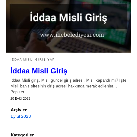
İDDAA MISLI GIRIŞ YAP
İddaa Misli Giriş
İddaa Misli giriş, Misli güncel giriş adresi, Misli kapandı mı? İşte
Misli bahis sitesinin giriş adresi hakkında merak edilenler…
Popüler…
20 Eylül 2023
Arşivler
Eylül 2023
Kategoriler