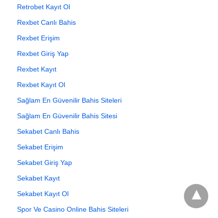
Retrobet Kayıt Ol
Rexbet Canlı Bahis
Rexbet Erişim
Rexbet Giriş Yap
Rexbet Kayıt
Rexbet Kayıt Ol
Sağlam En Güvenilir Bahis Siteleri
Sağlam En Güvenilir Bahis Sitesi
Sekabet Canlı Bahis
Sekabet Erişim
Sekabet Giriş Yap
Sekabet Kayıt
Sekabet Kayıt Ol
Spor Ve Casino Online Bahis Siteleri