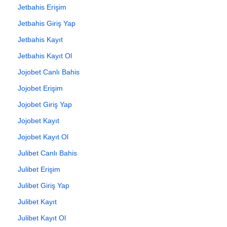
Jetbahis Erişim
Jetbahis Giriş Yap
Jetbahis Kayıt
Jetbahis Kayıt Ol
Jojobet Canlı Bahis
Jojobet Erişim
Jojobet Giriş Yap
Jojobet Kayıt
Jojobet Kayıt Ol
Julibet Canlı Bahis
Julibet Erişim
Julibet Giriş Yap
Julibet Kayıt
Julibet Kayıt Ol