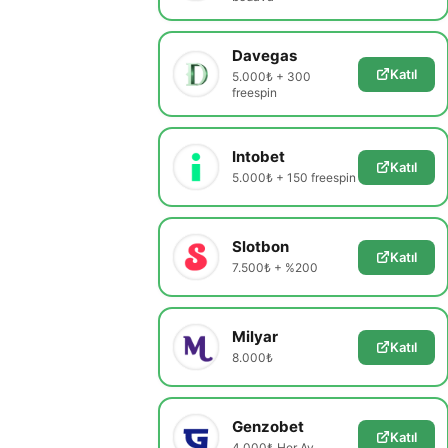
Davegas
Katıl
5.000₺ + 300
freespin
Intobet
Katıl
5.000₺ + 150 freespin
Slotbon
Katıl
7.500₺ + %200
Milyar
Katıl
8.000₺
Genzobet
Katıl
4.000₺ Her Ay