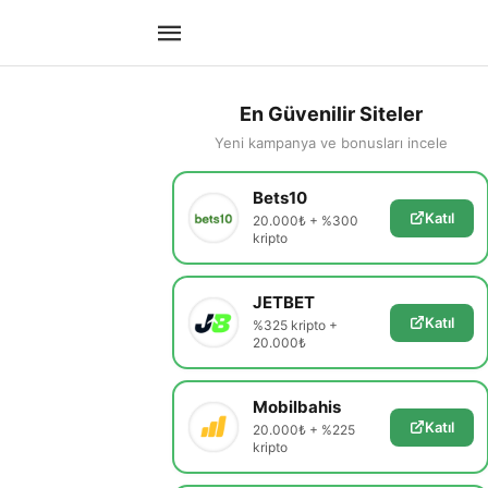
En Güvenilir Siteler
Yeni kampanya ve bonusları incele
Bets10
Katıl
20.000₺ + %300
kripto
JETBET
Katıl
%325 kripto +
20.000₺
Mobilbahis
Katıl
20.000₺ + %225
kripto