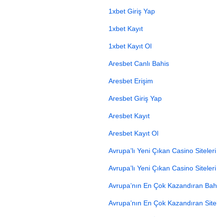
1xbet Giriş Yap
1xbet Kayıt
1xbet Kayıt Ol
Aresbet Canlı Bahis
Aresbet Erişim
Aresbet Giriş Yap
Aresbet Kayıt
Aresbet Kayıt Ol
Avrupa’lı Yeni Çıkan Casino Siteleri
Avrupa’lı Yeni Çıkan Casino Siteler
Avrupa’nın En Çok Kazandıran Bahis
Avrupa’nın En Çok Kazandıran Sitel