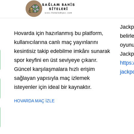
Jackp
Hovarda için hazırlanmış bu platform,
belir
kullanıcılarına canlı maç yayınlarını
oyunu
kesintisiz takip edebilme imkânı sunarak
Jackpo
spor keyfini en üst seviyeye çıkarır.
https
Güncel karşılaşmalara hızlı erişim
jackpo
sağlayan yapısıyla maç izlemek
isteyenler için ideal bir kaynaktır.
HOVARDA MAÇ İZLE