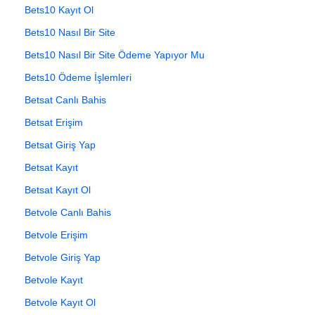
Bets10 Kayıt Ol
Bets10 Nasıl Bir Site
Bets10 Nasıl Bir Site Ödeme Yapıyor Mu
Bets10 Ödeme İşlemleri
Betsat Canlı Bahis
Betsat Erişim
Betsat Giriş Yap
Betsat Kayıt
Betsat Kayıt Ol
Betvole Canlı Bahis
Betvole Erişim
Betvole Giriş Yap
Betvole Kayıt
Betvole Kayıt Ol