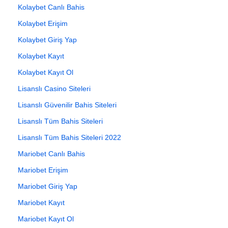
Kolaybet Canlı Bahis
Kolaybet Erişim
Kolaybet Giriş Yap
Kolaybet Kayıt
Kolaybet Kayıt Ol
Lisanslı Casino Siteleri
Lisanslı Güvenilir Bahis Siteleri
Lisanslı Tüm Bahis Siteleri
Lisanslı Tüm Bahis Siteleri 2022
Mariobet Canlı Bahis
Mariobet Erişim
Mariobet Giriş Yap
Mariobet Kayıt
Mariobet Kayıt Ol