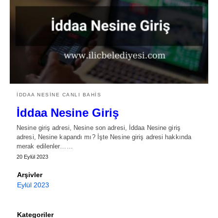
İDDAA NESINE CANLI BAHIS
İddaa Nesine Giriş
Nesine giriş adresi, Nesine son adresi, İddaa Nesine giriş
adresi, Nesine kapandı mı? İşte Nesine giriş adresi hakkında
merak edilenler……
20 Eylül 2023
Arşivler
Eylül 2023
Kategoriler