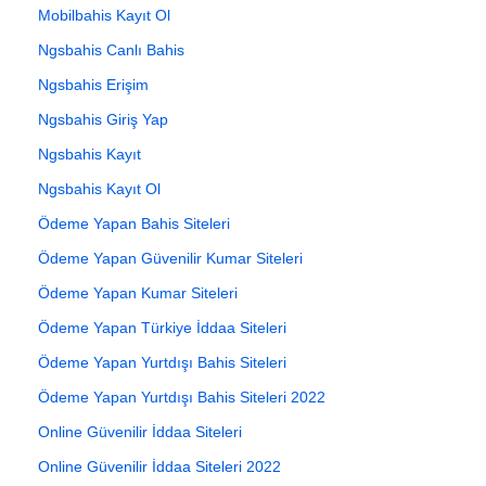
Mobilbahis Kayıt Ol
Ngsbahis Canlı Bahis
Ngsbahis Erişim
Ngsbahis Giriş Yap
Ngsbahis Kayıt
Ngsbahis Kayıt Ol
Ödeme Yapan Bahis Siteleri
Ödeme Yapan Güvenilir Kumar Siteleri
Ödeme Yapan Kumar Siteleri
Ödeme Yapan Türkiye İddaa Siteleri
Ödeme Yapan Yurtdışı Bahis Siteleri
Ödeme Yapan Yurtdışı Bahis Siteleri 2022
Online Güvenilir İddaa Siteleri
Online Güvenilir İddaa Siteleri 2022