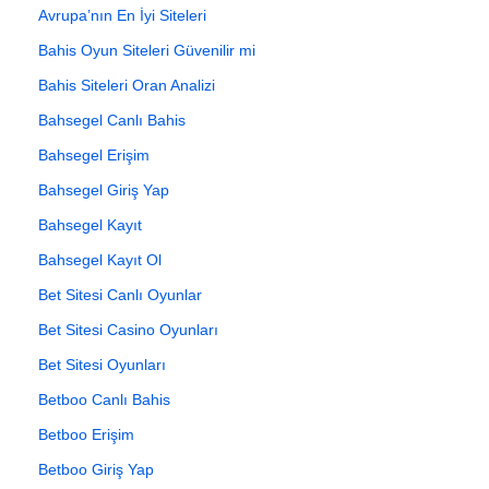
Avrupa’nın En İyi Siteleri
Bahis Oyun Siteleri Güvenilir mi
Bahis Siteleri Oran Analizi
Bahsegel Canlı Bahis
Bahsegel Erişim
Bahsegel Giriş Yap
Bahsegel Kayıt
Bahsegel Kayıt Ol
Bet Sitesi Canlı Oyunlar
Bet Sitesi Casino Oyunları
Bet Sitesi Oyunları
Betboo Canlı Bahis
Betboo Erişim
Betboo Giriş Yap