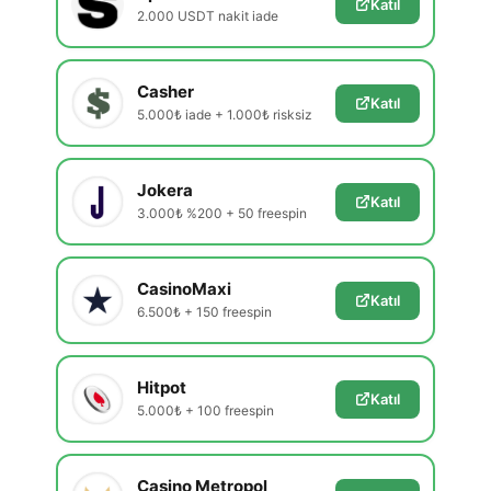
Katıl
2.000 USDT nakit iade
Casher
Katıl
5.000₺ iade + 1.000₺ risksiz
Jokera
Katıl
3.000₺ %200 + 50 freespin
CasinoMaxi
Katıl
6.500₺ + 150 freespin
Hitpot
Katıl
5.000₺ + 100 freespin
Casino Metropol