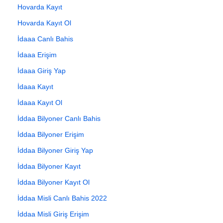
Hovarda Kayıt
Hovarda Kayıt Ol
İdaaa Canlı Bahis
İdaaa Erişim
İdaaa Giriş Yap
İdaaa Kayıt
İdaaa Kayıt Ol
İddaa Bilyoner Canlı Bahis
İddaa Bilyoner Erişim
İddaa Bilyoner Giriş Yap
İddaa Bilyoner Kayıt
İddaa Bilyoner Kayıt Ol
İddaa Misli Canlı Bahis 2022
İddaa Misli Giriş Erişim