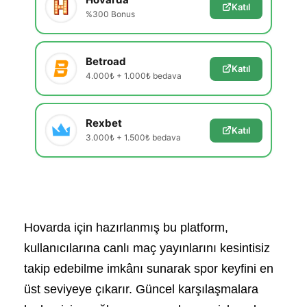
Katıl
%300 Bonus
Betroad
Katıl
4.000₺ + 1.000₺ bedava
Rexbet
Katıl
3.000₺ + 1.500₺ bedava
Hovarda için hazırlanmış bu platform,
kullanıcılarına canlı maç yayınlarını kesintisiz
takip edebilme imkânı sunarak spor keyfini en
üst seviyeye çıkarır. Güncel karşılaşmalara