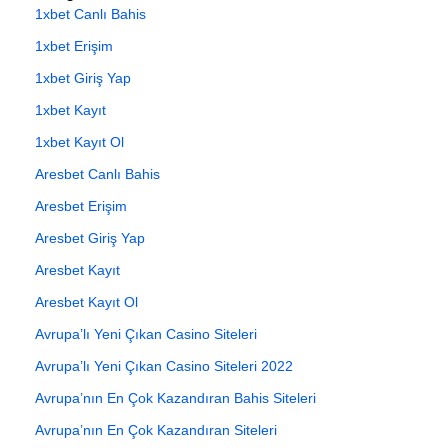
1xbet Canlı Bahis
1xbet Erişim
1xbet Giriş Yap
1xbet Kayıt
1xbet Kayıt Ol
Aresbet Canlı Bahis
Aresbet Erişim
Aresbet Giriş Yap
Aresbet Kayıt
Aresbet Kayıt Ol
Avrupa’lı Yeni Çıkan Casino Siteleri
Avrupa’lı Yeni Çıkan Casino Siteleri 2022
Avrupa’nın En Çok Kazandıran Bahis Siteleri
Avrupa’nın En Çok Kazandıran Siteleri