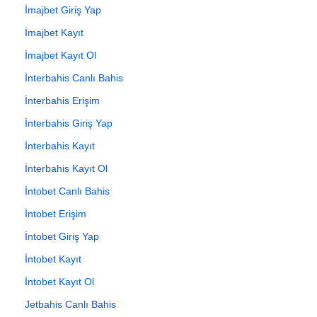
İmajbet Giriş Yap
İmajbet Kayıt
İmajbet Kayıt Ol
İnterbahis Canlı Bahis
İnterbahis Erişim
İnterbahis Giriş Yap
İnterbahis Kayıt
İnterbahis Kayıt Ol
İntobet Canlı Bahis
İntobet Erişim
İntobet Giriş Yap
İntobet Kayıt
İntobet Kayıt Ol
Jetbahis Canlı Bahis