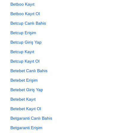
Betboo Kayıt
Betboo Kayıt Ol
Betcup Canlı Bahis
Betcup Erişim
Betcup Giriş Yap
Betcup Kayıt
Betcup Kayıt Ol
Betebet Canlı Bahis
Betebet Erişim
Betebet Giriş Yap
Betebet Kayıt
Betebet Kayıt Ol
Betgaranti Canlı Bahis
Betgaranti Erişim