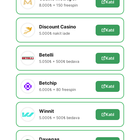
Katıl
8.000₺ + 150 freespin
Discount Casino
Katıl
5.000₺ nakit iade
Betelli
Katıl
5.050₺ + 500₺ bedava
Betchip
Katıl
6.000₺ + 80 freespin
Winnit
Katıl
5.000₺ + 500₺ bedava
Davegas