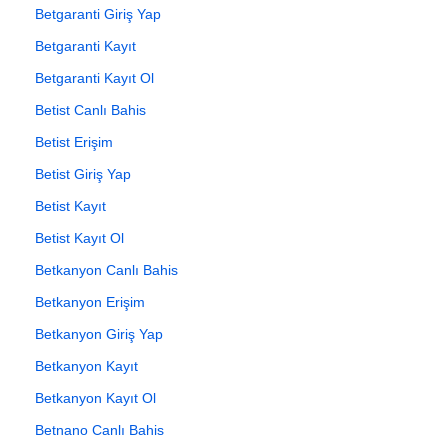
Betgaranti Giriş Yap
Betgaranti Kayıt
Betgaranti Kayıt Ol
Betist Canlı Bahis
Betist Erişim
Betist Giriş Yap
Betist Kayıt
Betist Kayıt Ol
Betkanyon Canlı Bahis
Betkanyon Erişim
Betkanyon Giriş Yap
Betkanyon Kayıt
Betkanyon Kayıt Ol
Betnano Canlı Bahis