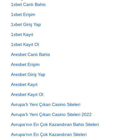
1xbet Canlı Bahis
1xbet Erişim
1xbet Giriş Yap
1xbet Kayıt
1xbet Kayıt Ol
Aresbet Canlı Bahis
Aresbet Erişim
Aresbet Giriş Yap
Aresbet Kayıt
Aresbet Kayıt Ol
Avrupa’lı Yeni Çıkan Casino Siteleri
Avrupa’lı Yeni Çıkan Casino Siteleri 2022
Avrupa’nın En Çok Kazandıran Bahis Siteleri
Avrupa’nın En Çok Kazandıran Siteleri