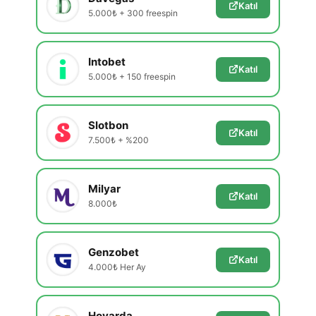
Katıl
5.000₺ + 300 freespin
Intobet
Katıl
5.000₺ + 150 freespin
Slotbon
Katıl
7.500₺ + %200
Milyar
Katıl
8.000₺
Genzobet
Katıl
4.000₺ Her Ay
Hovarda