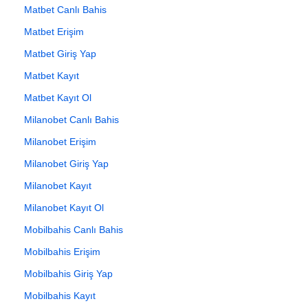
Matbet Canlı Bahis
Matbet Erişim
Matbet Giriş Yap
Matbet Kayıt
Matbet Kayıt Ol
Milanobet Canlı Bahis
Milanobet Erişim
Milanobet Giriş Yap
Milanobet Kayıt
Milanobet Kayıt Ol
Mobilbahis Canlı Bahis
Mobilbahis Erişim
Mobilbahis Giriş Yap
Mobilbahis Kayıt