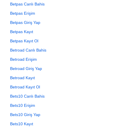
Betpas Canlı Bahis
Betpas Erişim
Betpas Giriş Yap
Betpas Kayıt
Betpas Kayıt Ol
Betroad Canlı Bahis
Betroad Erişim
Betroad Giriş Yap
Betroad Kayıt
Betroad Kayıt Ol
Bets10 Canlı Bahis
Bets10 Erişim
Bets10 Giriş Yap
Bets10 Kayıt