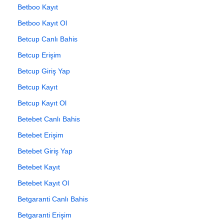
Betboo Kayıt
Betboo Kayıt Ol
Betcup Canlı Bahis
Betcup Erişim
Betcup Giriş Yap
Betcup Kayıt
Betcup Kayıt Ol
Betebet Canlı Bahis
Betebet Erişim
Betebet Giriş Yap
Betebet Kayıt
Betebet Kayıt Ol
Betgaranti Canlı Bahis
Betgaranti Erişim