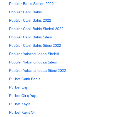
Popüler Bahis Siteleri 2022
Popüler Canlı Bahis
Popüler Canlı Bahis 2022
Popüler Canlı Bahis Siteleri 2022
Popüler Canlı Bahis Sitesi
Popüler Canlı Bahis Sitesi 2022
Popüler Yabancı İddaa Siteleri
Popüler Yabancı İddaa Sitesi
Popüler Yabancı İddaa Sitesi 2022
Pulibet Canlı Bahis
Pulibet Erişim
Pulibet Giriş Yap
Pulibet Kayıt
Pulibet Kayıt Ol