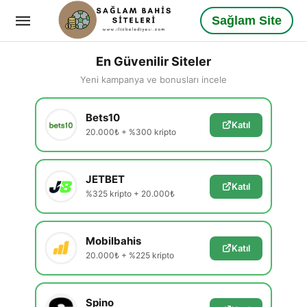
Sağlam Site
En Güvenilir Siteler
Yeni kampanya ve bonusları incele
Bets10
Katıl
20.000₺ + %300 kripto
JETBET
Katıl
%325 kripto + 20.000₺
Mobilbahis
Katıl
20.000₺ + %225 kripto
Spino