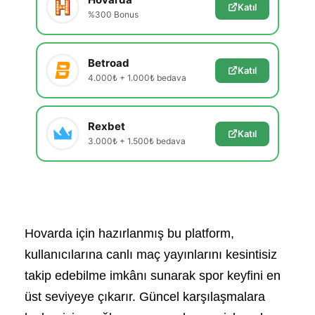
Katıl
%300 Bonus
Betroad
Katıl
4.000₺ + 1.000₺ bedava
Rexbet
Katıl
3.000₺ + 1.500₺ bedava
Hovarda için hazırlanmış bu platform,
kullanıcılarına canlı maç yayınlarını kesintisiz
takip edebilme imkânı sunarak spor keyfini en
üst seviyeye çıkarır. Güncel karşılaşmalara