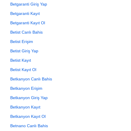
Betgaranti Giriş Yap
Betgaranti Kayıt
Betgaranti Kayıt Ol
Betist Canlı Bahis
Betist Erişim
Betist Giriş Yap
Betist Kayıt
Betist Kayıt Ol
Betkanyon Canlı Bahis
Betkanyon Erişim
Betkanyon Giriş Yap
Betkanyon Kayıt
Betkanyon Kayıt Ol
Betnano Canlı Bahis