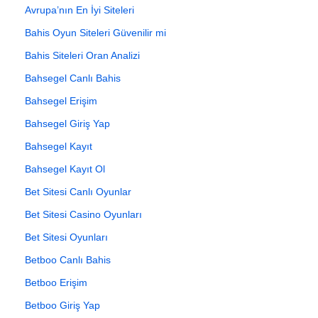
Avrupa’nın En İyi Siteleri
Bahis Oyun Siteleri Güvenilir mi
Bahis Siteleri Oran Analizi
Bahsegel Canlı Bahis
Bahsegel Erişim
Bahsegel Giriş Yap
Bahsegel Kayıt
Bahsegel Kayıt Ol
Bet Sitesi Canlı Oyunlar
Bet Sitesi Casino Oyunları
Bet Sitesi Oyunları
Betboo Canlı Bahis
Betboo Erişim
Betboo Giriş Yap