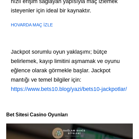
hızlı erişim sağlayan yapısıyla maç izlemek
isteyenler için ideal bir kaynaktır.
HOVARDA MAÇ İZLE
Jackpot sorumlu oyun yaklaşımı; bütçe
belirlemek, kayıp limitini aşmamak ve oyunu
eğlence olarak görmekle başlar. Jackpot
mantığı ve temel bilgiler için:
https://www.bets10.blog/yazi/bets10-jackpotlar/
Bet Sitesi Casino Oyunları