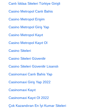
Canlı İddaa Siteleri Türkiye Girişli
Casino Metropol Canlı Bahis
Casino Metropol Erişim
Casino Metropol Giriş Yap
Casino Metropol Kayıt
Casino Metropol Kayıt Ol
Casino Siteleri
Casino Siteleri Güvenilir
Casino Siteleri Güvenilir Lisanslı
Casinomaxi Canlı Bahis Yap
Casinomaxi Giriş Yap 2022
Casinomaxi Kayıt
Casinomaxi Kayıt Ol 2022
Çok Kazandıran En İyi Kumar Siteleri