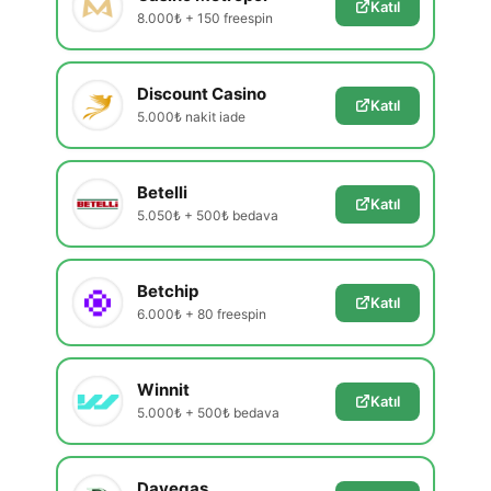
Katıl
8.000₺ + 150 freespin
Discount Casino
Katıl
5.000₺ nakit iade
Betelli
Katıl
5.050₺ + 500₺ bedava
Betchip
Katıl
6.000₺ + 80 freespin
Winnit
Katıl
5.000₺ + 500₺ bedava
Davegas