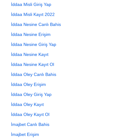
İddaa Misli Giriş Yap
İddaa Misli Kayıt 2022
İddaa Nesine Canlı Bahis
İddaa Nesine Erişim
İddaa Nesine Giriş Yap
İddaa Nesine Kayıt
İddaa Nesine Kayıt Ol
İddaa Oley Canlı Bahis
İddaa Oley Erişim
İddaa Oley Giriş Yap
İddaa Oley Kayıt
İddaa Oley Kayıt Ol
İmajbet Canlı Bahis
İmajbet Erişim