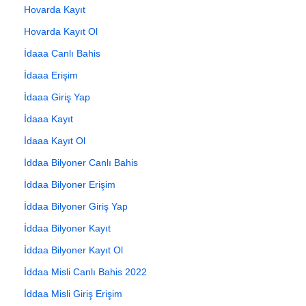
Hovarda Kayıt
Hovarda Kayıt Ol
İdaaa Canlı Bahis
İdaaa Erişim
İdaaa Giriş Yap
İdaaa Kayıt
İdaaa Kayıt Ol
İddaa Bilyoner Canlı Bahis
İddaa Bilyoner Erişim
İddaa Bilyoner Giriş Yap
İddaa Bilyoner Kayıt
İddaa Bilyoner Kayıt Ol
İddaa Misli Canlı Bahis 2022
İddaa Misli Giriş Erişim