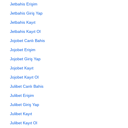
Jetbahis Erişim
Jetbahis Giriş Yap
Jetbahis Kayıt
Jetbahis Kayıt Ol
Jojobet Canlı Bahis
Jojobet Erişim
Jojobet Giriş Yap
Jojobet Kayıt
Jojobet Kayıt Ol
Julibet Canlı Bahis
Julibet Erişim
Julibet Giriş Yap
Julibet Kayıt
Julibet Kayıt Ol