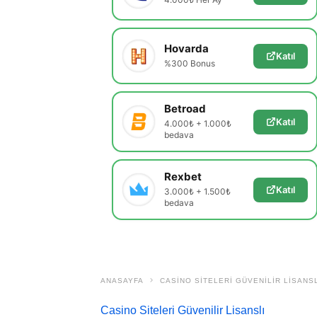
Hovarda
Katıl
%300 Bonus
Betroad
Katıl
4.000₺ + 1.000₺
bedava
Rexbet
Katıl
3.000₺ + 1.500₺
bedava
ANASAYFA
CASINO SITELERI GÜVENILIR LISANS
Casino Siteleri Güvenilir Lisanslı