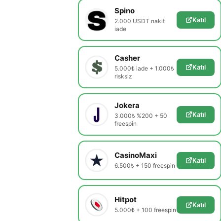
Spino
Katıl
2.000 USDT nakit
iade
Casher
Katıl
5.000₺ iade + 1.000₺
risksiz
Jokera
Katıl
3.000₺ %200 + 50
freespin
CasinoMaxi
Katıl
6.500₺ + 150 freespin
Hitpot
Katıl
5.000₺ + 100 freespin