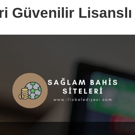
ri Güvenilir Lisanslı