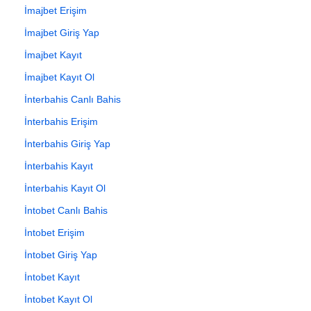
İmajbet Erişim
İmajbet Giriş Yap
İmajbet Kayıt
İmajbet Kayıt Ol
İnterbahis Canlı Bahis
İnterbahis Erişim
İnterbahis Giriş Yap
İnterbahis Kayıt
İnterbahis Kayıt Ol
İntobet Canlı Bahis
İntobet Erişim
İntobet Giriş Yap
İntobet Kayıt
İntobet Kayıt Ol