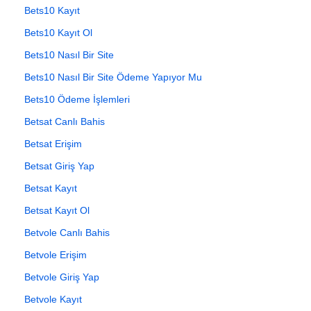
Bets10 Kayıt
Bets10 Kayıt Ol
Bets10 Nasıl Bir Site
Bets10 Nasıl Bir Site Ödeme Yapıyor Mu
Bets10 Ödeme İşlemleri
Betsat Canlı Bahis
Betsat Erişim
Betsat Giriş Yap
Betsat Kayıt
Betsat Kayıt Ol
Betvole Canlı Bahis
Betvole Erişim
Betvole Giriş Yap
Betvole Kayıt