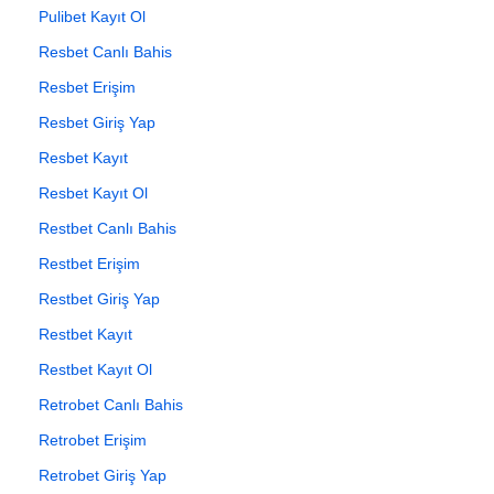
Pulibet Kayıt Ol
Resbet Canlı Bahis
Resbet Erişim
Resbet Giriş Yap
Resbet Kayıt
Resbet Kayıt Ol
Restbet Canlı Bahis
Restbet Erişim
Restbet Giriş Yap
Restbet Kayıt
Restbet Kayıt Ol
Retrobet Canlı Bahis
Retrobet Erişim
Retrobet Giriş Yap