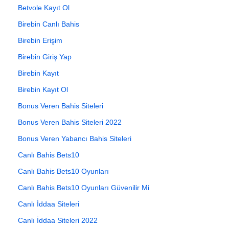
Betvole Kayıt Ol
Birebin Canlı Bahis
Birebin Erişim
Birebin Giriş Yap
Birebin Kayıt
Birebin Kayıt Ol
Bonus Veren Bahis Siteleri
Bonus Veren Bahis Siteleri 2022
Bonus Veren Yabancı Bahis Siteleri
Canlı Bahis Bets10
Canlı Bahis Bets10 Oyunları
Canlı Bahis Bets10 Oyunları Güvenilir Mi
Canlı İddaa Siteleri
Canlı İddaa Siteleri 2022