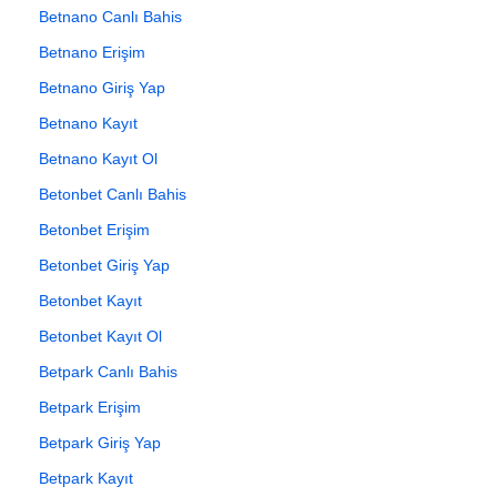
Betnano Canlı Bahis
Betnano Erişim
Betnano Giriş Yap
Betnano Kayıt
Betnano Kayıt Ol
Betonbet Canlı Bahis
Betonbet Erişim
Betonbet Giriş Yap
Betonbet Kayıt
Betonbet Kayıt Ol
Betpark Canlı Bahis
Betpark Erişim
Betpark Giriş Yap
Betpark Kayıt