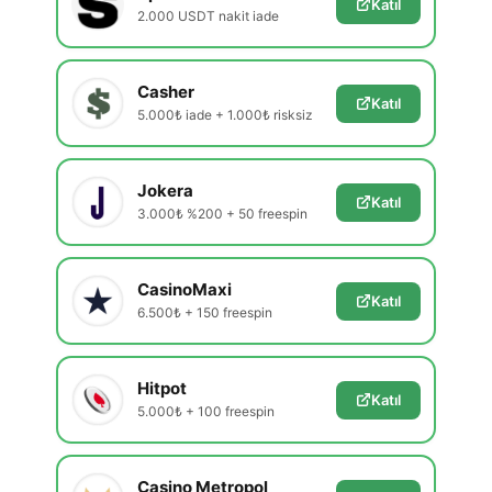
Katıl
2.000 USDT nakit iade
Casher
Katıl
5.000₺ iade + 1.000₺ risksiz
Jokera
Katıl
3.000₺ %200 + 50 freespin
CasinoMaxi
Katıl
6.500₺ + 150 freespin
Hitpot
Katıl
5.000₺ + 100 freespin
Casino Metropol