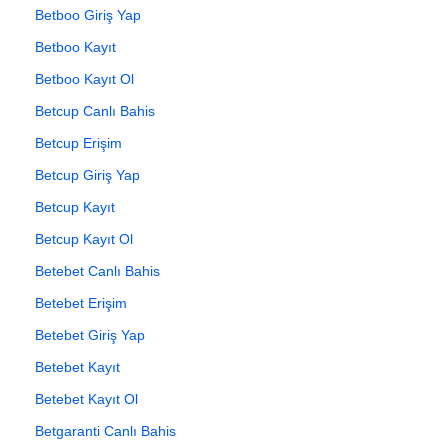
Betboo Giriş Yap
Betboo Kayıt
Betboo Kayıt Ol
Betcup Canlı Bahis
Betcup Erişim
Betcup Giriş Yap
Betcup Kayıt
Betcup Kayıt Ol
Betebet Canlı Bahis
Betebet Erişim
Betebet Giriş Yap
Betebet Kayıt
Betebet Kayıt Ol
Betgaranti Canlı Bahis