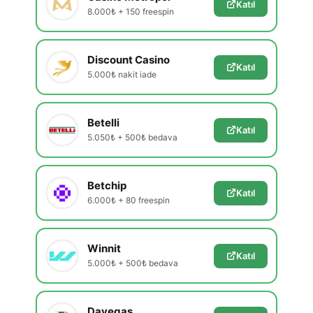
Katıl
8.000₺ + 150 freespin
Discount Casino
Katıl
5.000₺ nakit iade
Betelli
Katıl
5.050₺ + 500₺ bedava
Betchip
Katıl
6.000₺ + 80 freespin
Winnit
Katıl
5.000₺ + 500₺ bedava
Davegas