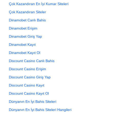
Çok Kazandıran En İyi Kumar Siteleri
Çok Kazandıran Siteler
Dinamobet Canlı Bahis
Dinamobet Erişim
Dinamobet Giriş Yap
Dinamobet Kayıt
Dinamobet Kayıt Ol
Discount Casino Canlı Bahis
Discount Casino Erişim
Discount Casino Giriş Yap
Discount Casino Kayıt
Discount Casino Kayıt Ol
Dünyanın En İyi Bahis Siteleri
Dünyanın En İyi Bahis Siteleri Hangileri