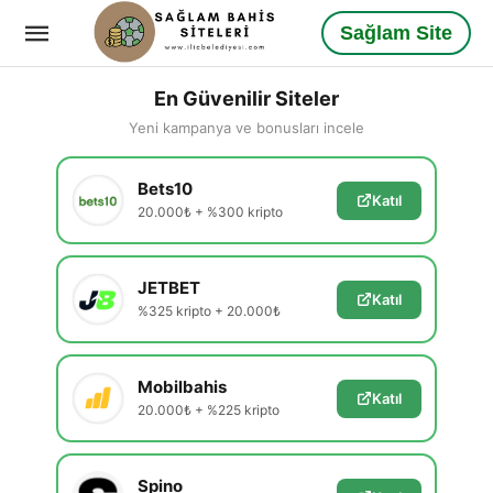
Sağlam Site
En Güvenilir Siteler
Yeni kampanya ve bonusları incele
Bets10
Katıl
20.000₺ + %300 kripto
JETBET
Katıl
%325 kripto + 20.000₺
Mobilbahis
Katıl
20.000₺ + %225 kripto
Spino