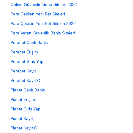
Online Güvenilir İddaa Siteleri 2022
Para Çekilen Yeni Bet Siteleri
Para Çekilen Yeni Bet Siteleri 2022
Para Veren Güvenilir Bahis Siteleri
Perabet Canlı Bahis
Perabet Erişim
Perabet Giriş Yap
Perabet Kayıt
Perabet Kayıt Ol
Piabet Canlı Bahis
Piabet Erişim
Piabet Giriş Yap
Piabet Kayıt
Piabet Kayıt Ol