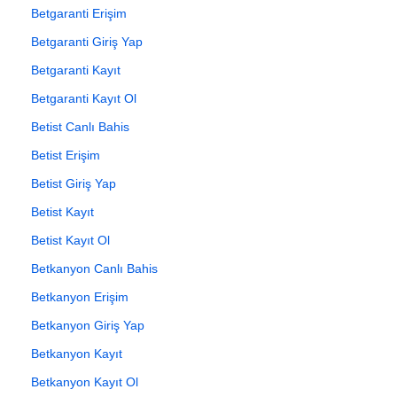
Betgaranti Erişim
Betgaranti Giriş Yap
Betgaranti Kayıt
Betgaranti Kayıt Ol
Betist Canlı Bahis
Betist Erişim
Betist Giriş Yap
Betist Kayıt
Betist Kayıt Ol
Betkanyon Canlı Bahis
Betkanyon Erişim
Betkanyon Giriş Yap
Betkanyon Kayıt
Betkanyon Kayıt Ol