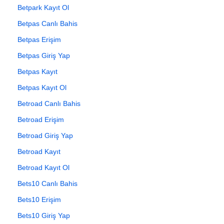
Betpark Kayıt Ol
Betpas Canlı Bahis
Betpas Erişim
Betpas Giriş Yap
Betpas Kayıt
Betpas Kayıt Ol
Betroad Canlı Bahis
Betroad Erişim
Betroad Giriş Yap
Betroad Kayıt
Betroad Kayıt Ol
Bets10 Canlı Bahis
Bets10 Erişim
Bets10 Giriş Yap