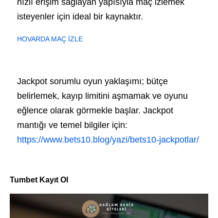
hızlı erişim sağlayan yapısıyla maç izlemek
isteyenler için ideal bir kaynaktır.
HOVARDA MAÇ İZLE
Jackpot sorumlu oyun yaklaşımı; bütçe
belirlemek, kayıp limitini aşmamak ve oyunu
eğlence olarak görmekle başlar. Jackpot
mantığı ve temel bilgiler için:
https://www.bets10.blog/yazi/bets10-jackpotlar/
Tumbet Kayıt Ol