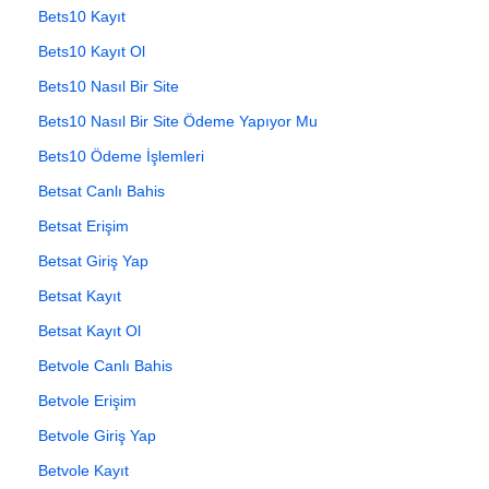
Bets10 Kayıt
Bets10 Kayıt Ol
Bets10 Nasıl Bir Site
Bets10 Nasıl Bir Site Ödeme Yapıyor Mu
Bets10 Ödeme İşlemleri
Betsat Canlı Bahis
Betsat Erişim
Betsat Giriş Yap
Betsat Kayıt
Betsat Kayıt Ol
Betvole Canlı Bahis
Betvole Erişim
Betvole Giriş Yap
Betvole Kayıt