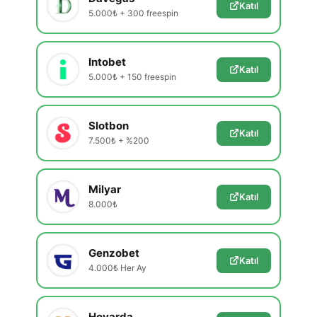
Katıl
5.000₺ + 300 freespin
Intobet
Katıl
5.000₺ + 150 freespin
Slotbon
Katıl
7.500₺ + %200
Milyar
Katıl
8.000₺
Genzobet
Katıl
4.000₺ Her Ay
Hovarda