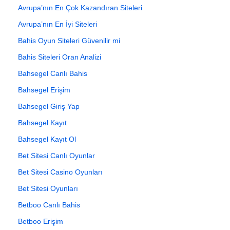
Avrupa’nın En Çok Kazandıran Siteleri
Avrupa’nın En İyi Siteleri
Bahis Oyun Siteleri Güvenilir mi
Bahis Siteleri Oran Analizi
Bahsegel Canlı Bahis
Bahsegel Erişim
Bahsegel Giriş Yap
Bahsegel Kayıt
Bahsegel Kayıt Ol
Bet Sitesi Canlı Oyunlar
Bet Sitesi Casino Oyunları
Bet Sitesi Oyunları
Betboo Canlı Bahis
Betboo Erişim