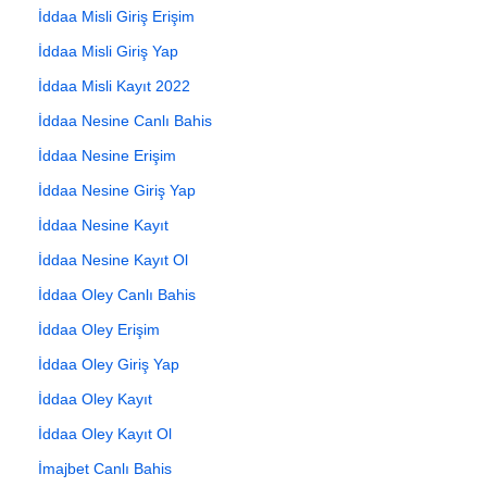
İddaa Misli Giriş Erişim
İddaa Misli Giriş Yap
İddaa Misli Kayıt 2022
İddaa Nesine Canlı Bahis
İddaa Nesine Erişim
İddaa Nesine Giriş Yap
İddaa Nesine Kayıt
İddaa Nesine Kayıt Ol
İddaa Oley Canlı Bahis
İddaa Oley Erişim
İddaa Oley Giriş Yap
İddaa Oley Kayıt
İddaa Oley Kayıt Ol
İmajbet Canlı Bahis