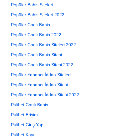
Popüler Bahis Siteleri
Popüler Bahis Siteleri 2022
Popüler Canlı Bahis
Popüler Canlı Bahis 2022
Popüler Canlı Bahis Siteleri 2022
Popüler Canlı Bahis Sitesi
Popüler Canlı Bahis Sitesi 2022
Popüler Yabancı İddaa Siteleri
Popüler Yabancı İddaa Sitesi
Popüler Yabancı İddaa Sitesi 2022
Pulibet Canlı Bahis
Pulibet Erişim
Pulibet Giriş Yap
Pulibet Kayıt