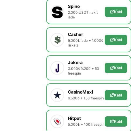
Spino
Katıl
2.000 USDT nakit
iade
Casher
Katıl
5.000₺ iade + 1.000₺
risksiz
Jokera
Katıl
3.000₺ %200 + 50
freespin
CasinoMaxi
Katıl
6.500₺ + 150 freespin
Hitpot
Katıl
5.000₺ + 100 freespin