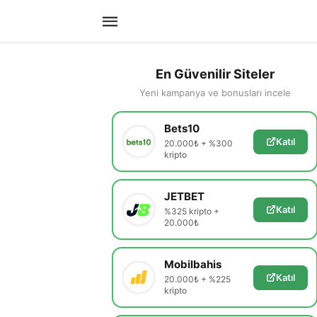
En Güvenilir Siteler
Yeni kampanya ve bonusları incele
Bets10
Katıl
20.000₺ + %300
kripto
JETBET
Katıl
%325 kripto +
20.000₺
Mobilbahis
Katıl
20.000₺ + %225
kripto