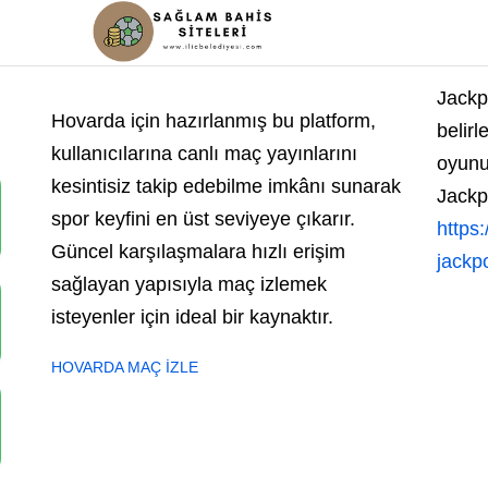
Jackp
Hovarda için hazırlanmış bu platform,
belir
kullanıcılarına canlı maç yayınlarını
oyunu
kesintisiz takip edebilme imkânı sunarak
Jackpo
spor keyfini en üst seviyeye çıkarır.
https
Güncel karşılaşmalara hızlı erişim
jackpo
sağlayan yapısıyla maç izlemek
isteyenler için ideal bir kaynaktır.
HOVARDA MAÇ İZLE