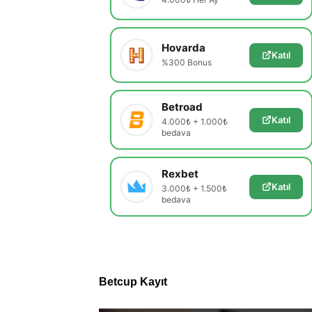
Hovarda
Katıl
%300 Bonus
Betroad
Katıl
4.000₺ + 1.000₺
bedava
Rexbet
Katıl
3.000₺ + 1.500₺
bedava
Betcup Kayıt