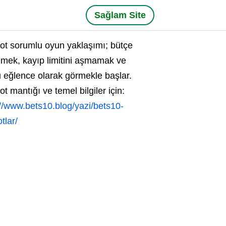
Sağlam Site
ot sorumlu oyun yaklaşımı; bütçe
lemek, kayıp limitini aşmamak ve
 eğlence olarak görmekle başlar.
t mantığı ve temel bilgiler için:
://www.bets10.blog/yazi/bets10-
tlar/