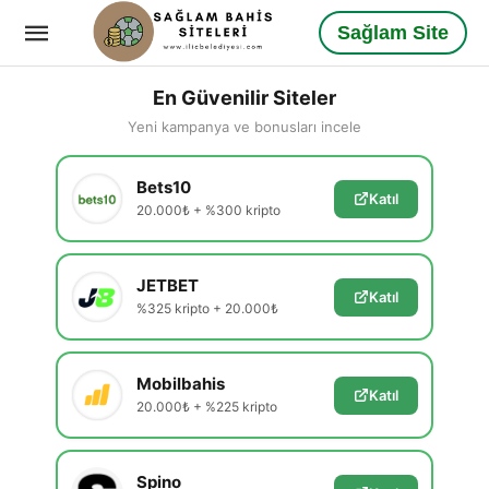
Sağlam Site
En Güvenilir Siteler
Yeni kampanya ve bonusları incele
Bets10
Katıl
20.000₺ + %300 kripto
JETBET
Katıl
%325 kripto + 20.000₺
Mobilbahis
Katıl
20.000₺ + %225 kripto
Spino