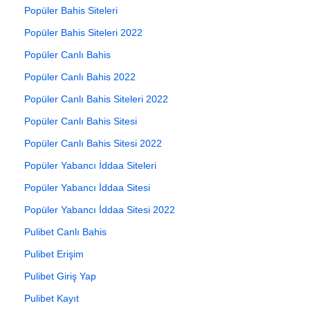
Popüler Bahis Siteleri
Popüler Bahis Siteleri 2022
Popüler Canlı Bahis
Popüler Canlı Bahis 2022
Popüler Canlı Bahis Siteleri 2022
Popüler Canlı Bahis Sitesi
Popüler Canlı Bahis Sitesi 2022
Popüler Yabancı İddaa Siteleri
Popüler Yabancı İddaa Sitesi
Popüler Yabancı İddaa Sitesi 2022
Pulibet Canlı Bahis
Pulibet Erişim
Pulibet Giriş Yap
Pulibet Kayıt