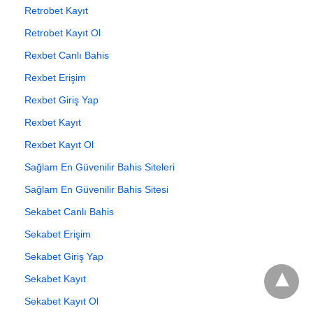
Retrobet Kayıt
Retrobet Kayıt Ol
Rexbet Canlı Bahis
Rexbet Erişim
Rexbet Giriş Yap
Rexbet Kayıt
Rexbet Kayıt Ol
Sağlam En Güvenilir Bahis Siteleri
Sağlam En Güvenilir Bahis Sitesi
Sekabet Canlı Bahis
Sekabet Erişim
Sekabet Giriş Yap
Sekabet Kayıt
Sekabet Kayıt Ol