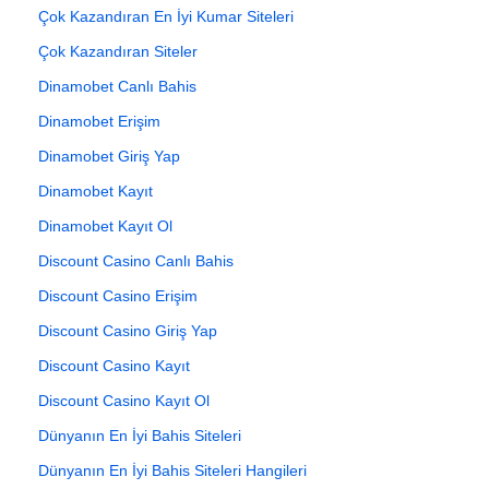
Çok Kazandıran En İyi Kumar Siteleri
Çok Kazandıran Siteler
Dinamobet Canlı Bahis
Dinamobet Erişim
Dinamobet Giriş Yap
Dinamobet Kayıt
Dinamobet Kayıt Ol
Discount Casino Canlı Bahis
Discount Casino Erişim
Discount Casino Giriş Yap
Discount Casino Kayıt
Discount Casino Kayıt Ol
Dünyanın En İyi Bahis Siteleri
Dünyanın En İyi Bahis Siteleri Hangileri