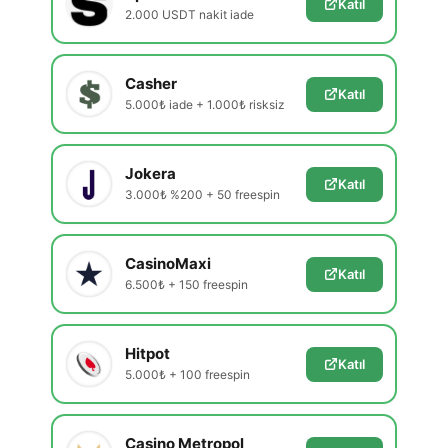
Katıl
2.000 USDT nakit iade
Casher
Katıl
5.000₺ iade + 1.000₺ risksiz
Jokera
Katıl
3.000₺ %200 + 50 freespin
CasinoMaxi
Katıl
6.500₺ + 150 freespin
Hitpot
Katıl
5.000₺ + 100 freespin
Casino Metropol