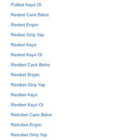
Pulibet Kayıt Ol
Resbet Canlı Bahis
Resbet Erişim
Resbet Giriş Yap
Resbet Kayıt
Resbet Kayıt Ol
Restbet Canlı Bahis
Restbet Erişim
Restbet Giriş Yap
Restbet Kayıt
Restbet Kayıt Ol
Retrobet Canlı Bahis
Retrobet Erişim
Retrobet Giriş Yap