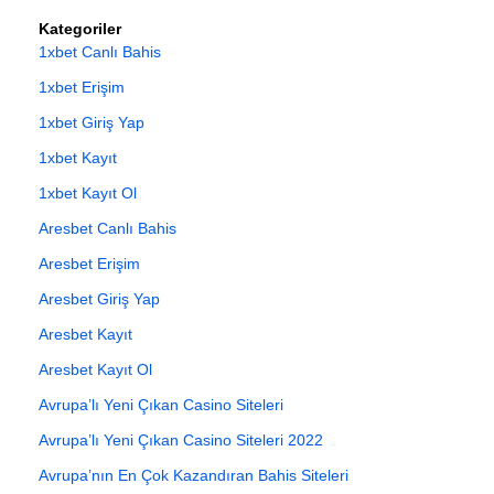
Kategoriler
1xbet Canlı Bahis
1xbet Erişim
1xbet Giriş Yap
1xbet Kayıt
1xbet Kayıt Ol
Aresbet Canlı Bahis
Aresbet Erişim
Aresbet Giriş Yap
Aresbet Kayıt
Aresbet Kayıt Ol
Avrupa’lı Yeni Çıkan Casino Siteleri
Avrupa’lı Yeni Çıkan Casino Siteleri 2022
Avrupa’nın En Çok Kazandıran Bahis Siteleri