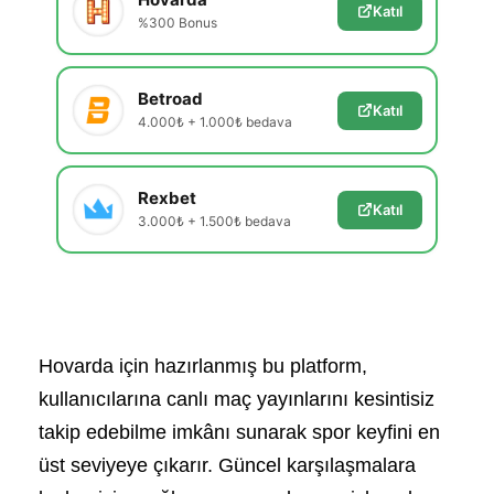
Katıl
%300 Bonus
Betroad
Katıl
4.000₺ + 1.000₺ bedava
Rexbet
Katıl
3.000₺ + 1.500₺ bedava
Hovarda için hazırlanmış bu platform,
kullanıcılarına canlı maç yayınlarını kesintisiz
takip edebilme imkânı sunarak spor keyfini en
üst seviyeye çıkarır. Güncel karşılaşmalara