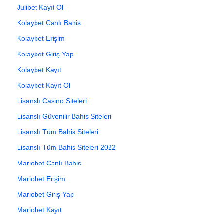
Julibet Kayıt Ol
Kolaybet Canlı Bahis
Kolaybet Erişim
Kolaybet Giriş Yap
Kolaybet Kayıt
Kolaybet Kayıt Ol
Lisanslı Casino Siteleri
Lisanslı Güvenilir Bahis Siteleri
Lisanslı Tüm Bahis Siteleri
Lisanslı Tüm Bahis Siteleri 2022
Mariobet Canlı Bahis
Mariobet Erişim
Mariobet Giriş Yap
Mariobet Kayıt