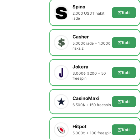
Spino
Katıl
2.000 USDT nakit
iade
Casher
Katıl
5.000₺ iade + 1.000₺
risksiz
Jokera
Katıl
3.000₺ %200 + 50
freespin
CasinoMaxi
Katıl
6.500₺ + 150 freespin
Hitpot
Katıl
5.000₺ + 100 freespin