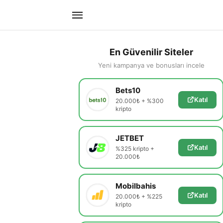
En Güvenilir Siteler
Yeni kampanya ve bonusları incele
Bets10
Katıl
20.000₺ + %300
kripto
JETBET
Katıl
%325 kripto +
20.000₺
Mobilbahis
Katıl
20.000₺ + %225
kripto