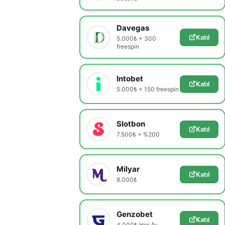
Davegas
Katıl
5.000₺ + 300
freespin
Intobet
Katıl
5.000₺ + 150 freespin
Slotbon
Katıl
7.500₺ + %200
Milyar
Katıl
8.000₺
Genzobet
Katıl
4.000₺ Her Ay