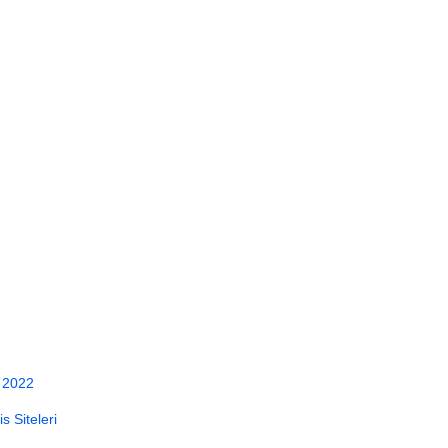
i 2022
 Siteleri