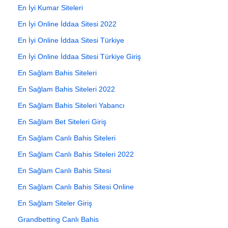
En İyi Kumar Siteleri
En İyi Online İddaa Sitesi 2022
En İyi Online İddaa Sitesi Türkiye
En İyi Online İddaa Sitesi Türkiye Giriş
En Sağlam Bahis Siteleri
En Sağlam Bahis Siteleri 2022
En Sağlam Bahis Siteleri Yabancı
En Sağlam Bet Siteleri Giriş
En Sağlam Canlı Bahis Siteleri
En Sağlam Canlı Bahis Siteleri 2022
En Sağlam Canlı Bahis Sitesi
En Sağlam Canlı Bahis Sitesi Online
En Sağlam Siteler Giriş
Grandbetting Canlı Bahis