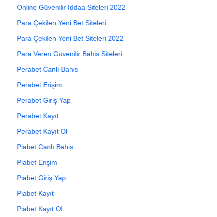
Online Güvenilir İddaa Siteleri 2022
Para Çekilen Yeni Bet Siteleri
Para Çekilen Yeni Bet Siteleri 2022
Para Veren Güvenilir Bahis Siteleri
Perabet Canlı Bahis
Perabet Erişim
Perabet Giriş Yap
Perabet Kayıt
Perabet Kayıt Ol
Piabet Canlı Bahis
Piabet Erişim
Piabet Giriş Yap
Piabet Kayıt
Piabet Kayıt Ol