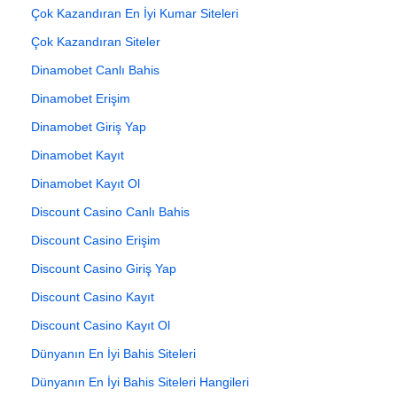
Çok Kazandıran En İyi Kumar Siteleri
Çok Kazandıran Siteler
Dinamobet Canlı Bahis
Dinamobet Erişim
Dinamobet Giriş Yap
Dinamobet Kayıt
Dinamobet Kayıt Ol
Discount Casino Canlı Bahis
Discount Casino Erişim
Discount Casino Giriş Yap
Discount Casino Kayıt
Discount Casino Kayıt Ol
Dünyanın En İyi Bahis Siteleri
Dünyanın En İyi Bahis Siteleri Hangileri