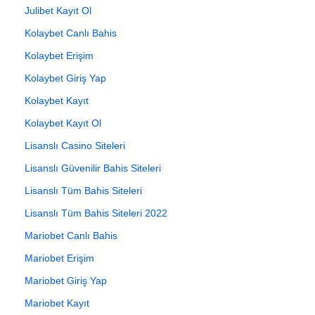
Julibet Kayıt Ol
Kolaybet Canlı Bahis
Kolaybet Erişim
Kolaybet Giriş Yap
Kolaybet Kayıt
Kolaybet Kayıt Ol
Lisanslı Casino Siteleri
Lisanslı Güvenilir Bahis Siteleri
Lisanslı Tüm Bahis Siteleri
Lisanslı Tüm Bahis Siteleri 2022
Mariobet Canlı Bahis
Mariobet Erişim
Mariobet Giriş Yap
Mariobet Kayıt