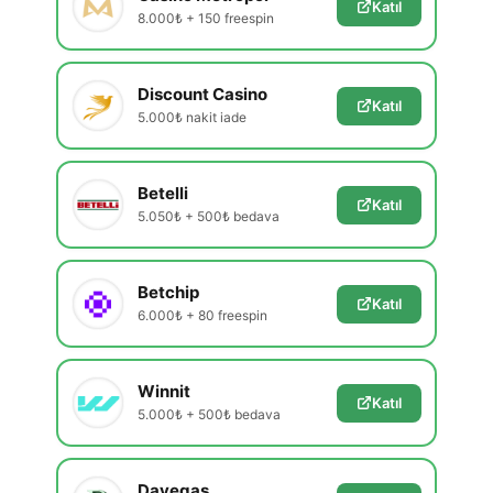
Katıl
8.000₺ + 150 freespin
Discount Casino
Katıl
5.000₺ nakit iade
Betelli
Katıl
5.050₺ + 500₺ bedava
Betchip
Katıl
6.000₺ + 80 freespin
Winnit
Katıl
5.000₺ + 500₺ bedava
Davegas