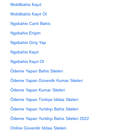
Mobilbahis Kayıt
Mobilbahis Kayıt Ol
Ngsbahis Canlı Bahis
Ngsbahis Erişim
Ngsbahis Giriş Yap
Ngsbahis Kayıt
Ngsbahis Kayıt Ol
Ödeme Yapan Bahis Siteleri
Ödeme Yapan Güvenilir Kumar Siteleri
Ödeme Yapan Kumar Siteleri
Ödeme Yapan Türkiye İddaa Siteleri
Ödeme Yapan Yurtdışı Bahis Siteleri
Ödeme Yapan Yurtdışı Bahis Siteleri 2022
Online Güvenilir İddaa Siteleri