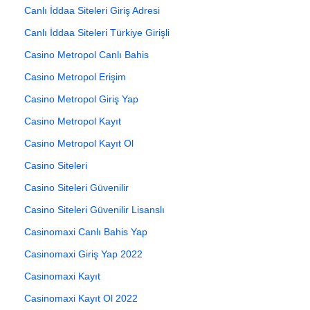
Canlı İddaa Siteleri Giriş Adresi
Canlı İddaa Siteleri Türkiye Girişli
Casino Metropol Canlı Bahis
Casino Metropol Erişim
Casino Metropol Giriş Yap
Casino Metropol Kayıt
Casino Metropol Kayıt Ol
Casino Siteleri
Casino Siteleri Güvenilir
Casino Siteleri Güvenilir Lisanslı
Casinomaxi Canlı Bahis Yap
Casinomaxi Giriş Yap 2022
Casinomaxi Kayıt
Casinomaxi Kayıt Ol 2022