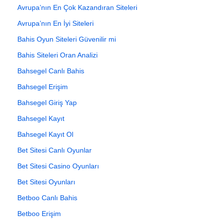
Avrupa’nın En Çok Kazandıran Siteleri
Avrupa’nın En İyi Siteleri
Bahis Oyun Siteleri Güvenilir mi
Bahis Siteleri Oran Analizi
Bahsegel Canlı Bahis
Bahsegel Erişim
Bahsegel Giriş Yap
Bahsegel Kayıt
Bahsegel Kayıt Ol
Bet Sitesi Canlı Oyunlar
Bet Sitesi Casino Oyunları
Bet Sitesi Oyunları
Betboo Canlı Bahis
Betboo Erişim