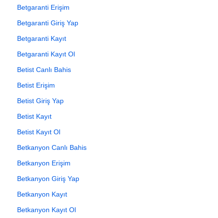
Betgaranti Erişim
Betgaranti Giriş Yap
Betgaranti Kayıt
Betgaranti Kayıt Ol
Betist Canlı Bahis
Betist Erişim
Betist Giriş Yap
Betist Kayıt
Betist Kayıt Ol
Betkanyon Canlı Bahis
Betkanyon Erişim
Betkanyon Giriş Yap
Betkanyon Kayıt
Betkanyon Kayıt Ol