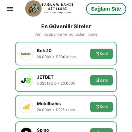
Sağlam Site
En Güvenilir Siteler
Yeni kampanya ve bonusları incele
Bets10
Katıl
20.000₺ + %300 kripto
JETBET
Katıl
%325 kripto + 20.000₺
Mobilbahis
Katıl
20.000₺ + %225 kripto
Spino