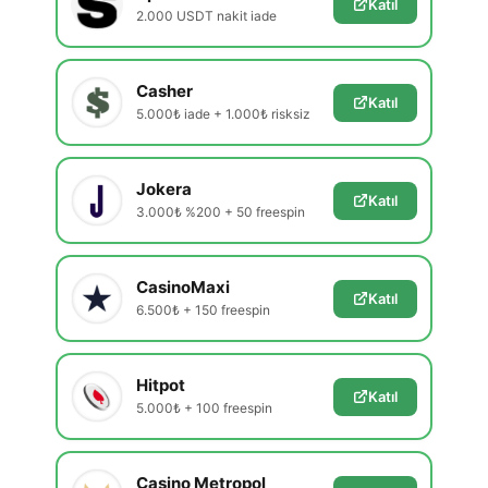
Katıl
2.000 USDT nakit iade
Casher
Katıl
5.000₺ iade + 1.000₺ risksiz
Jokera
Katıl
3.000₺ %200 + 50 freespin
CasinoMaxi
Katıl
6.500₺ + 150 freespin
Hitpot
Katıl
5.000₺ + 100 freespin
Casino Metropol