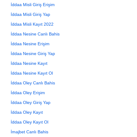
İddaa Misli Giriş Erişim
İddaa Misli Giriş Yap
İddaa Misli Kayıt 2022
İddaa Nesine Canlı Bahis
İddaa Nesine Erişim
İddaa Nesine Giriş Yap
İddaa Nesine Kayıt
İddaa Nesine Kayıt Ol
İddaa Oley Canlı Bahis
İddaa Oley Erişim
İddaa Oley Giriş Yap
İddaa Oley Kayıt
İddaa Oley Kayıt Ol
İmajbet Canlı Bahis