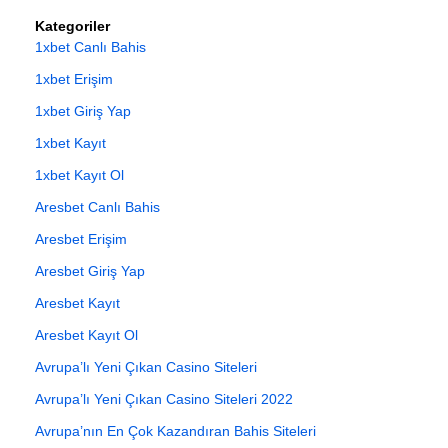
Kategoriler
1xbet Canlı Bahis
1xbet Erişim
1xbet Giriş Yap
1xbet Kayıt
1xbet Kayıt Ol
Aresbet Canlı Bahis
Aresbet Erişim
Aresbet Giriş Yap
Aresbet Kayıt
Aresbet Kayıt Ol
Avrupa’lı Yeni Çıkan Casino Siteleri
Avrupa’lı Yeni Çıkan Casino Siteleri 2022
Avrupa’nın En Çok Kazandıran Bahis Siteleri