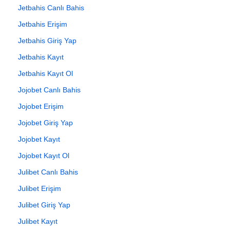
Jetbahis Canlı Bahis
Jetbahis Erişim
Jetbahis Giriş Yap
Jetbahis Kayıt
Jetbahis Kayıt Ol
Jojobet Canlı Bahis
Jojobet Erişim
Jojobet Giriş Yap
Jojobet Kayıt
Jojobet Kayıt Ol
Julibet Canlı Bahis
Julibet Erişim
Julibet Giriş Yap
Julibet Kayıt