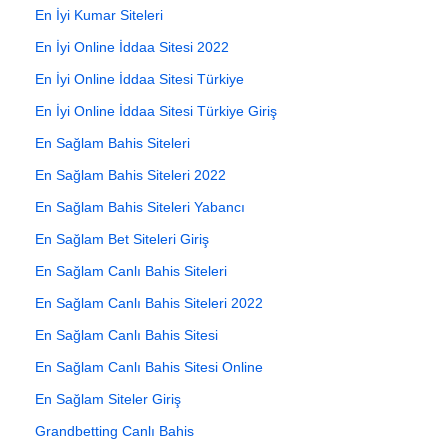
En İyi Kumar Siteleri
En İyi Online İddaa Sitesi 2022
En İyi Online İddaa Sitesi Türkiye
En İyi Online İddaa Sitesi Türkiye Giriş
En Sağlam Bahis Siteleri
En Sağlam Bahis Siteleri 2022
En Sağlam Bahis Siteleri Yabancı
En Sağlam Bet Siteleri Giriş
En Sağlam Canlı Bahis Siteleri
En Sağlam Canlı Bahis Siteleri 2022
En Sağlam Canlı Bahis Sitesi
En Sağlam Canlı Bahis Sitesi Online
En Sağlam Siteler Giriş
Grandbetting Canlı Bahis