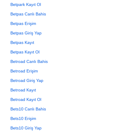
Betpark Kayıt Ol
Betpas Canlı Bahis
Betpas Erişim
Betpas Giriş Yap
Betpas Kayıt
Betpas Kayıt Ol
Betroad Canlı Bahis
Betroad Erişim
Betroad Giriş Yap
Betroad Kayıt
Betroad Kayıt Ol
Bets10 Canlı Bahis
Bets10 Erişim
Bets10 Giriş Yap