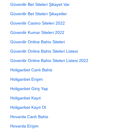
Güvenilir Bet Siteleri Şikayet Var
Güvenilir Bet Siteleri Şikayetler
Güvenilir Casino Siteleri 2022
Güvenilir Kumar Siteleri 2022
Güvenilir Online Bahis Siteleri
Güvenilir Online Bahis Siteleri Listesi
Güvenilir Online Bahis Siteleri Listesi 2022
Holiganbet Canlı Bahis
Holiganbet Erişim
Holiganbet Giriş Yap
Holiganbet Kayıt
Holiganbet Kayıt Ol
Hovarda Canlı Bahis
Hovarda Erişim