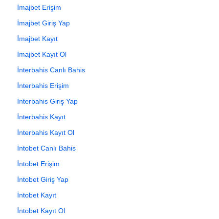
İmajbet Erişim
İmajbet Giriş Yap
İmajbet Kayıt
İmajbet Kayıt Ol
İnterbahis Canlı Bahis
İnterbahis Erişim
İnterbahis Giriş Yap
İnterbahis Kayıt
İnterbahis Kayıt Ol
İntobet Canlı Bahis
İntobet Erişim
İntobet Giriş Yap
İntobet Kayıt
İntobet Kayıt Ol