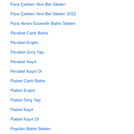
Para Çekilen Yeni Bet Siteleri
Para Çekilen Yeni Bet Siteleri 2022
Para Veren Güvenilir Bahis Siteleri
Perabet Canlı Bahis
Perabet Erişim
Perabet Giriş Yap
Perabet Kayıt
Perabet Kayıt Ol
Piabet Canlı Bahis
Piabet Erişim
Piabet Giriş Yap
Piabet Kayıt
Piabet Kayıt Ol
Popüler Bahis Siteleri