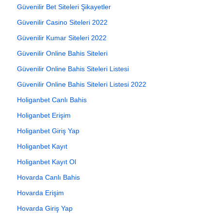
Güvenilir Bet Siteleri Şikayetler
Güvenilir Casino Siteleri 2022
Güvenilir Kumar Siteleri 2022
Güvenilir Online Bahis Siteleri
Güvenilir Online Bahis Siteleri Listesi
Güvenilir Online Bahis Siteleri Listesi 2022
Holiganbet Canlı Bahis
Holiganbet Erişim
Holiganbet Giriş Yap
Holiganbet Kayıt
Holiganbet Kayıt Ol
Hovarda Canlı Bahis
Hovarda Erişim
Hovarda Giriş Yap