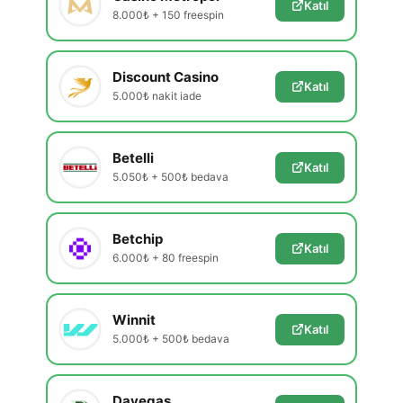
Katıl
8.000₺ + 150 freespin
Discount Casino
Katıl
5.000₺ nakit iade
Betelli
Katıl
5.050₺ + 500₺ bedava
Betchip
Katıl
6.000₺ + 80 freespin
Winnit
Katıl
5.000₺ + 500₺ bedava
Davegas