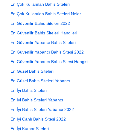
En Çok Kullanılan Bahis Siteleri
En Çok Kullanılan Bahis Siteleri Neler
En Güvenilir Bahis Siteleri 2022
En Güvenilir Bahis Siteleri Hangileri
En Güvenilir Yabancı Bahis Siteleri
En Güvenilir Yabancı Bahis Sitesi 2022
En Güvenilir Yabancı Bahis Sitesi Hangisi
En Güzel Bahis Siteleri
En Güzel Bahis Siteleri Yabancı
En İyi Bahis Siteleri
En İyi Bahis Siteleri Yabancı
En İyi Bahis Siteleri Yabancı 2022
En İyi Canlı Bahis Sitesi 2022
En İyi Kumar Siteleri