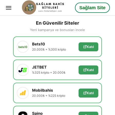
Sağlam Site
En Güvenilir Siteler
Yeni kampanya ve bonusları incele
Bets10
Katıl
20.000₺ + %300 kripto
JETBET
Katıl
%325 kripto + 20.000₺
Mobilbahis
Katıl
20.000₺ + %225 kripto
Spino