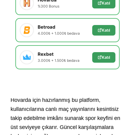
Katıl
%300 Bonus
Betroad
Katıl
4.000₺ + 1.000₺ bedava
Rexbet
Katıl
3.000₺ + 1.500₺ bedava
Hovarda için hazırlanmış bu platform,
kullanıcılarına canlı maç yayınlarını kesintisiz
takip edebilme imkânı sunarak spor keyfini en
üst seviyeye çıkarır. Güncel karşılaşmalara