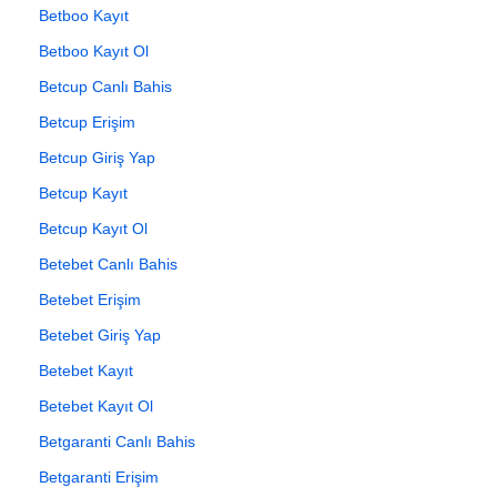
Betboo Kayıt
Betboo Kayıt Ol
Betcup Canlı Bahis
Betcup Erişim
Betcup Giriş Yap
Betcup Kayıt
Betcup Kayıt Ol
Betebet Canlı Bahis
Betebet Erişim
Betebet Giriş Yap
Betebet Kayıt
Betebet Kayıt Ol
Betgaranti Canlı Bahis
Betgaranti Erişim