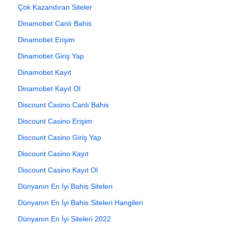
Çok Kazandıran Siteler
Dinamobet Canlı Bahis
Dinamobet Erişim
Dinamobet Giriş Yap
Dinamobet Kayıt
Dinamobet Kayıt Ol
Discount Casino Canlı Bahis
Discount Casino Erişim
Discount Casino Giriş Yap
Discount Casino Kayıt
Discount Casino Kayıt Ol
Dünyanın En İyi Bahis Siteleri
Dünyanın En İyi Bahis Siteleri Hangileri
Dünyanın En İyi Siteleri 2022