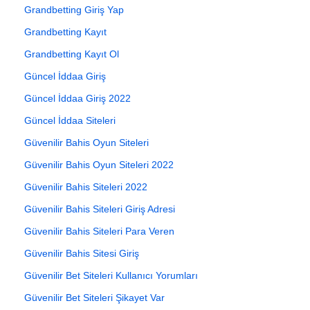
Grandbetting Giriş Yap
Grandbetting Kayıt
Grandbetting Kayıt Ol
Güncel İddaa Giriş
Güncel İddaa Giriş 2022
Güncel İddaa Siteleri
Güvenilir Bahis Oyun Siteleri
Güvenilir Bahis Oyun Siteleri 2022
Güvenilir Bahis Siteleri 2022
Güvenilir Bahis Siteleri Giriş Adresi
Güvenilir Bahis Siteleri Para Veren
Güvenilir Bahis Sitesi Giriş
Güvenilir Bet Siteleri Kullanıcı Yorumları
Güvenilir Bet Siteleri Şikayet Var