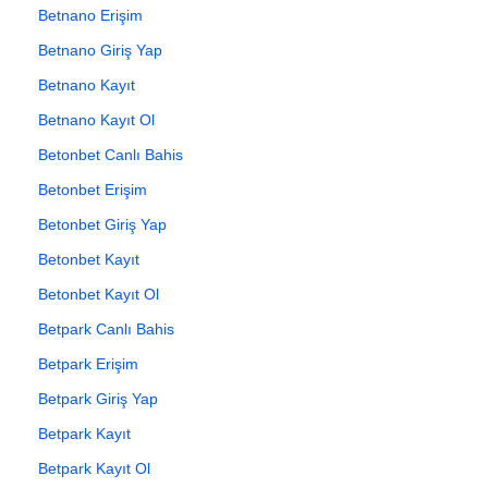
Betnano Erişim
Betnano Giriş Yap
Betnano Kayıt
Betnano Kayıt Ol
Betonbet Canlı Bahis
Betonbet Erişim
Betonbet Giriş Yap
Betonbet Kayıt
Betonbet Kayıt Ol
Betpark Canlı Bahis
Betpark Erişim
Betpark Giriş Yap
Betpark Kayıt
Betpark Kayıt Ol