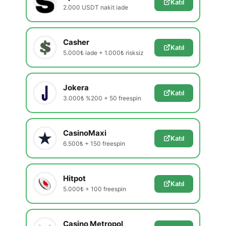
Katıl
2.000 USDT nakit iade
Casher
Katıl
5.000₺ iade + 1.000₺ risksiz
Jokera
Katıl
3.000₺ %200 + 50 freespin
CasinoMaxi
Katıl
6.500₺ + 150 freespin
Hitpot
Katıl
5.000₺ + 100 freespin
Casino Metropol