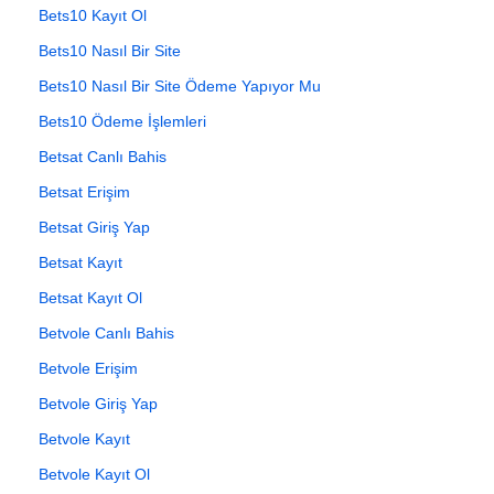
Bets10 Kayıt Ol
Bets10 Nasıl Bir Site
Bets10 Nasıl Bir Site Ödeme Yapıyor Mu
Bets10 Ödeme İşlemleri
Betsat Canlı Bahis
Betsat Erişim
Betsat Giriş Yap
Betsat Kayıt
Betsat Kayıt Ol
Betvole Canlı Bahis
Betvole Erişim
Betvole Giriş Yap
Betvole Kayıt
Betvole Kayıt Ol