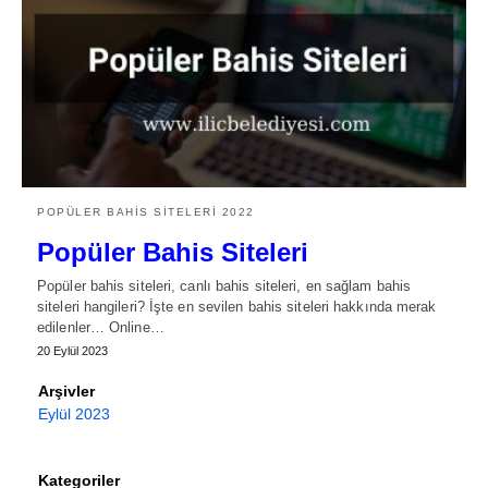
POPÜLER BAHIS SITELERI 2022
Popüler Bahis Siteleri
Popüler bahis siteleri, canlı bahis siteleri, en sağlam bahis
siteleri hangileri? İşte en sevilen bahis siteleri hakkında merak
edilenler… Online…
20 Eylül 2023
Arşivler
Eylül 2023
Kategoriler