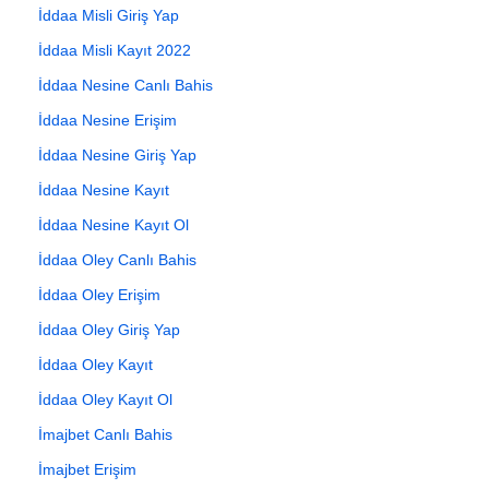
İddaa Misli Giriş Yap
İddaa Misli Kayıt 2022
İddaa Nesine Canlı Bahis
İddaa Nesine Erişim
İddaa Nesine Giriş Yap
İddaa Nesine Kayıt
İddaa Nesine Kayıt Ol
İddaa Oley Canlı Bahis
İddaa Oley Erişim
İddaa Oley Giriş Yap
İddaa Oley Kayıt
İddaa Oley Kayıt Ol
İmajbet Canlı Bahis
İmajbet Erişim