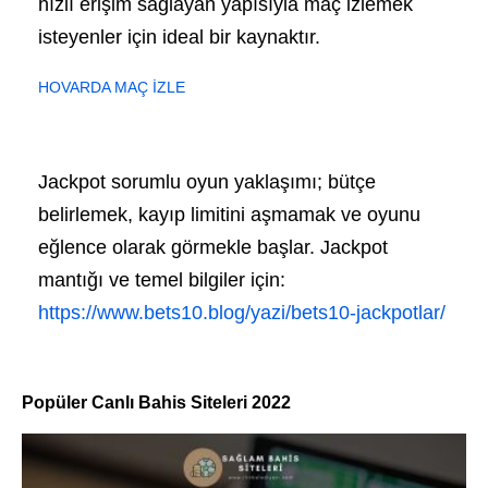
hızlı erişim sağlayan yapısıyla maç izlemek
isteyenler için ideal bir kaynaktır.
HOVARDA MAÇ İZLE
Jackpot sorumlu oyun yaklaşımı; bütçe
belirlemek, kayıp limitini aşmamak ve oyunu
eğlence olarak görmekle başlar. Jackpot
mantığı ve temel bilgiler için:
https://www.bets10.blog/yazi/bets10-jackpotlar/
Popüler Canlı Bahis Siteleri 2022