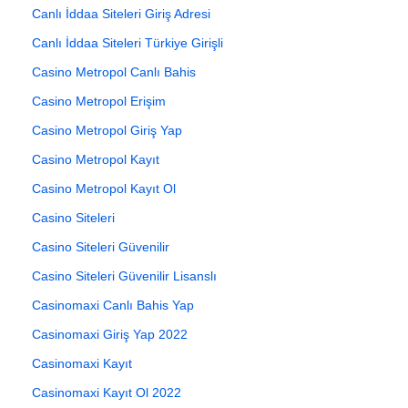
Canlı İddaa Siteleri Giriş Adresi
Canlı İddaa Siteleri Türkiye Girişli
Casino Metropol Canlı Bahis
Casino Metropol Erişim
Casino Metropol Giriş Yap
Casino Metropol Kayıt
Casino Metropol Kayıt Ol
Casino Siteleri
Casino Siteleri Güvenilir
Casino Siteleri Güvenilir Lisanslı
Casinomaxi Canlı Bahis Yap
Casinomaxi Giriş Yap 2022
Casinomaxi Kayıt
Casinomaxi Kayıt Ol 2022