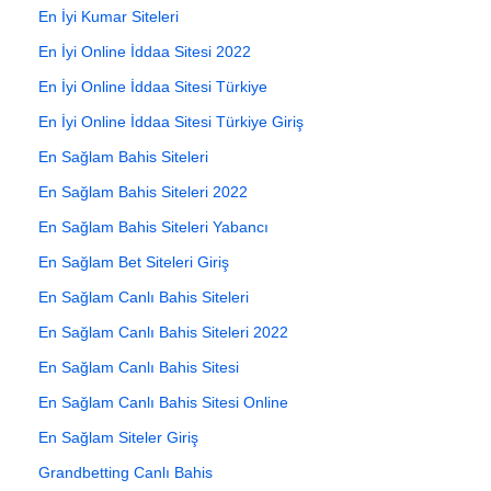
En İyi Kumar Siteleri
En İyi Online İddaa Sitesi 2022
En İyi Online İddaa Sitesi Türkiye
En İyi Online İddaa Sitesi Türkiye Giriş
En Sağlam Bahis Siteleri
En Sağlam Bahis Siteleri 2022
En Sağlam Bahis Siteleri Yabancı
En Sağlam Bet Siteleri Giriş
En Sağlam Canlı Bahis Siteleri
En Sağlam Canlı Bahis Siteleri 2022
En Sağlam Canlı Bahis Sitesi
En Sağlam Canlı Bahis Sitesi Online
En Sağlam Siteler Giriş
Grandbetting Canlı Bahis