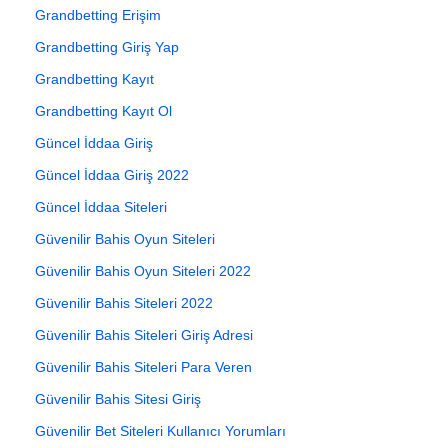
Grandbetting Erişim
Grandbetting Giriş Yap
Grandbetting Kayıt
Grandbetting Kayıt Ol
Güncel İddaa Giriş
Güncel İddaa Giriş 2022
Güncel İddaa Siteleri
Güvenilir Bahis Oyun Siteleri
Güvenilir Bahis Oyun Siteleri 2022
Güvenilir Bahis Siteleri 2022
Güvenilir Bahis Siteleri Giriş Adresi
Güvenilir Bahis Siteleri Para Veren
Güvenilir Bahis Sitesi Giriş
Güvenilir Bet Siteleri Kullanıcı Yorumları