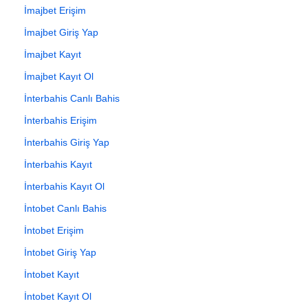
İmajbet Erişim
İmajbet Giriş Yap
İmajbet Kayıt
İmajbet Kayıt Ol
İnterbahis Canlı Bahis
İnterbahis Erişim
İnterbahis Giriş Yap
İnterbahis Kayıt
İnterbahis Kayıt Ol
İntobet Canlı Bahis
İntobet Erişim
İntobet Giriş Yap
İntobet Kayıt
İntobet Kayıt Ol