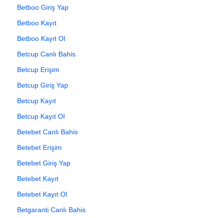
Betboo Giriş Yap
Betboo Kayıt
Betboo Kayıt Ol
Betcup Canlı Bahis
Betcup Erişim
Betcup Giriş Yap
Betcup Kayıt
Betcup Kayıt Ol
Betebet Canlı Bahis
Betebet Erişim
Betebet Giriş Yap
Betebet Kayıt
Betebet Kayıt Ol
Betgaranti Canlı Bahis