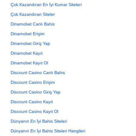
Çok Kazandıran En İyi Kumar Siteleri
Çok Kazandıran Siteler
Dinamobet Canlı Bahis
Dinamobet Erişim
Dinamobet Giriş Yap
Dinamobet Kayıt
Dinamobet Kayıt Ol
Discount Casino Canlı Bahis
Discount Casino Erişim
Discount Casino Giriş Yap
Discount Casino Kayıt
Discount Casino Kayıt Ol
Dünyanın En İyi Bahis Siteleri
Dünyanın En İyi Bahis Siteleri Hangileri