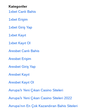
Kategoriler
1xbet Canlı Bahis
1xbet Erişim
1xbet Giriş Yap
1xbet Kayıt
1xbet Kayıt Ol
Aresbet Canlı Bahis
Aresbet Erişim
Aresbet Giriş Yap
Aresbet Kayıt
Aresbet Kayıt Ol
Avrupa’lı Yeni Çıkan Casino Siteleri
Avrupa’lı Yeni Çıkan Casino Siteleri 2022
Avrupa’nın En Çok Kazandıran Bahis Siteleri