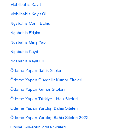
Mobilbahis Kayıt
Mobilbahis Kayıt Ol
Ngsbahis Canlı Bahis
Ngsbahis Erişim
Ngsbahis Giriş Yap
Ngsbahis Kayıt
Ngsbahis Kayıt Ol
Ödeme Yapan Bahis Siteleri
Ödeme Yapan Güvenilir Kumar Siteleri
Ödeme Yapan Kumar Siteleri
Ödeme Yapan Türkiye İddaa Siteleri
Ödeme Yapan Yurtdışı Bahis Siteleri
Ödeme Yapan Yurtdışı Bahis Siteleri 2022
Online Güvenilir İddaa Siteleri