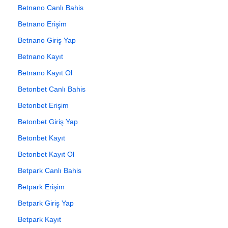
Betnano Canlı Bahis
Betnano Erişim
Betnano Giriş Yap
Betnano Kayıt
Betnano Kayıt Ol
Betonbet Canlı Bahis
Betonbet Erişim
Betonbet Giriş Yap
Betonbet Kayıt
Betonbet Kayıt Ol
Betpark Canlı Bahis
Betpark Erişim
Betpark Giriş Yap
Betpark Kayıt