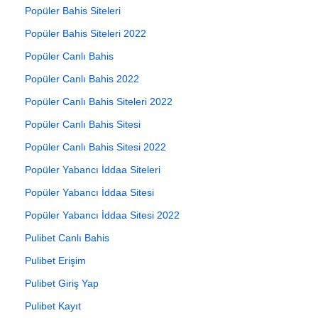
Popüler Bahis Siteleri
Popüler Bahis Siteleri 2022
Popüler Canlı Bahis
Popüler Canlı Bahis 2022
Popüler Canlı Bahis Siteleri 2022
Popüler Canlı Bahis Sitesi
Popüler Canlı Bahis Sitesi 2022
Popüler Yabancı İddaa Siteleri
Popüler Yabancı İddaa Sitesi
Popüler Yabancı İddaa Sitesi 2022
Pulibet Canlı Bahis
Pulibet Erişim
Pulibet Giriş Yap
Pulibet Kayıt