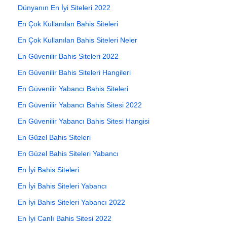
Dünyanın En İyi Siteleri 2022
En Çok Kullanılan Bahis Siteleri
En Çok Kullanılan Bahis Siteleri Neler
En Güvenilir Bahis Siteleri 2022
En Güvenilir Bahis Siteleri Hangileri
En Güvenilir Yabancı Bahis Siteleri
En Güvenilir Yabancı Bahis Sitesi 2022
En Güvenilir Yabancı Bahis Sitesi Hangisi
En Güzel Bahis Siteleri
En Güzel Bahis Siteleri Yabancı
En İyi Bahis Siteleri
En İyi Bahis Siteleri Yabancı
En İyi Bahis Siteleri Yabancı 2022
En İyi Canlı Bahis Sitesi 2022