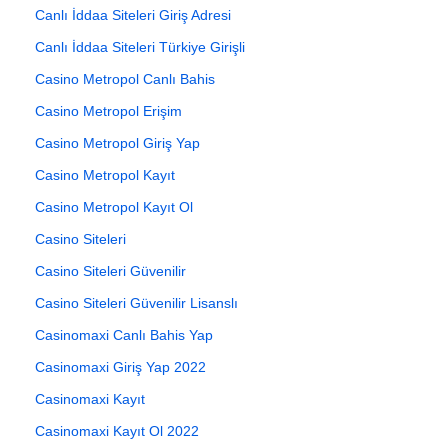
Canlı İddaa Siteleri Giriş Adresi
Canlı İddaa Siteleri Türkiye Girişli
Casino Metropol Canlı Bahis
Casino Metropol Erişim
Casino Metropol Giriş Yap
Casino Metropol Kayıt
Casino Metropol Kayıt Ol
Casino Siteleri
Casino Siteleri Güvenilir
Casino Siteleri Güvenilir Lisanslı
Casinomaxi Canlı Bahis Yap
Casinomaxi Giriş Yap 2022
Casinomaxi Kayıt
Casinomaxi Kayıt Ol 2022