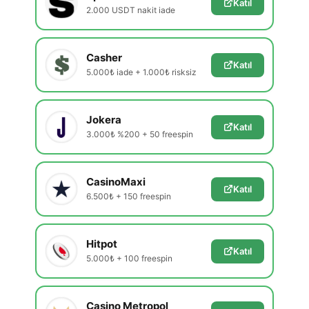
Katıl
2.000 USDT nakit iade
Casher
Katıl
5.000₺ iade + 1.000₺ risksiz
Jokera
Katıl
3.000₺ %200 + 50 freespin
CasinoMaxi
Katıl
6.500₺ + 150 freespin
Hitpot
Katıl
5.000₺ + 100 freespin
Casino Metropol