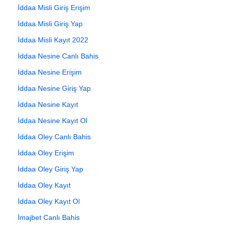
İddaa Misli Giriş Erişim
İddaa Misli Giriş Yap
İddaa Misli Kayıt 2022
İddaa Nesine Canlı Bahis
İddaa Nesine Erişim
İddaa Nesine Giriş Yap
İddaa Nesine Kayıt
İddaa Nesine Kayıt Ol
İddaa Oley Canlı Bahis
İddaa Oley Erişim
İddaa Oley Giriş Yap
İddaa Oley Kayıt
İddaa Oley Kayıt Ol
İmajbet Canlı Bahis