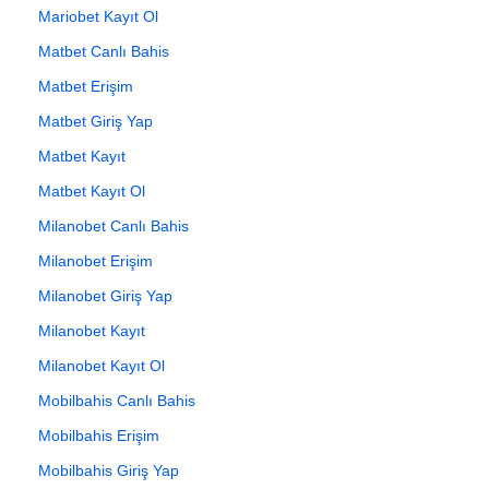
Mariobet Kayıt Ol
Matbet Canlı Bahis
Matbet Erişim
Matbet Giriş Yap
Matbet Kayıt
Matbet Kayıt Ol
Milanobet Canlı Bahis
Milanobet Erişim
Milanobet Giriş Yap
Milanobet Kayıt
Milanobet Kayıt Ol
Mobilbahis Canlı Bahis
Mobilbahis Erişim
Mobilbahis Giriş Yap