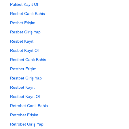
Pulibet Kayıt Ol
Resbet Canlı Bahis
Resbet Erişim
Resbet Giriş Yap
Resbet Kayıt
Resbet Kayıt Ol
Restbet Canlı Bahis
Restbet Erişim
Restbet Giriş Yap
Restbet Kayıt
Restbet Kayıt Ol
Retrobet Canlı Bahis
Retrobet Erişim
Retrobet Giriş Yap