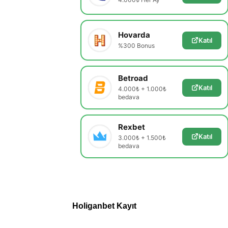
Hovarda
Katıl
%300 Bonus
Betroad
Katıl
4.000₺ + 1.000₺
bedava
Rexbet
Katıl
3.000₺ + 1.500₺
bedava
Holiganbet Kayıt