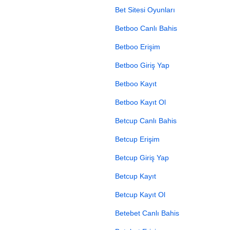
Bet Sitesi Oyunları
Betboo Canlı Bahis
Betboo Erişim
Betboo Giriş Yap
Betboo Kayıt
Betboo Kayıt Ol
Betcup Canlı Bahis
Betcup Erişim
Betcup Giriş Yap
Betcup Kayıt
Betcup Kayıt Ol
Betebet Canlı Bahis