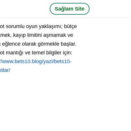
Sağlam Site
ot sorumlu oyun yaklaşımı; bütçe
lemek, kayıp limitini aşmamak ve
 eğlence olarak görmekle başlar.
t mantığı ve temel bilgiler için:
://www.bets10.blog/yazi/bets10-
tlar/