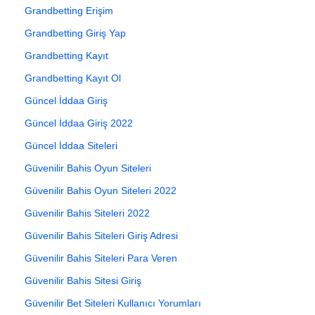
Grandbetting Erişim
Grandbetting Giriş Yap
Grandbetting Kayıt
Grandbetting Kayıt Ol
Güncel İddaa Giriş
Güncel İddaa Giriş 2022
Güncel İddaa Siteleri
Güvenilir Bahis Oyun Siteleri
Güvenilir Bahis Oyun Siteleri 2022
Güvenilir Bahis Siteleri 2022
Güvenilir Bahis Siteleri Giriş Adresi
Güvenilir Bahis Siteleri Para Veren
Güvenilir Bahis Sitesi Giriş
Güvenilir Bet Siteleri Kullanıcı Yorumları