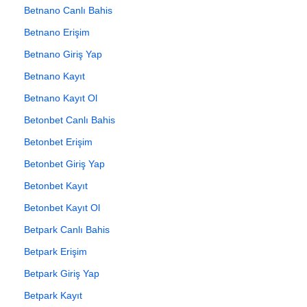
Betnano Canlı Bahis
Betnano Erişim
Betnano Giriş Yap
Betnano Kayıt
Betnano Kayıt Ol
Betonbet Canlı Bahis
Betonbet Erişim
Betonbet Giriş Yap
Betonbet Kayıt
Betonbet Kayıt Ol
Betpark Canlı Bahis
Betpark Erişim
Betpark Giriş Yap
Betpark Kayıt