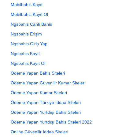
Mobilbahis Kayıt
Mobilbahis Kayıt Ol
Ngsbahis Canlı Bahis
Ngsbahis Erişim
Ngsbahis Giriş Yap
Ngsbahis Kayıt
Ngsbahis Kayıt Ol
Ödeme Yapan Bahis Siteleri
Ödeme Yapan Güvenilir Kumar Siteleri
Ödeme Yapan Kumar Siteleri
Ödeme Yapan Türkiye İddaa Siteleri
Ödeme Yapan Yurtdışı Bahis Siteleri
Ödeme Yapan Yurtdışı Bahis Siteleri 2022
Online Güvenilir İddaa Siteleri