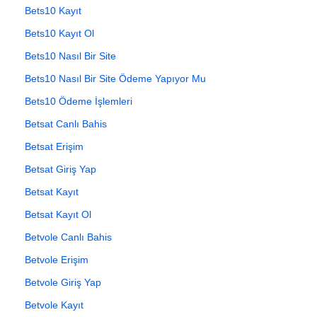
Bets10 Kayıt
Bets10 Kayıt Ol
Bets10 Nasıl Bir Site
Bets10 Nasıl Bir Site Ödeme Yapıyor Mu
Bets10 Ödeme İşlemleri
Betsat Canlı Bahis
Betsat Erişim
Betsat Giriş Yap
Betsat Kayıt
Betsat Kayıt Ol
Betvole Canlı Bahis
Betvole Erişim
Betvole Giriş Yap
Betvole Kayıt