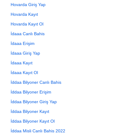
Hovarda Giriş Yap
Hovarda Kayıt
Hovarda Kayıt Ol
İdaaa Canlı Bahis
İdaaa Erişim
İdaaa Giriş Yap
İdaaa Kayıt
İdaaa Kayıt Ol
İddaa Bilyoner Canlı Bahis
İddaa Bilyoner Erişim
İddaa Bilyoner Giriş Yap
İddaa Bilyoner Kayıt
İddaa Bilyoner Kayıt Ol
İddaa Misli Canlı Bahis 2022