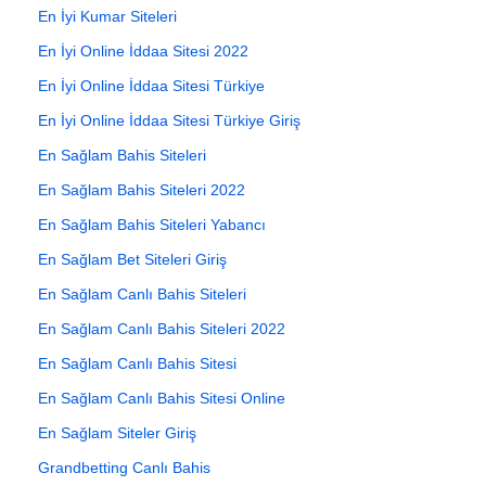
En İyi Kumar Siteleri
En İyi Online İddaa Sitesi 2022
En İyi Online İddaa Sitesi Türkiye
En İyi Online İddaa Sitesi Türkiye Giriş
En Sağlam Bahis Siteleri
En Sağlam Bahis Siteleri 2022
En Sağlam Bahis Siteleri Yabancı
En Sağlam Bet Siteleri Giriş
En Sağlam Canlı Bahis Siteleri
En Sağlam Canlı Bahis Siteleri 2022
En Sağlam Canlı Bahis Sitesi
En Sağlam Canlı Bahis Sitesi Online
En Sağlam Siteler Giriş
Grandbetting Canlı Bahis