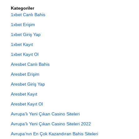
Kategoriler
1xbet Canlı Bahis
1xbet Erişim
1xbet Giriş Yap
1xbet Kayıt
1xbet Kayıt Ol
Aresbet Canlı Bahis
Aresbet Erişim
Aresbet Giriş Yap
Aresbet Kayıt
Aresbet Kayıt Ol
Avrupa’lı Yeni Çıkan Casino Siteleri
Avrupa’lı Yeni Çıkan Casino Siteleri 2022
Avrupa’nın En Çok Kazandıran Bahis Siteleri