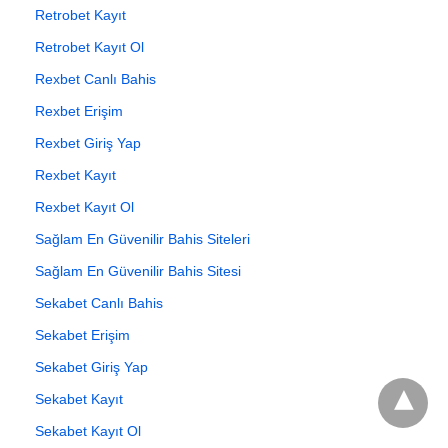
Retrobet Kayıt
Retrobet Kayıt Ol
Rexbet Canlı Bahis
Rexbet Erişim
Rexbet Giriş Yap
Rexbet Kayıt
Rexbet Kayıt Ol
Sağlam En Güvenilir Bahis Siteleri
Sağlam En Güvenilir Bahis Sitesi
Sekabet Canlı Bahis
Sekabet Erişim
Sekabet Giriş Yap
Sekabet Kayıt
Sekabet Kayıt Ol