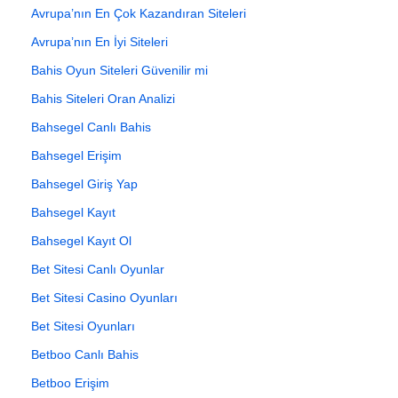
Avrupa’nın En Çok Kazandıran Siteleri
Avrupa’nın En İyi Siteleri
Bahis Oyun Siteleri Güvenilir mi
Bahis Siteleri Oran Analizi
Bahsegel Canlı Bahis
Bahsegel Erişim
Bahsegel Giriş Yap
Bahsegel Kayıt
Bahsegel Kayıt Ol
Bet Sitesi Canlı Oyunlar
Bet Sitesi Casino Oyunları
Bet Sitesi Oyunları
Betboo Canlı Bahis
Betboo Erişim