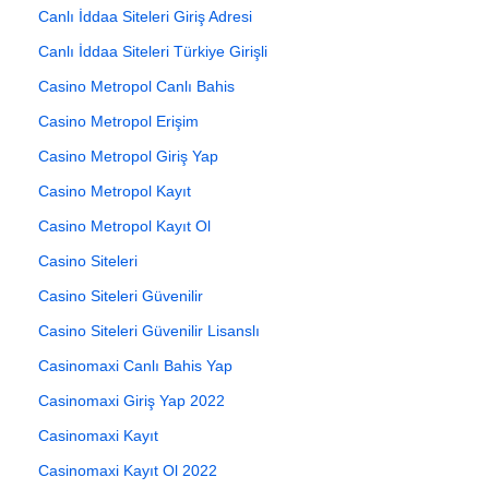
Canlı İddaa Siteleri Giriş Adresi
Canlı İddaa Siteleri Türkiye Girişli
Casino Metropol Canlı Bahis
Casino Metropol Erişim
Casino Metropol Giriş Yap
Casino Metropol Kayıt
Casino Metropol Kayıt Ol
Casino Siteleri
Casino Siteleri Güvenilir
Casino Siteleri Güvenilir Lisanslı
Casinomaxi Canlı Bahis Yap
Casinomaxi Giriş Yap 2022
Casinomaxi Kayıt
Casinomaxi Kayıt Ol 2022