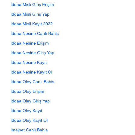
İddaa Misli Giriş Erişim
İddaa Misli Giriş Yap
İddaa Misli Kayıt 2022
İddaa Nesine Canlı Bahis
İddaa Nesine Erişim
İddaa Nesine Giriş Yap
İddaa Nesine Kayıt
İddaa Nesine Kayıt Ol
İddaa Oley Canlı Bahis
İddaa Oley Erişim
İddaa Oley Giriş Yap
İddaa Oley Kayıt
İddaa Oley Kayıt Ol
İmajbet Canlı Bahis