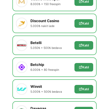
Katıl
8.000₺ + 150 freespin
Discount Casino
Katıl
5.000₺ nakit iade
Betelli
Katıl
5.050₺ + 500₺ bedava
Betchip
Katıl
6.000₺ + 80 freespin
Winnit
Katıl
5.000₺ + 500₺ bedava
Davegas