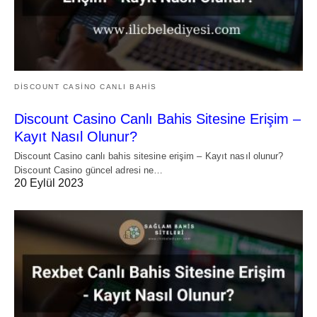
DISCOUNT CASINO CANLI BAHIS
Discount Casino Canlı Bahis Sitesine Erişim –
Kayıt Nasıl Olunur?
Discount Casino canlı bahis sitesine erişim – Kayıt nasıl olunur?
Discount Casino güncel adresi ne…
20 Eylül 2023