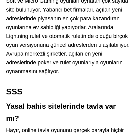
Soft ve Micro Gaming oyunları oynatan çok sayıda
site bulunuyor. Yabancı bet firmaları, açılan yeni
adreslerinde piyasanın en çok para kazandıran
oyunlarına ev sahipliği yapıyorlar. Aralarında
Lightning rulet ve otomatik ruletin de olduğu birçok
oyun versiyonuna güncel adreslerden ulaşılabiliyor.
Avrupa merkezli şirketler, açılan en yeni
adreslerinde poker ve rulet oyunlarıyla oyunların
oynanmasını sağlıyor.
SSS
Yasal bahis sitelerinde tavla var
mı?
Hayır, online tavla oyununu gerçek parayla hiçbir