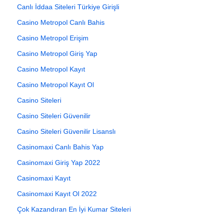
Canlı İddaa Siteleri Türkiye Girişli
Casino Metropol Canlı Bahis
Casino Metropol Erişim
Casino Metropol Giriş Yap
Casino Metropol Kayıt
Casino Metropol Kayıt Ol
Casino Siteleri
Casino Siteleri Güvenilir
Casino Siteleri Güvenilir Lisanslı
Casinomaxi Canlı Bahis Yap
Casinomaxi Giriş Yap 2022
Casinomaxi Kayıt
Casinomaxi Kayıt Ol 2022
Çok Kazandıran En İyi Kumar Siteleri