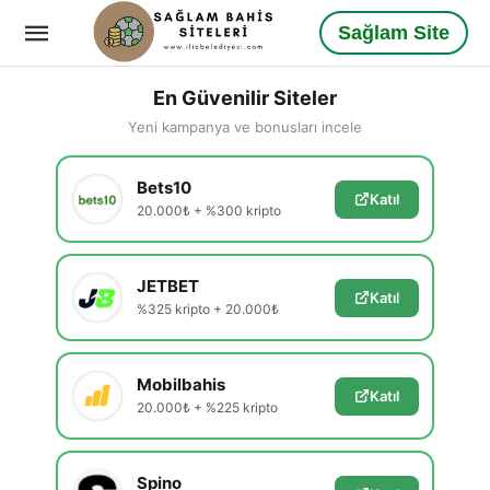
Sağlam Site
En Güvenilir Siteler
Yeni kampanya ve bonusları incele
Bets10
Katıl
20.000₺ + %300 kripto
JETBET
Katıl
%325 kripto + 20.000₺
Mobilbahis
Katıl
20.000₺ + %225 kripto
Spino