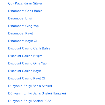
Çok Kazandıran Siteler
Dinamobet Canlı Bahis
Dinamobet Erişim
Dinamobet Giriş Yap
Dinamobet Kayıt
Dinamobet Kayıt Ol
Discount Casino Canlı Bahis
Discount Casino Erişim
Discount Casino Giriş Yap
Discount Casino Kayıt
Discount Casino Kayıt Ol
Dünyanın En İyi Bahis Siteleri
Dünyanın En İyi Bahis Siteleri Hangileri
Dünyanın En İyi Siteleri 2022