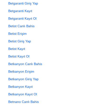
Betgaranti Giriş Yap
Betgaranti Kayıt
Betgaranti Kayıt Ol
Betist Canlı Bahis
Betist Erişim
Betist Giriş Yap
Betist Kayıt
Betist Kayıt Ol
Betkanyon Canlı Bahis
Betkanyon Erişim
Betkanyon Giriş Yap
Betkanyon Kayıt
Betkanyon Kayıt Ol
Betnano Canlı Bahis