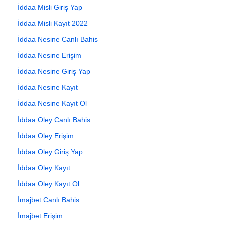
İddaa Misli Giriş Yap
İddaa Misli Kayıt 2022
İddaa Nesine Canlı Bahis
İddaa Nesine Erişim
İddaa Nesine Giriş Yap
İddaa Nesine Kayıt
İddaa Nesine Kayıt Ol
İddaa Oley Canlı Bahis
İddaa Oley Erişim
İddaa Oley Giriş Yap
İddaa Oley Kayıt
İddaa Oley Kayıt Ol
İmajbet Canlı Bahis
İmajbet Erişim