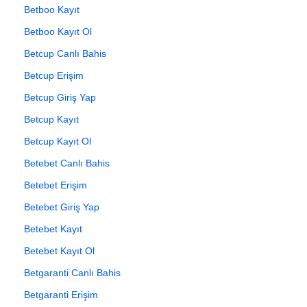
Betboo Kayıt
Betboo Kayıt Ol
Betcup Canlı Bahis
Betcup Erişim
Betcup Giriş Yap
Betcup Kayıt
Betcup Kayıt Ol
Betebet Canlı Bahis
Betebet Erişim
Betebet Giriş Yap
Betebet Kayıt
Betebet Kayıt Ol
Betgaranti Canlı Bahis
Betgaranti Erişim