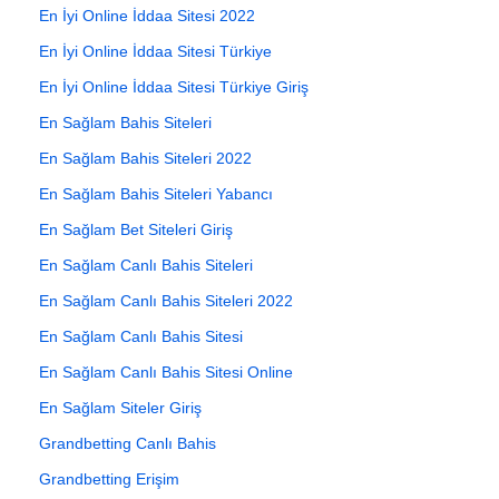
En İyi Online İddaa Sitesi 2022
En İyi Online İddaa Sitesi Türkiye
En İyi Online İddaa Sitesi Türkiye Giriş
En Sağlam Bahis Siteleri
En Sağlam Bahis Siteleri 2022
En Sağlam Bahis Siteleri Yabancı
En Sağlam Bet Siteleri Giriş
En Sağlam Canlı Bahis Siteleri
En Sağlam Canlı Bahis Siteleri 2022
En Sağlam Canlı Bahis Sitesi
En Sağlam Canlı Bahis Sitesi Online
En Sağlam Siteler Giriş
Grandbetting Canlı Bahis
Grandbetting Erişim