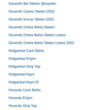
Güvenilir Bet Siteleri Şikayetler
Güvenilir Casino Siteleri 2022
Güvenilir Kumar Siteleri 2022
Güvenilir Online Bahis Siteleri
Güvenilir Online Bahis Siteleri Listesi
Güvenilir Online Bahis Siteleri Listesi 2022
Holiganbet Canlı Bahis
Holiganbet Erişim
Holiganbet Giriş Yap
Holiganbet Kayıt
Holiganbet Kayıt Ol
Hovarda Canlı Bahis
Hovarda Erişim
Hovarda Giriş Yap