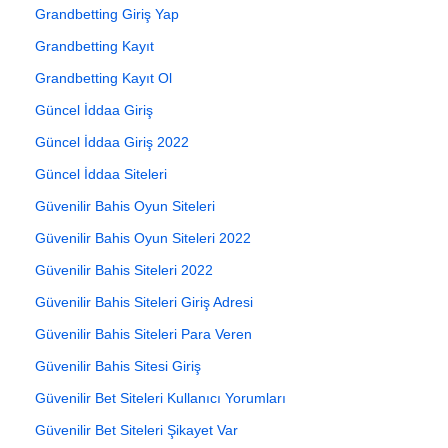
Grandbetting Giriş Yap
Grandbetting Kayıt
Grandbetting Kayıt Ol
Güncel İddaa Giriş
Güncel İddaa Giriş 2022
Güncel İddaa Siteleri
Güvenilir Bahis Oyun Siteleri
Güvenilir Bahis Oyun Siteleri 2022
Güvenilir Bahis Siteleri 2022
Güvenilir Bahis Siteleri Giriş Adresi
Güvenilir Bahis Siteleri Para Veren
Güvenilir Bahis Sitesi Giriş
Güvenilir Bet Siteleri Kullanıcı Yorumları
Güvenilir Bet Siteleri Şikayet Var