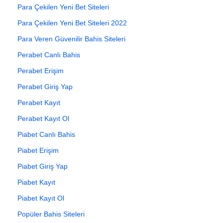
Para Çekilen Yeni Bet Siteleri
Para Çekilen Yeni Bet Siteleri 2022
Para Veren Güvenilir Bahis Siteleri
Perabet Canlı Bahis
Perabet Erişim
Perabet Giriş Yap
Perabet Kayıt
Perabet Kayıt Ol
Piabet Canlı Bahis
Piabet Erişim
Piabet Giriş Yap
Piabet Kayıt
Piabet Kayıt Ol
Popüler Bahis Siteleri