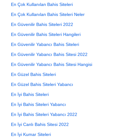
En Çok Kullanılan Bahis Siteleri
En Çok Kullanılan Bahis Siteleri Neler
En Güvenilir Bahis Siteleri 2022
En Güvenilir Bahis Siteleri Hangileri
En Güvenilir Yabancı Bahis Siteleri
En Güvenilir Yabancı Bahis Sitesi 2022
En Güvenilir Yabancı Bahis Sitesi Hangisi
En Güzel Bahis Siteleri
En Güzel Bahis Siteleri Yabancı
En İyi Bahis Siteleri
En İyi Bahis Siteleri Yabancı
En İyi Bahis Siteleri Yabancı 2022
En İyi Canlı Bahis Sitesi 2022
En İyi Kumar Siteleri