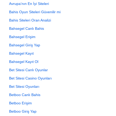
Avrupa’nın En İyi Siteleri
Bahis Oyun Siteleri Güvenilir mi
Bahis Siteleri Oran Analizi
Bahsegel Canlı Bahis
Bahsegel Erişim
Bahsegel Giriş Yap
Bahsegel Kayıt
Bahsegel Kayıt Ol
Bet Sitesi Canlı Oyunlar
Bet Sitesi Casino Oyunları
Bet Sitesi Oyunları
Betboo Canlı Bahis
Betboo Erişim
Betboo Giriş Yap