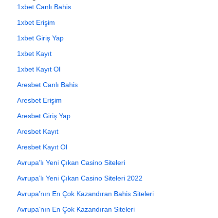
1xbet Canlı Bahis
1xbet Erişim
1xbet Giriş Yap
1xbet Kayıt
1xbet Kayıt Ol
Aresbet Canlı Bahis
Aresbet Erişim
Aresbet Giriş Yap
Aresbet Kayıt
Aresbet Kayıt Ol
Avrupa’lı Yeni Çıkan Casino Siteleri
Avrupa’lı Yeni Çıkan Casino Siteleri 2022
Avrupa’nın En Çok Kazandıran Bahis Siteleri
Avrupa’nın En Çok Kazandıran Siteleri