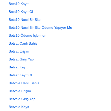
Bets10 Kayıt
Bets10 Kayıt Ol
Bets10 Nasıl Bir Site
Bets10 Nasıl Bir Site Ödeme Yapıyor Mu
Bets10 Ödeme İşlemleri
Betsat Canlı Bahis
Betsat Erişim
Betsat Giriş Yap
Betsat Kayıt
Betsat Kayıt Ol
Betvole Canlı Bahis
Betvole Erişim
Betvole Giriş Yap
Betvole Kayıt