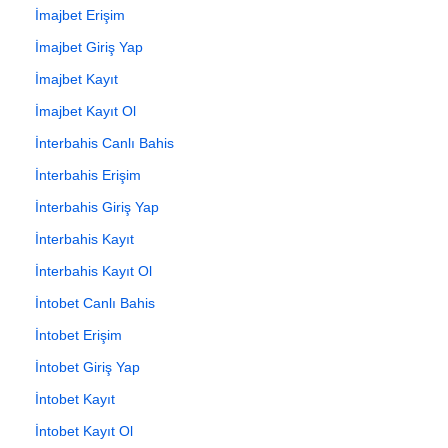
İmajbet Erişim
İmajbet Giriş Yap
İmajbet Kayıt
İmajbet Kayıt Ol
İnterbahis Canlı Bahis
İnterbahis Erişim
İnterbahis Giriş Yap
İnterbahis Kayıt
İnterbahis Kayıt Ol
İntobet Canlı Bahis
İntobet Erişim
İntobet Giriş Yap
İntobet Kayıt
İntobet Kayıt Ol