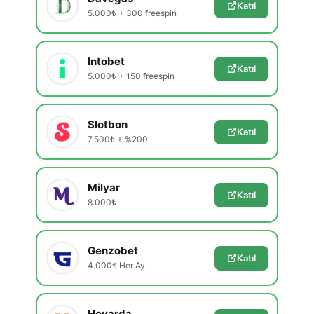
Katıl
5.000₺ + 300 freespin
Intobet
Katıl
5.000₺ + 150 freespin
Slotbon
Katıl
7.500₺ + %200
Milyar
Katıl
8.000₺
Genzobet
Katıl
4.000₺ Her Ay
Hovarda