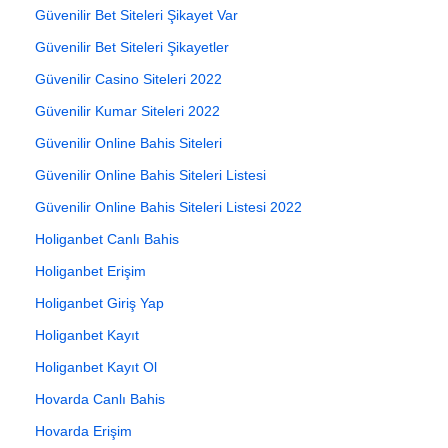
Güvenilir Bet Siteleri Şikayet Var
Güvenilir Bet Siteleri Şikayetler
Güvenilir Casino Siteleri 2022
Güvenilir Kumar Siteleri 2022
Güvenilir Online Bahis Siteleri
Güvenilir Online Bahis Siteleri Listesi
Güvenilir Online Bahis Siteleri Listesi 2022
Holiganbet Canlı Bahis
Holiganbet Erişim
Holiganbet Giriş Yap
Holiganbet Kayıt
Holiganbet Kayıt Ol
Hovarda Canlı Bahis
Hovarda Erişim