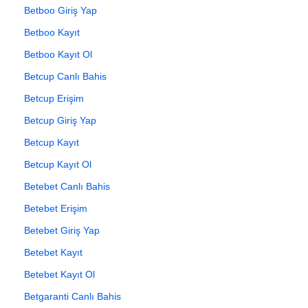
Betboo Giriş Yap
Betboo Kayıt
Betboo Kayıt Ol
Betcup Canlı Bahis
Betcup Erişim
Betcup Giriş Yap
Betcup Kayıt
Betcup Kayıt Ol
Betebet Canlı Bahis
Betebet Erişim
Betebet Giriş Yap
Betebet Kayıt
Betebet Kayıt Ol
Betgaranti Canlı Bahis