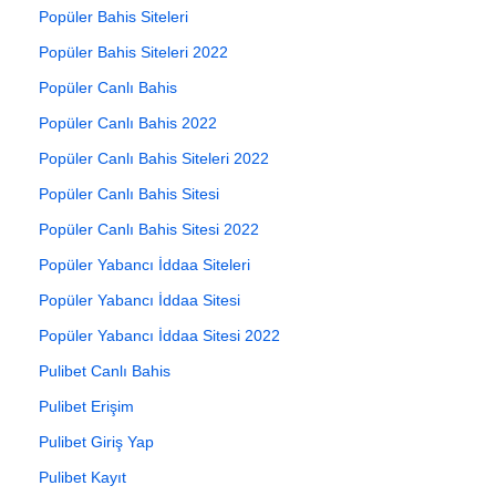
Popüler Bahis Siteleri
Popüler Bahis Siteleri 2022
Popüler Canlı Bahis
Popüler Canlı Bahis 2022
Popüler Canlı Bahis Siteleri 2022
Popüler Canlı Bahis Sitesi
Popüler Canlı Bahis Sitesi 2022
Popüler Yabancı İddaa Siteleri
Popüler Yabancı İddaa Sitesi
Popüler Yabancı İddaa Sitesi 2022
Pulibet Canlı Bahis
Pulibet Erişim
Pulibet Giriş Yap
Pulibet Kayıt