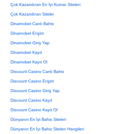
Çok Kazandıran En İyi Kumar Siteleri
Çok Kazandıran Siteler
Dinamobet Canlı Bahis
Dinamobet Erişim
Dinamobet Giriş Yap
Dinamobet Kayıt
Dinamobet Kayıt Ol
Discount Casino Canlı Bahis
Discount Casino Erişim
Discount Casino Giriş Yap
Discount Casino Kayıt
Discount Casino Kayıt Ol
Dünyanın En İyi Bahis Siteleri
Dünyanın En İyi Bahis Siteleri Hangileri