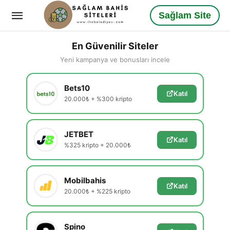
Sağlam Site
En Güvenilir Siteler
Yeni kampanya ve bonusları incele
Bets10
Katıl
20.000₺ + %300 kripto
JETBET
Katıl
%325 kripto + 20.000₺
Mobilbahis
Katıl
20.000₺ + %225 kripto
Spino