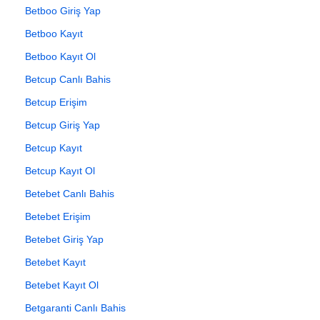
Betboo Giriş Yap
Betboo Kayıt
Betboo Kayıt Ol
Betcup Canlı Bahis
Betcup Erişim
Betcup Giriş Yap
Betcup Kayıt
Betcup Kayıt Ol
Betebet Canlı Bahis
Betebet Erişim
Betebet Giriş Yap
Betebet Kayıt
Betebet Kayıt Ol
Betgaranti Canlı Bahis