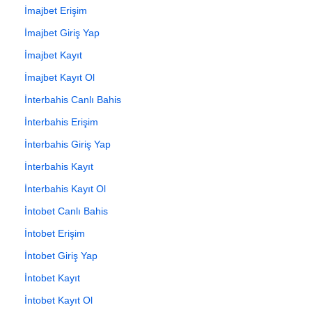
İmajbet Erişim
İmajbet Giriş Yap
İmajbet Kayıt
İmajbet Kayıt Ol
İnterbahis Canlı Bahis
İnterbahis Erişim
İnterbahis Giriş Yap
İnterbahis Kayıt
İnterbahis Kayıt Ol
İntobet Canlı Bahis
İntobet Erişim
İntobet Giriş Yap
İntobet Kayıt
İntobet Kayıt Ol