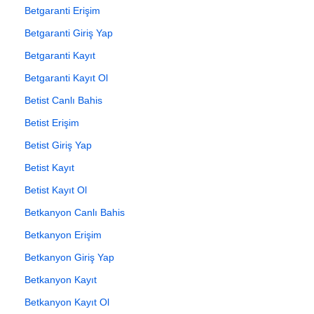
Betgaranti Erişim
Betgaranti Giriş Yap
Betgaranti Kayıt
Betgaranti Kayıt Ol
Betist Canlı Bahis
Betist Erişim
Betist Giriş Yap
Betist Kayıt
Betist Kayıt Ol
Betkanyon Canlı Bahis
Betkanyon Erişim
Betkanyon Giriş Yap
Betkanyon Kayıt
Betkanyon Kayıt Ol