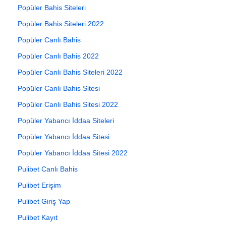
Popüler Bahis Siteleri
Popüler Bahis Siteleri 2022
Popüler Canlı Bahis
Popüler Canlı Bahis 2022
Popüler Canlı Bahis Siteleri 2022
Popüler Canlı Bahis Sitesi
Popüler Canlı Bahis Sitesi 2022
Popüler Yabancı İddaa Siteleri
Popüler Yabancı İddaa Sitesi
Popüler Yabancı İddaa Sitesi 2022
Pulibet Canlı Bahis
Pulibet Erişim
Pulibet Giriş Yap
Pulibet Kayıt