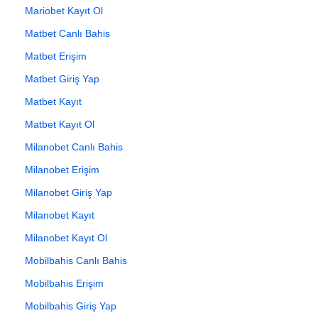
Mariobet Kayıt Ol
Matbet Canlı Bahis
Matbet Erişim
Matbet Giriş Yap
Matbet Kayıt
Matbet Kayıt Ol
Milanobet Canlı Bahis
Milanobet Erişim
Milanobet Giriş Yap
Milanobet Kayıt
Milanobet Kayıt Ol
Mobilbahis Canlı Bahis
Mobilbahis Erişim
Mobilbahis Giriş Yap