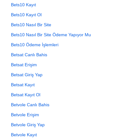
Bets10 Kayıt
Bets10 Kayıt Ol
Bets10 Nasıl Bir Site
Bets10 Nasıl Bir Site Ödeme Yapıyor Mu
Bets10 Ödeme İşlemleri
Betsat Canlı Bahis
Betsat Erişim
Betsat Giriş Yap
Betsat Kayıt
Betsat Kayıt Ol
Betvole Canlı Bahis
Betvole Erişim
Betvole Giriş Yap
Betvole Kayıt