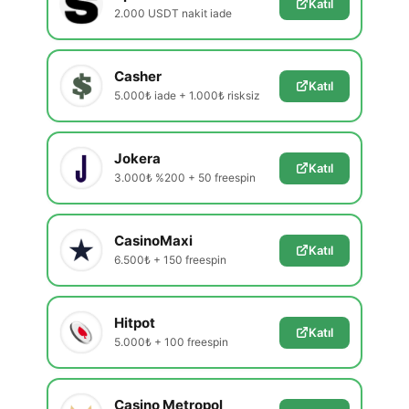
Katıl
2.000 USDT nakit iade
Casher
Katıl
5.000₺ iade + 1.000₺ risksiz
Jokera
Katıl
3.000₺ %200 + 50 freespin
CasinoMaxi
Katıl
6.500₺ + 150 freespin
Hitpot
Katıl
5.000₺ + 100 freespin
Casino Metropol