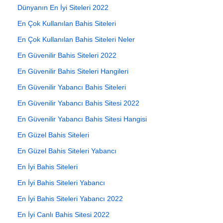
Dünyanın En İyi Siteleri 2022
En Çok Kullanılan Bahis Siteleri
En Çok Kullanılan Bahis Siteleri Neler
En Güvenilir Bahis Siteleri 2022
En Güvenilir Bahis Siteleri Hangileri
En Güvenilir Yabancı Bahis Siteleri
En Güvenilir Yabancı Bahis Sitesi 2022
En Güvenilir Yabancı Bahis Sitesi Hangisi
En Güzel Bahis Siteleri
En Güzel Bahis Siteleri Yabancı
En İyi Bahis Siteleri
En İyi Bahis Siteleri Yabancı
En İyi Bahis Siteleri Yabancı 2022
En İyi Canlı Bahis Sitesi 2022