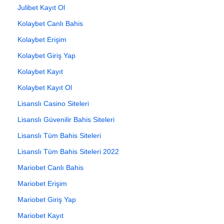
Julibet Kayıt Ol
Kolaybet Canlı Bahis
Kolaybet Erişim
Kolaybet Giriş Yap
Kolaybet Kayıt
Kolaybet Kayıt Ol
Lisanslı Casino Siteleri
Lisanslı Güvenilir Bahis Siteleri
Lisanslı Tüm Bahis Siteleri
Lisanslı Tüm Bahis Siteleri 2022
Mariobet Canlı Bahis
Mariobet Erişim
Mariobet Giriş Yap
Mariobet Kayıt