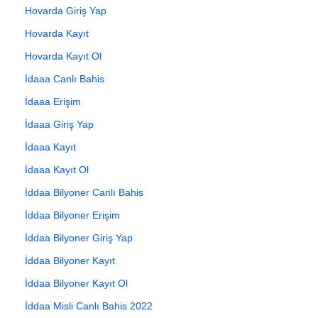
Hovarda Giriş Yap
Hovarda Kayıt
Hovarda Kayıt Ol
İdaaa Canlı Bahis
İdaaa Erişim
İdaaa Giriş Yap
İdaaa Kayıt
İdaaa Kayıt Ol
İddaa Bilyoner Canlı Bahis
İddaa Bilyoner Erişim
İddaa Bilyoner Giriş Yap
İddaa Bilyoner Kayıt
İddaa Bilyoner Kayıt Ol
İddaa Misli Canlı Bahis 2022