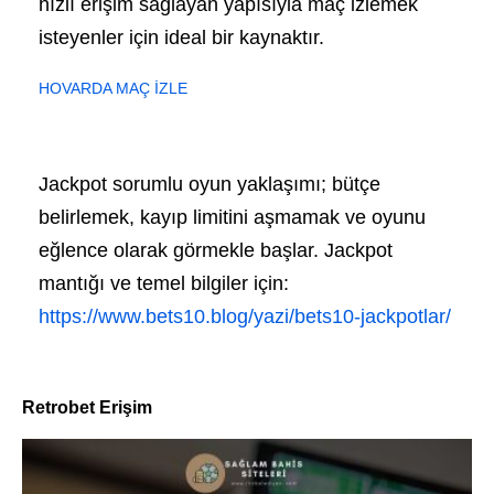
hızlı erişim sağlayan yapısıyla maç izlemek
isteyenler için ideal bir kaynaktır.
HOVARDA MAÇ İZLE
Jackpot sorumlu oyun yaklaşımı; bütçe
belirlemek, kayıp limitini aşmamak ve oyunu
eğlence olarak görmekle başlar. Jackpot
mantığı ve temel bilgiler için:
https://www.bets10.blog/yazi/bets10-jackpotlar/
Retrobet Erişim