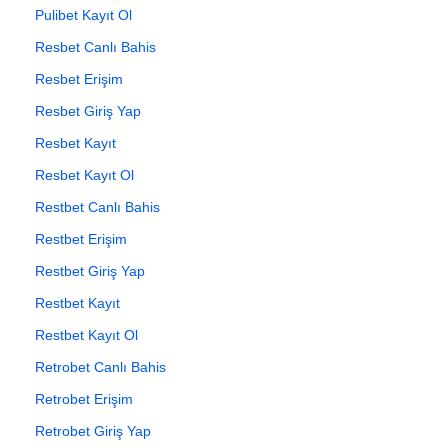
Pulibet Kayıt Ol
Resbet Canlı Bahis
Resbet Erişim
Resbet Giriş Yap
Resbet Kayıt
Resbet Kayıt Ol
Restbet Canlı Bahis
Restbet Erişim
Restbet Giriş Yap
Restbet Kayıt
Restbet Kayıt Ol
Retrobet Canlı Bahis
Retrobet Erişim
Retrobet Giriş Yap