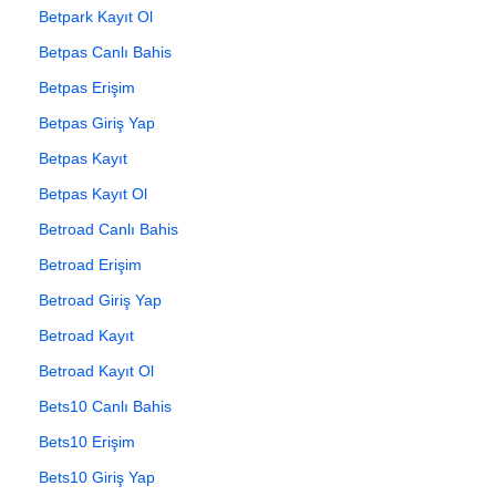
Betpark Kayıt Ol
Betpas Canlı Bahis
Betpas Erişim
Betpas Giriş Yap
Betpas Kayıt
Betpas Kayıt Ol
Betroad Canlı Bahis
Betroad Erişim
Betroad Giriş Yap
Betroad Kayıt
Betroad Kayıt Ol
Bets10 Canlı Bahis
Bets10 Erişim
Bets10 Giriş Yap