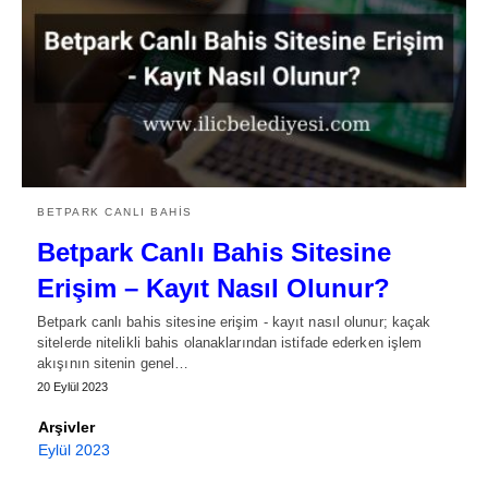
BETPARK CANLI BAHIS
Betpark Canlı Bahis Sitesine
Erişim – Kayıt Nasıl Olunur?
Betpark canlı bahis sitesine erişim - kayıt nasıl olunur; kaçak
sitelerde nitelikli bahis olanaklarından istifade ederken işlem
akışının sitenin genel…
20 Eylül 2023
Arşivler
Eylül 2023