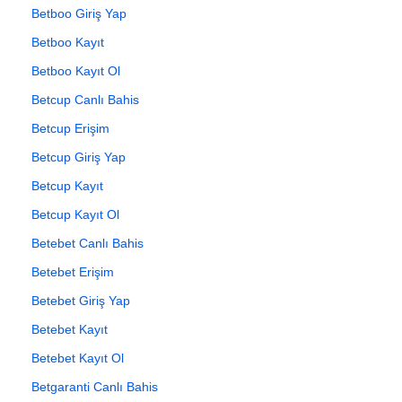
Betboo Giriş Yap
Betboo Kayıt
Betboo Kayıt Ol
Betcup Canlı Bahis
Betcup Erişim
Betcup Giriş Yap
Betcup Kayıt
Betcup Kayıt Ol
Betebet Canlı Bahis
Betebet Erişim
Betebet Giriş Yap
Betebet Kayıt
Betebet Kayıt Ol
Betgaranti Canlı Bahis