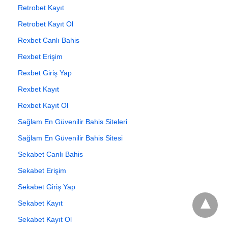
Retrobet Kayıt
Retrobet Kayıt Ol
Rexbet Canlı Bahis
Rexbet Erişim
Rexbet Giriş Yap
Rexbet Kayıt
Rexbet Kayıt Ol
Sağlam En Güvenilir Bahis Siteleri
Sağlam En Güvenilir Bahis Sitesi
Sekabet Canlı Bahis
Sekabet Erişim
Sekabet Giriş Yap
Sekabet Kayıt
Sekabet Kayıt Ol