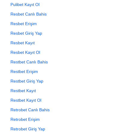
Pulibet Kayıt Ol
Resbet Canlı Bahis
Resbet Erişim
Resbet Giriş Yap
Resbet Kayıt
Resbet Kayıt Ol
Restbet Canlı Bahis
Restbet Erişim
Restbet Giriş Yap
Restbet Kayıt
Restbet Kayıt Ol
Retrobet Canlı Bahis
Retrobet Erişim
Retrobet Giriş Yap