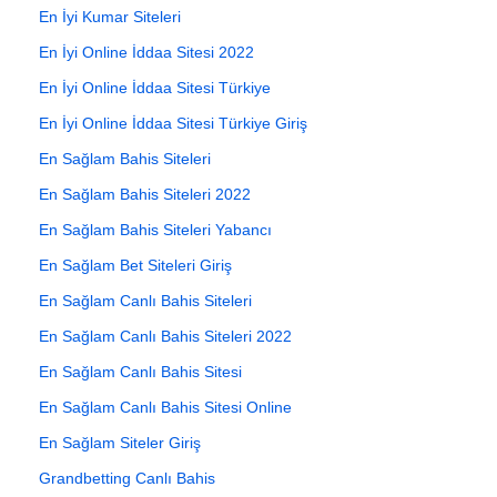
En İyi Kumar Siteleri
En İyi Online İddaa Sitesi 2022
En İyi Online İddaa Sitesi Türkiye
En İyi Online İddaa Sitesi Türkiye Giriş
En Sağlam Bahis Siteleri
En Sağlam Bahis Siteleri 2022
En Sağlam Bahis Siteleri Yabancı
En Sağlam Bet Siteleri Giriş
En Sağlam Canlı Bahis Siteleri
En Sağlam Canlı Bahis Siteleri 2022
En Sağlam Canlı Bahis Sitesi
En Sağlam Canlı Bahis Sitesi Online
En Sağlam Siteler Giriş
Grandbetting Canlı Bahis