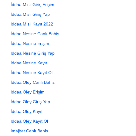
İddaa Misli Giriş Erişim
İddaa Misli Giriş Yap
İddaa Misli Kayıt 2022
İddaa Nesine Canlı Bahis
İddaa Nesine Erişim
İddaa Nesine Giriş Yap
İddaa Nesine Kayıt
İddaa Nesine Kayıt Ol
İddaa Oley Canlı Bahis
İddaa Oley Erişim
İddaa Oley Giriş Yap
İddaa Oley Kayıt
İddaa Oley Kayıt Ol
İmajbet Canlı Bahis