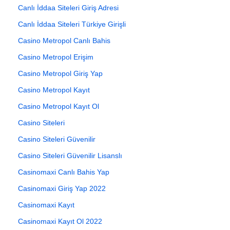
Canlı İddaa Siteleri Giriş Adresi
Canlı İddaa Siteleri Türkiye Girişli
Casino Metropol Canlı Bahis
Casino Metropol Erişim
Casino Metropol Giriş Yap
Casino Metropol Kayıt
Casino Metropol Kayıt Ol
Casino Siteleri
Casino Siteleri Güvenilir
Casino Siteleri Güvenilir Lisanslı
Casinomaxi Canlı Bahis Yap
Casinomaxi Giriş Yap 2022
Casinomaxi Kayıt
Casinomaxi Kayıt Ol 2022