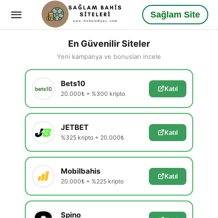
Sağlam Site
En Güvenilir Siteler
Yeni kampanya ve bonusları incele
Bets10
Katıl
20.000₺ + %300 kripto
JETBET
Katıl
%325 kripto + 20.000₺
Mobilbahis
Katıl
20.000₺ + %225 kripto
Spino