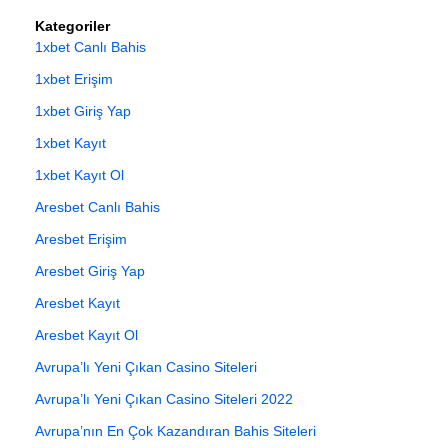
Kategoriler
1xbet Canlı Bahis
1xbet Erişim
1xbet Giriş Yap
1xbet Kayıt
1xbet Kayıt Ol
Aresbet Canlı Bahis
Aresbet Erişim
Aresbet Giriş Yap
Aresbet Kayıt
Aresbet Kayıt Ol
Avrupa’lı Yeni Çıkan Casino Siteleri
Avrupa’lı Yeni Çıkan Casino Siteleri 2022
Avrupa’nın En Çok Kazandıran Bahis Siteleri