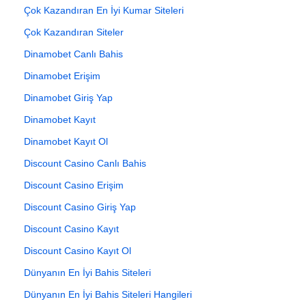
Çok Kazandıran En İyi Kumar Siteleri
Çok Kazandıran Siteler
Dinamobet Canlı Bahis
Dinamobet Erişim
Dinamobet Giriş Yap
Dinamobet Kayıt
Dinamobet Kayıt Ol
Discount Casino Canlı Bahis
Discount Casino Erişim
Discount Casino Giriş Yap
Discount Casino Kayıt
Discount Casino Kayıt Ol
Dünyanın En İyi Bahis Siteleri
Dünyanın En İyi Bahis Siteleri Hangileri