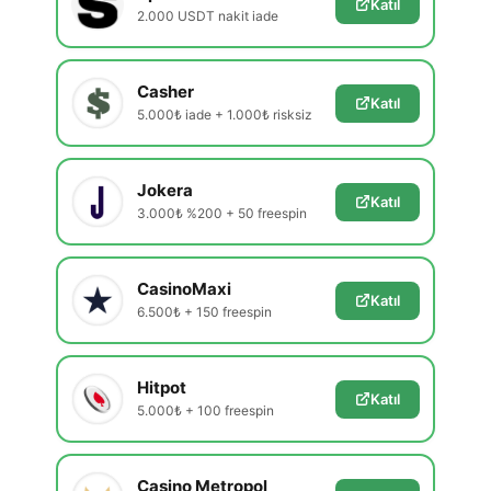
Katıl
2.000 USDT nakit iade
Casher
Katıl
5.000₺ iade + 1.000₺ risksiz
Jokera
Katıl
3.000₺ %200 + 50 freespin
CasinoMaxi
Katıl
6.500₺ + 150 freespin
Hitpot
Katıl
5.000₺ + 100 freespin
Casino Metropol