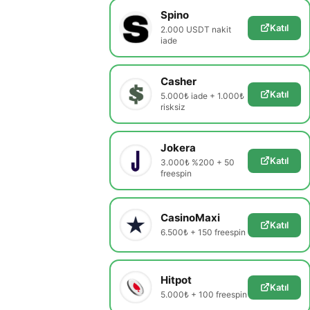
Spino
Katıl
2.000 USDT nakit
iade
Casher
Katıl
5.000₺ iade + 1.000₺
risksiz
Jokera
Katıl
3.000₺ %200 + 50
freespin
CasinoMaxi
Katıl
6.500₺ + 150 freespin
Hitpot
Katıl
5.000₺ + 100 freespin