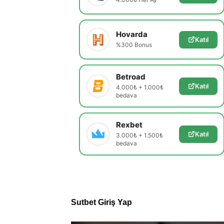
Hovarda
Katıl
%300 Bonus
Betroad
Katıl
4.000₺ + 1.000₺
bedava
Rexbet
Katıl
3.000₺ + 1.500₺
bedava
Sutbet Giriş Yap