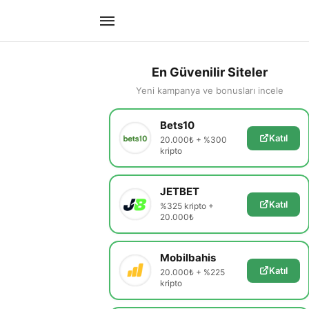
En Güvenilir Siteler
Yeni kampanya ve bonusları incele
Bets10
Katıl
20.000₺ + %300
kripto
JETBET
Katıl
%325 kripto +
20.000₺
Mobilbahis
Katıl
20.000₺ + %225
kripto