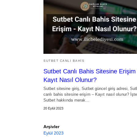
SUTBET CANLI BAHIS
Sutbet Canlı Bahis Sitesine Erişim
Kayıt Nasıl Olunur?
Sutbet sitesine giriş, Sutbet güncel giriş adresi, Sut
canlı bahis sitesine erişim – Kayıt nasıl olunur? İşt
Sutbet hakkında merak…
20 Eylül 2023
Arşivler
Eylül 2023