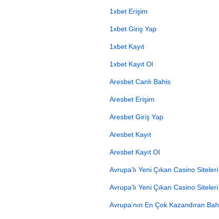
1xbet Erişim
1xbet Giriş Yap
1xbet Kayıt
1xbet Kayıt Ol
Aresbet Canlı Bahis
Aresbet Erişim
Aresbet Giriş Yap
Aresbet Kayıt
Aresbet Kayıt Ol
Avrupa’lı Yeni Çıkan Casino Siteleri
Avrupa’lı Yeni Çıkan Casino Siteler
Avrupa’nın En Çok Kazandıran Bahis