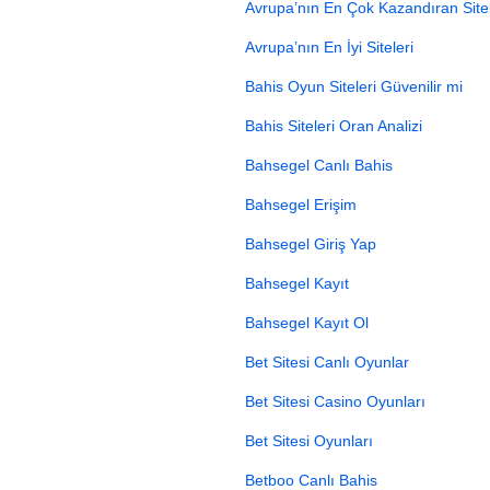
Avrupa’nın En Çok Kazandıran Sitel
Avrupa’nın En İyi Siteleri
Bahis Oyun Siteleri Güvenilir mi
Bahis Siteleri Oran Analizi
Bahsegel Canlı Bahis
Bahsegel Erişim
Bahsegel Giriş Yap
Bahsegel Kayıt
Bahsegel Kayıt Ol
Bet Sitesi Canlı Oyunlar
Bet Sitesi Casino Oyunları
Bet Sitesi Oyunları
Betboo Canlı Bahis