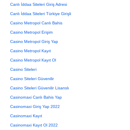
Canlı İddaa Siteleri Giriş Adresi
Canlı İddaa Siteleri Türkiye Girişli
Casino Metropol Canlı Bahis
Casino Metropol Erişim
Casino Metropol Giriş Yap
Casino Metropol Kayıt
Casino Metropol Kayıt Ol
Casino Siteleri
Casino Siteleri Güvenilir
Casino Siteleri Güvenilir Lisanslı
Casinomaxi Canlı Bahis Yap
Casinomaxi Giriş Yap 2022
Casinomaxi Kayıt
Casinomaxi Kayıt Ol 2022