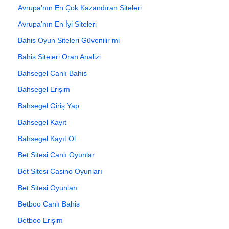
Avrupa’nın En Çok Kazandıran Siteleri
Avrupa’nın En İyi Siteleri
Bahis Oyun Siteleri Güvenilir mi
Bahis Siteleri Oran Analizi
Bahsegel Canlı Bahis
Bahsegel Erişim
Bahsegel Giriş Yap
Bahsegel Kayıt
Bahsegel Kayıt Ol
Bet Sitesi Canlı Oyunlar
Bet Sitesi Casino Oyunları
Bet Sitesi Oyunları
Betboo Canlı Bahis
Betboo Erişim