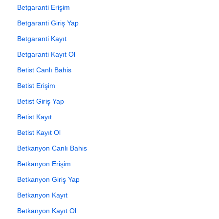
Betgaranti Erişim
Betgaranti Giriş Yap
Betgaranti Kayıt
Betgaranti Kayıt Ol
Betist Canlı Bahis
Betist Erişim
Betist Giriş Yap
Betist Kayıt
Betist Kayıt Ol
Betkanyon Canlı Bahis
Betkanyon Erişim
Betkanyon Giriş Yap
Betkanyon Kayıt
Betkanyon Kayıt Ol