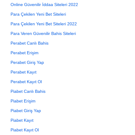
Online Güvenilir İddaa Siteleri 2022
Para Çekilen Yeni Bet Siteleri
Para Çekilen Yeni Bet Siteleri 2022
Para Veren Güvenilir Bahis Siteleri
Perabet Canlı Bahis
Perabet Erişim
Perabet Giriş Yap
Perabet Kayıt
Perabet Kayıt Ol
Piabet Canlı Bahis
Piabet Erişim
Piabet Giriş Yap
Piabet Kayıt
Piabet Kayıt Ol