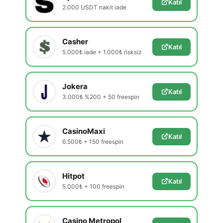
Katıl
2.000 USDT nakit iade
Casher
Katıl
5.000₺ iade + 1.000₺ risksiz
Jokera
Katıl
3.000₺ %200 + 50 freespin
CasinoMaxi
Katıl
6.500₺ + 150 freespin
Hitpot
Katıl
5.000₺ + 100 freespin
Casino Metropol