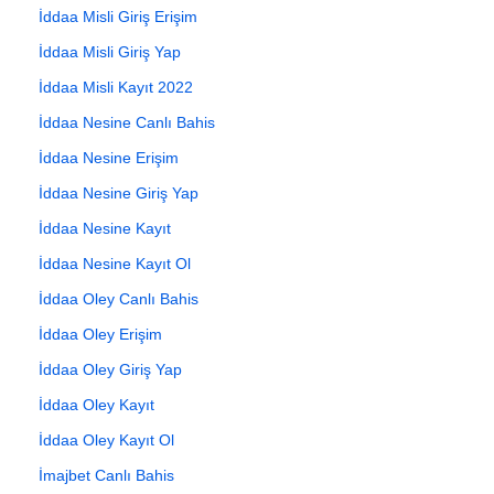
İddaa Misli Giriş Erişim
İddaa Misli Giriş Yap
İddaa Misli Kayıt 2022
İddaa Nesine Canlı Bahis
İddaa Nesine Erişim
İddaa Nesine Giriş Yap
İddaa Nesine Kayıt
İddaa Nesine Kayıt Ol
İddaa Oley Canlı Bahis
İddaa Oley Erişim
İddaa Oley Giriş Yap
İddaa Oley Kayıt
İddaa Oley Kayıt Ol
İmajbet Canlı Bahis