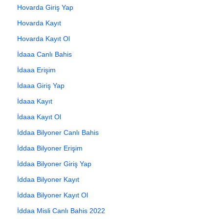
Hovarda Giriş Yap
Hovarda Kayıt
Hovarda Kayıt Ol
İdaaa Canlı Bahis
İdaaa Erişim
İdaaa Giriş Yap
İdaaa Kayıt
İdaaa Kayıt Ol
İddaa Bilyoner Canlı Bahis
İddaa Bilyoner Erişim
İddaa Bilyoner Giriş Yap
İddaa Bilyoner Kayıt
İddaa Bilyoner Kayıt Ol
İddaa Misli Canlı Bahis 2022