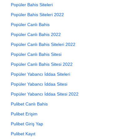
Popüler Bahis Siteleri
Popüler Bahis Siteleri 2022
Popüler Canlı Bahis
Popüler Canlı Bahis 2022
Popüler Canlı Bahis Siteleri 2022
Popüler Canlı Bahis Sitesi
Popüler Canlı Bahis Sitesi 2022
Popüler Yabancı İddaa Siteleri
Popüler Yabancı İddaa Sitesi
Popüler Yabancı İddaa Sitesi 2022
Pulibet Canlı Bahis
Pulibet Erişim
Pulibet Giriş Yap
Pulibet Kayıt