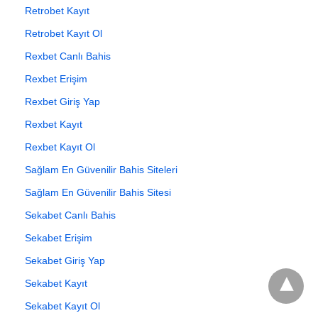
Retrobet Kayıt
Retrobet Kayıt Ol
Rexbet Canlı Bahis
Rexbet Erişim
Rexbet Giriş Yap
Rexbet Kayıt
Rexbet Kayıt Ol
Sağlam En Güvenilir Bahis Siteleri
Sağlam En Güvenilir Bahis Sitesi
Sekabet Canlı Bahis
Sekabet Erişim
Sekabet Giriş Yap
Sekabet Kayıt
Sekabet Kayıt Ol