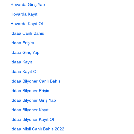
Hovarda Giriş Yap
Hovarda Kayıt
Hovarda Kayıt Ol
İdaaa Canlı Bahis
İdaaa Erişim
İdaaa Giriş Yap
İdaaa Kayıt
İdaaa Kayıt Ol
İddaa Bilyoner Canlı Bahis
İddaa Bilyoner Erişim
İddaa Bilyoner Giriş Yap
İddaa Bilyoner Kayıt
İddaa Bilyoner Kayıt Ol
İddaa Misli Canlı Bahis 2022