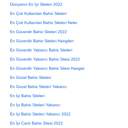
Dünyanın En İyi Siteleri 2022
En Çok Kullanılan Bahis Siteleri
En Çok Kullanılan Bahis Siteleri Neler
En Güvenilir Bahis Siteleri 2022
En Güvenilir Bahis Siteleri Hangileri
En Güvenilir Yabancı Bahis Siteleri
En Güvenilir Yabancı Bahis Sitesi 2022
En Güvenilir Yabancı Bahis Sitesi Hangisi
En Güzel Bahis Siteleri
En Güzel Bahis Siteleri Yabancı
En İyi Bahis Siteleri
En İyi Bahis Siteleri Yabancı
En İyi Bahis Siteleri Yabancı 2022
En İyi Canlı Bahis Sitesi 2022