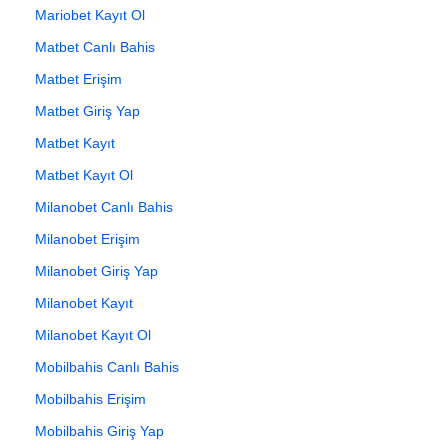
Mariobet Kayıt Ol
Matbet Canlı Bahis
Matbet Erişim
Matbet Giriş Yap
Matbet Kayıt
Matbet Kayıt Ol
Milanobet Canlı Bahis
Milanobet Erişim
Milanobet Giriş Yap
Milanobet Kayıt
Milanobet Kayıt Ol
Mobilbahis Canlı Bahis
Mobilbahis Erişim
Mobilbahis Giriş Yap