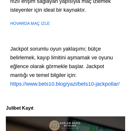
hızlı erişim sağlayan yapısıyla maç izlemek
isteyenler için ideal bir kaynaktır.
HOVARDA MAÇ İZLE
Jackpot sorumlu oyun yaklaşımı; bütçe
belirlemek, kayıp limitini aşmamak ve oyunu
eğlence olarak görmekle başlar. Jackpot
mantığı ve temel bilgiler için:
https://www.bets10.blog/yazi/bets10-jackpotlar/
Julibet Kayıt