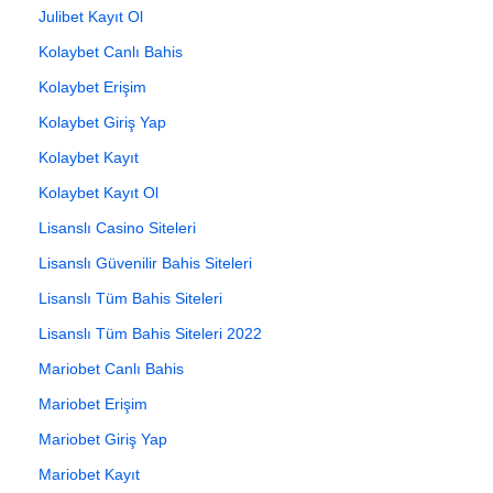
Julibet Kayıt Ol
Kolaybet Canlı Bahis
Kolaybet Erişim
Kolaybet Giriş Yap
Kolaybet Kayıt
Kolaybet Kayıt Ol
Lisanslı Casino Siteleri
Lisanslı Güvenilir Bahis Siteleri
Lisanslı Tüm Bahis Siteleri
Lisanslı Tüm Bahis Siteleri 2022
Mariobet Canlı Bahis
Mariobet Erişim
Mariobet Giriş Yap
Mariobet Kayıt