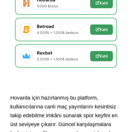
Katıl
%300 Bonus
Betroad
Katıl
4.000₺ + 1.000₺ bedava
Rexbet
Katıl
3.000₺ + 1.500₺ bedava
Hovarda için hazırlanmış bu platform,
kullanıcılarına canlı maç yayınlarını kesintisiz
takip edebilme imkânı sunarak spor keyfini en
üst seviyeye çıkarır. Güncel karşılaşmalara