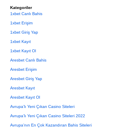
Kategoriler
1xbet Canlı Bahis
1xbet Erişim
1xbet Giriş Yap
1xbet Kayıt
1xbet Kayıt Ol
Aresbet Canlı Bahis
Aresbet Erişim
Aresbet Giriş Yap
Aresbet Kayıt
Aresbet Kayıt Ol
Avrupa’lı Yeni Çıkan Casino Siteleri
Avrupa’lı Yeni Çıkan Casino Siteleri 2022
Avrupa’nın En Çok Kazandıran Bahis Siteleri