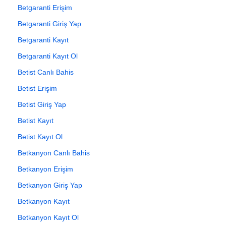
Betgaranti Erişim
Betgaranti Giriş Yap
Betgaranti Kayıt
Betgaranti Kayıt Ol
Betist Canlı Bahis
Betist Erişim
Betist Giriş Yap
Betist Kayıt
Betist Kayıt Ol
Betkanyon Canlı Bahis
Betkanyon Erişim
Betkanyon Giriş Yap
Betkanyon Kayıt
Betkanyon Kayıt Ol