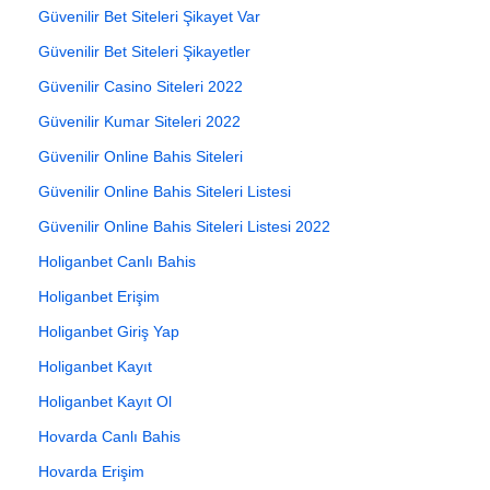
Güvenilir Bet Siteleri Şikayet Var
Güvenilir Bet Siteleri Şikayetler
Güvenilir Casino Siteleri 2022
Güvenilir Kumar Siteleri 2022
Güvenilir Online Bahis Siteleri
Güvenilir Online Bahis Siteleri Listesi
Güvenilir Online Bahis Siteleri Listesi 2022
Holiganbet Canlı Bahis
Holiganbet Erişim
Holiganbet Giriş Yap
Holiganbet Kayıt
Holiganbet Kayıt Ol
Hovarda Canlı Bahis
Hovarda Erişim