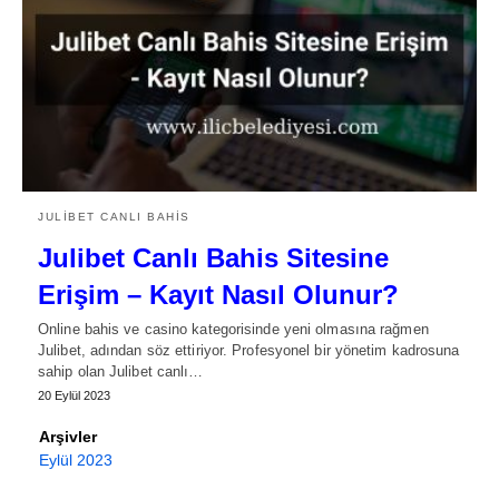
JULIBET CANLI BAHIS
Julibet Canlı Bahis Sitesine
Erişim – Kayıt Nasıl Olunur?
Online bahis ve casino kategorisinde yeni olmasına rağmen
Julibet, adından söz ettiriyor. Profesyonel bir yönetim kadrosuna
sahip olan Julibet canlı…
20 Eylül 2023
Arşivler
Eylül 2023