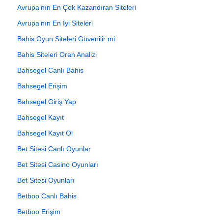
Avrupa’nın En Çok Kazandıran Siteleri
Avrupa’nın En İyi Siteleri
Bahis Oyun Siteleri Güvenilir mi
Bahis Siteleri Oran Analizi
Bahsegel Canlı Bahis
Bahsegel Erişim
Bahsegel Giriş Yap
Bahsegel Kayıt
Bahsegel Kayıt Ol
Bet Sitesi Canlı Oyunlar
Bet Sitesi Casino Oyunları
Bet Sitesi Oyunları
Betboo Canlı Bahis
Betboo Erişim