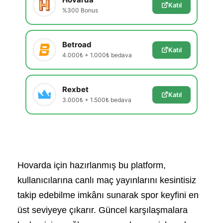
Katıl
%300 Bonus
Betroad
Katıl
4.000₺ + 1.000₺ bedava
Rexbet
Katıl
3.000₺ + 1.500₺ bedava
Hovarda için hazırlanmış bu platform,
kullanıcılarına canlı maç yayınlarını kesintisiz
takip edebilme imkânı sunarak spor keyfini en
üst seviyeye çıkarır. Güncel karşılaşmalara