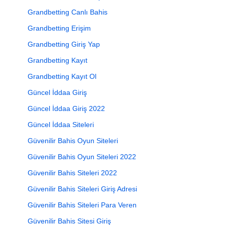
Grandbetting Canlı Bahis
Grandbetting Erişim
Grandbetting Giriş Yap
Grandbetting Kayıt
Grandbetting Kayıt Ol
Güncel İddaa Giriş
Güncel İddaa Giriş 2022
Güncel İddaa Siteleri
Güvenilir Bahis Oyun Siteleri
Güvenilir Bahis Oyun Siteleri 2022
Güvenilir Bahis Siteleri 2022
Güvenilir Bahis Siteleri Giriş Adresi
Güvenilir Bahis Siteleri Para Veren
Güvenilir Bahis Sitesi Giriş