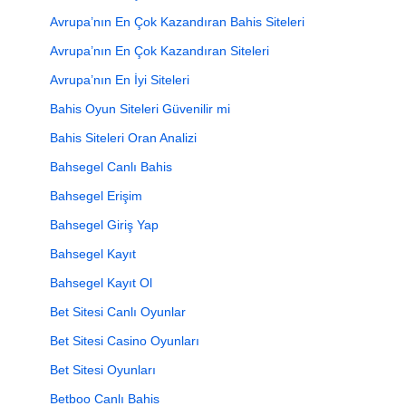
Avrupa’nın En Çok Kazandıran Bahis Siteleri
Avrupa’nın En Çok Kazandıran Siteleri
Avrupa’nın En İyi Siteleri
Bahis Oyun Siteleri Güvenilir mi
Bahis Siteleri Oran Analizi
Bahsegel Canlı Bahis
Bahsegel Erişim
Bahsegel Giriş Yap
Bahsegel Kayıt
Bahsegel Kayıt Ol
Bet Sitesi Canlı Oyunlar
Bet Sitesi Casino Oyunları
Bet Sitesi Oyunları
Betboo Canlı Bahis