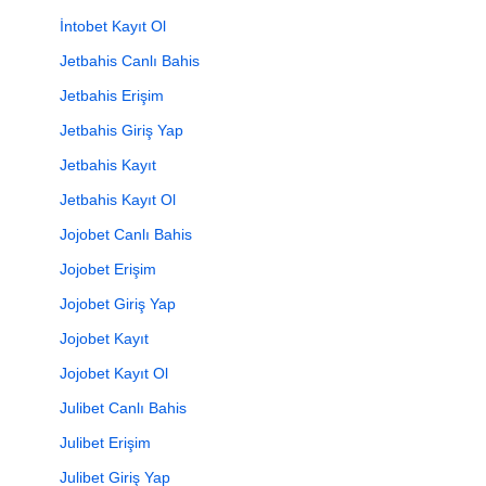
İntobet Kayıt Ol
Jetbahis Canlı Bahis
Jetbahis Erişim
Jetbahis Giriş Yap
Jetbahis Kayıt
Jetbahis Kayıt Ol
Jojobet Canlı Bahis
Jojobet Erişim
Jojobet Giriş Yap
Jojobet Kayıt
Jojobet Kayıt Ol
Julibet Canlı Bahis
Julibet Erişim
Julibet Giriş Yap