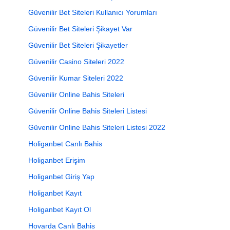
Güvenilir Bet Siteleri Kullanıcı Yorumları
Güvenilir Bet Siteleri Şikayet Var
Güvenilir Bet Siteleri Şikayetler
Güvenilir Casino Siteleri 2022
Güvenilir Kumar Siteleri 2022
Güvenilir Online Bahis Siteleri
Güvenilir Online Bahis Siteleri Listesi
Güvenilir Online Bahis Siteleri Listesi 2022
Holiganbet Canlı Bahis
Holiganbet Erişim
Holiganbet Giriş Yap
Holiganbet Kayıt
Holiganbet Kayıt Ol
Hovarda Canlı Bahis