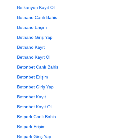
Betkanyon Kayıt Ol
Betnano Canlı Bahis
Betnano Erişim
Betnano Giriş Yap
Betnano Kayıt
Betnano Kayıt Ol
Betonbet Canlı Bahis
Betonbet Erişim
Betonbet Giriş Yap
Betonbet Kayıt
Betonbet Kayıt Ol
Betpark Canlı Bahis
Betpark Erişim
Betpark Giriş Yap