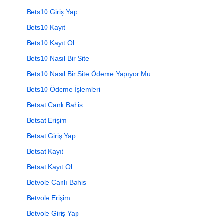
Bets10 Giriş Yap
Bets10 Kayıt
Bets10 Kayıt Ol
Bets10 Nasıl Bir Site
Bets10 Nasıl Bir Site Ödeme Yapıyor Mu
Bets10 Ödeme İşlemleri
Betsat Canlı Bahis
Betsat Erişim
Betsat Giriş Yap
Betsat Kayıt
Betsat Kayıt Ol
Betvole Canlı Bahis
Betvole Erişim
Betvole Giriş Yap