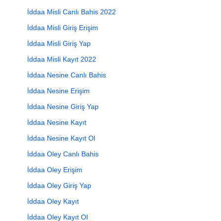
İddaa Misli Canlı Bahis 2022
İddaa Misli Giriş Erişim
İddaa Misli Giriş Yap
İddaa Misli Kayıt 2022
İddaa Nesine Canlı Bahis
İddaa Nesine Erişim
İddaa Nesine Giriş Yap
İddaa Nesine Kayıt
İddaa Nesine Kayıt Ol
İddaa Oley Canlı Bahis
İddaa Oley Erişim
İddaa Oley Giriş Yap
İddaa Oley Kayıt
İddaa Oley Kayıt Ol