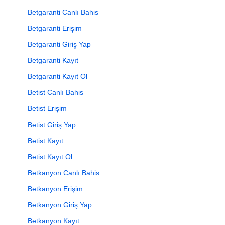
Betgaranti Canlı Bahis
Betgaranti Erişim
Betgaranti Giriş Yap
Betgaranti Kayıt
Betgaranti Kayıt Ol
Betist Canlı Bahis
Betist Erişim
Betist Giriş Yap
Betist Kayıt
Betist Kayıt Ol
Betkanyon Canlı Bahis
Betkanyon Erişim
Betkanyon Giriş Yap
Betkanyon Kayıt