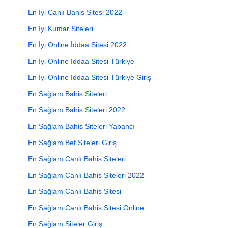
En İyi Canlı Bahis Sitesi 2022
En İyi Kumar Siteleri
En İyi Online İddaa Sitesi 2022
En İyi Online İddaa Sitesi Türkiye
En İyi Online İddaa Sitesi Türkiye Giriş
En Sağlam Bahis Siteleri
En Sağlam Bahis Siteleri 2022
En Sağlam Bahis Siteleri Yabancı
En Sağlam Bet Siteleri Giriş
En Sağlam Canlı Bahis Siteleri
En Sağlam Canlı Bahis Siteleri 2022
En Sağlam Canlı Bahis Sitesi
En Sağlam Canlı Bahis Sitesi Online
En Sağlam Siteler Giriş