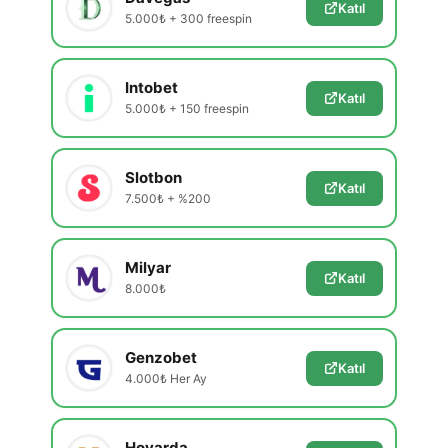
Katıl
5.000₺ + 300 freespin
Intobet
Katıl
5.000₺ + 150 freespin
Slotbon
Katıl
7.500₺ + %200
Milyar
Katıl
8.000₺
Genzobet
Katıl
4.000₺ Her Ay
Hovarda