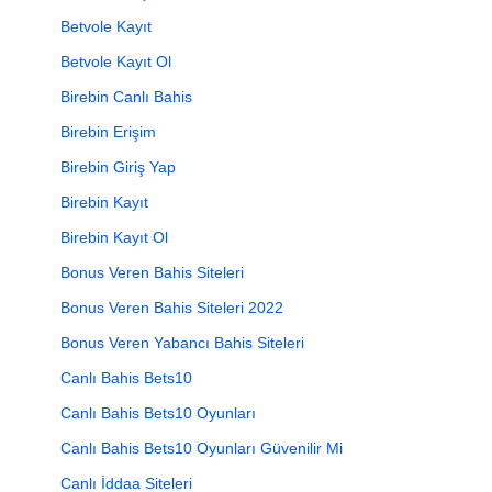
Betvole Kayıt
Betvole Kayıt Ol
Birebin Canlı Bahis
Birebin Erişim
Birebin Giriş Yap
Birebin Kayıt
Birebin Kayıt Ol
Bonus Veren Bahis Siteleri
Bonus Veren Bahis Siteleri 2022
Bonus Veren Yabancı Bahis Siteleri
Canlı Bahis Bets10
Canlı Bahis Bets10 Oyunları
Canlı Bahis Bets10 Oyunları Güvenilir Mi
Canlı İddaa Siteleri