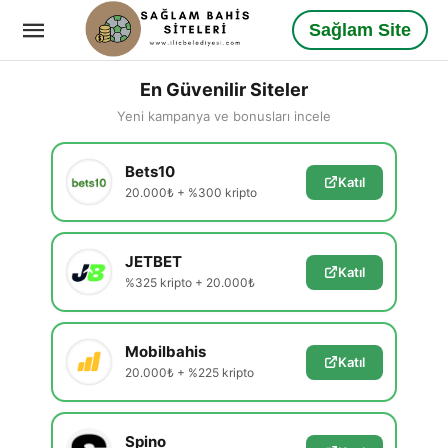
Sağlam Site
En Güvenilir Siteler
Yeni kampanya ve bonusları incele
Bets10
Katıl
20.000₺ + %300 kripto
JETBET
Katıl
%325 kripto + 20.000₺
Mobilbahis
Katıl
20.000₺ + %225 kripto
Spino