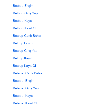
Betboo Erişim
Betboo Giriş Yap
Betboo Kayıt
Betboo Kayıt Ol
Betcup Canlı Bahis
Betcup Erişim
Betcup Giriş Yap
Betcup Kayıt
Betcup Kayıt Ol
Betebet Canlı Bahis
Betebet Erişim
Betebet Giriş Yap
Betebet Kayıt
Betebet Kayıt Ol