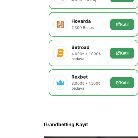
Hovarda
Katıl
%300 Bonus
Betroad
Katıl
4.000₺ + 1.000₺
bedava
Rexbet
Katıl
3.000₺ + 1.500₺
bedava
Grandbetting Kayıt