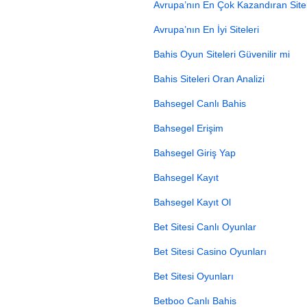
Avrupa’nın En Çok Kazandıran Sitel
Avrupa’nın En İyi Siteleri
Bahis Oyun Siteleri Güvenilir mi
Bahis Siteleri Oran Analizi
Bahsegel Canlı Bahis
Bahsegel Erişim
Bahsegel Giriş Yap
Bahsegel Kayıt
Bahsegel Kayıt Ol
Bet Sitesi Canlı Oyunlar
Bet Sitesi Casino Oyunları
Bet Sitesi Oyunları
Betboo Canlı Bahis