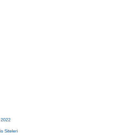
i 2022
 Siteleri