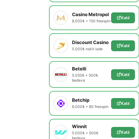
Casino Metropol
Katıl
8.000₺ + 150 freespin
Discount Casino
Katıl
5.000₺ nakit iade
Betelli
Katıl
5.050₺ + 500₺
bedava
Betchip
Katıl
6.000₺ + 80 freespin
Winnit
Katıl
5.000₺ + 500₺
bedava