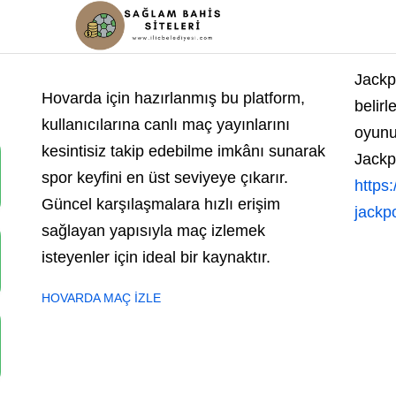
Jackp
Hovarda için hazırlanmış bu platform,
belir
kullanıcılarına canlı maç yayınlarını
oyunu
kesintisiz takip edebilme imkânı sunarak
Jackpo
spor keyfini en üst seviyeye çıkarır.
https
Güncel karşılaşmalara hızlı erişim
jackpo
sağlayan yapısıyla maç izlemek
isteyenler için ideal bir kaynaktır.
HOVARDA MAÇ İZLE