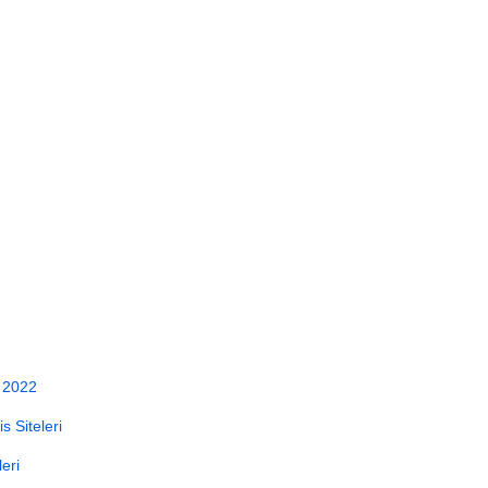
i 2022
 Siteleri
eri