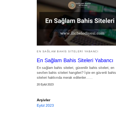
EN SAĞLAM BAHIS SITELERI YABANCI
En Sağlam Bahis Siteleri Yabancı
En sağlam bahis siteleri, güvenilir bahis siteleri, en
sevilen bahis siteleri hangileri? İşte en güvenli bahi
siteleri hakkında merak edilenler……
20 Eylül 2023
Arşivler
Eylül 2023