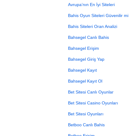
Avrupa’nın En İyi Siteleri
Bahis Oyun Siteleri Güvenilir mi
Bahis Siteleri Oran Analizi
Bahsegel Canlı Bahis
Bahsegel Erişim
Bahsegel Giriş Yap
Bahsegel Kayıt
Bahsegel Kayıt Ol
Bet Sitesi Canlı Oyunlar
Bet Sitesi Casino Oyunları
Bet Sitesi Oyunları
Betboo Canlı Bahis
Betboo Erişim