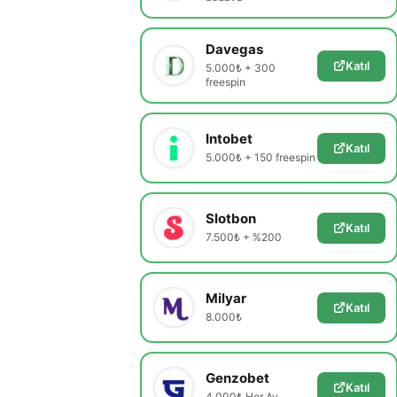
Davegas
Katıl
5.000₺ + 300
freespin
Intobet
Katıl
5.000₺ + 150 freespin
Slotbon
Katıl
7.500₺ + %200
Milyar
Katıl
8.000₺
Genzobet
Katıl
4.000₺ Her Ay