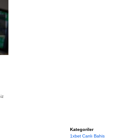
niz
Kategoriler
1xbet Canlı Bahis