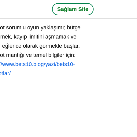
Sağlam Site
ot sorumlu oyun yaklaşımı; bütçe
lemek, kayıp limitini aşmamak ve
 eğlence olarak görmekle başlar.
t mantığı ve temel bilgiler için:
://www.bets10.blog/yazi/bets10-
tlar/