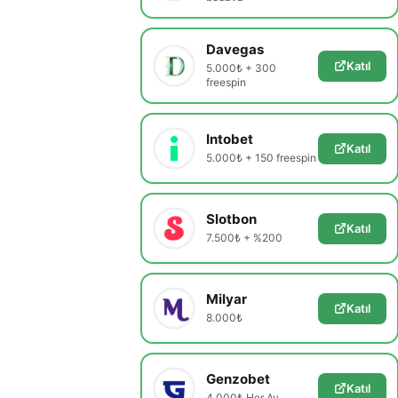
Davegas
Katıl
5.000₺ + 300
freespin
Intobet
Katıl
5.000₺ + 150 freespin
Slotbon
Katıl
7.500₺ + %200
Milyar
Katıl
8.000₺
Genzobet
Katıl
4.000₺ Her Ay