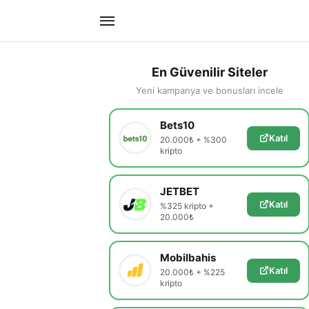
En Güvenilir Siteler
Yeni kampanya ve bonusları incele
Bets10
Katıl
20.000₺ + %300
kripto
JETBET
Katıl
%325 kripto +
20.000₺
Mobilbahis
Katıl
20.000₺ + %225
kripto