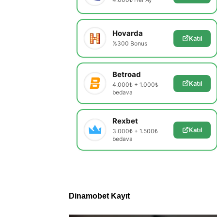
Hovarda
Katıl
%300 Bonus
Betroad
Katıl
4.000₺ + 1.000₺
bedava
Rexbet
Katıl
3.000₺ + 1.500₺
bedava
Dinamobet Kayıt