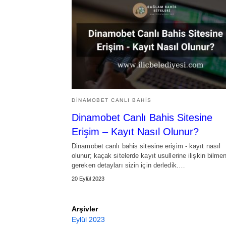
DINAMOBET CANLI BAHIS
Dinamobet Canlı Bahis Sitesine
Erişim – Kayıt Nasıl Olunur?
Dinamobet canlı bahis sitesine erişim - kayıt nasıl
olunur; kaçak sitelerde kayıt usullerine ilişkin bilme
gereken detayları sizin için derledik.…
20 Eylül 2023
Arşivler
Eylül 2023