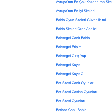
Avrupa’nın En Çok Kazandıran Sitel
Avrupa’nın En İyi Siteleri
Bahis Oyun Siteleri Güvenilir mi
Bahis Siteleri Oran Analizi
Bahsegel Canlı Bahis
Bahsegel Erişim
Bahsegel Giriş Yap
Bahsegel Kayıt
Bahsegel Kayıt Ol
Bet Sitesi Canlı Oyunlar
Bet Sitesi Casino Oyunları
Bet Sitesi Oyunları
Betboo Canlı Bahis