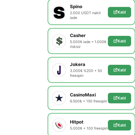
Spino
Katıl
2.000 USDT nakit
iade
Casher
Katıl
5.000₺ iade + 1.000₺
risksiz
Jokera
Katıl
3.000₺ %200 + 50
freespin
CasinoMaxi
Katıl
6.500₺ + 150 freespin
Hitpot
Katıl
5.000₺ + 100 freespin