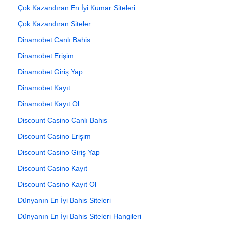
Çok Kazandıran En İyi Kumar Siteleri
Çok Kazandıran Siteler
Dinamobet Canlı Bahis
Dinamobet Erişim
Dinamobet Giriş Yap
Dinamobet Kayıt
Dinamobet Kayıt Ol
Discount Casino Canlı Bahis
Discount Casino Erişim
Discount Casino Giriş Yap
Discount Casino Kayıt
Discount Casino Kayıt Ol
Dünyanın En İyi Bahis Siteleri
Dünyanın En İyi Bahis Siteleri Hangileri