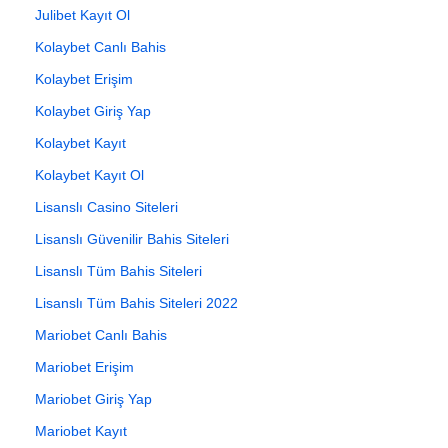
Julibet Kayıt Ol
Kolaybet Canlı Bahis
Kolaybet Erişim
Kolaybet Giriş Yap
Kolaybet Kayıt
Kolaybet Kayıt Ol
Lisanslı Casino Siteleri
Lisanslı Güvenilir Bahis Siteleri
Lisanslı Tüm Bahis Siteleri
Lisanslı Tüm Bahis Siteleri 2022
Mariobet Canlı Bahis
Mariobet Erişim
Mariobet Giriş Yap
Mariobet Kayıt