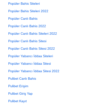
Popüler Bahis Siteleri
Popüler Bahis Siteleri 2022
Popüler Canlı Bahis
Popüler Canlı Bahis 2022
Popüler Canlı Bahis Siteleri 2022
Popüler Canlı Bahis Sitesi
Popüler Canlı Bahis Sitesi 2022
Popüler Yabancı İddaa Siteleri
Popüler Yabancı İddaa Sitesi
Popüler Yabancı İddaa Sitesi 2022
Pulibet Canlı Bahis
Pulibet Erişim
Pulibet Giriş Yap
Pulibet Kayıt