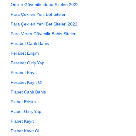
Online Güvenilir İddaa Siteleri 2022
Para Çekilen Yeni Bet Siteleri
Para Çekilen Yeni Bet Siteleri 2022
Para Veren Güvenilir Bahis Siteleri
Perabet Canlı Bahis
Perabet Erişim
Perabet Giriş Yap
Perabet Kayıt
Perabet Kayıt Ol
Piabet Canlı Bahis
Piabet Erişim
Piabet Giriş Yap
Piabet Kayıt
Piabet Kayıt Ol