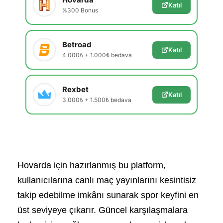
Katıl
%300 Bonus
Betroad
Katıl
4.000₺ + 1.000₺ bedava
Rexbet
Katıl
3.000₺ + 1.500₺ bedava
Hovarda için hazırlanmış bu platform,
kullanıcılarına canlı maç yayınlarını kesintisiz
takip edebilme imkânı sunarak spor keyfini en
üst seviyeye çıkarır. Güncel karşılaşmalara