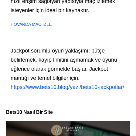
hızlı erişim sağlayan yapısıyla maç izlemek
isteyenler için ideal bir kaynaktır.
HOVARDA MAÇ İZLE
Jackpot sorumlu oyun yaklaşımı; bütçe
belirlemek, kayıp limitini aşmamak ve oyunu
eğlence olarak görmekle başlar. Jackpot
mantığı ve temel bilgiler için:
https://www.bets10.blog/yazi/bets10-jackpotlar/
Bets10 Nasıl Bir Site