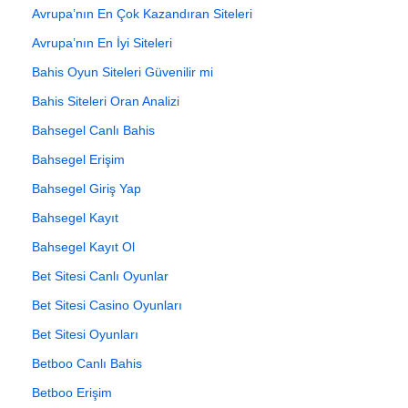
Avrupa’nın En Çok Kazandıran Siteleri
Avrupa’nın En İyi Siteleri
Bahis Oyun Siteleri Güvenilir mi
Bahis Siteleri Oran Analizi
Bahsegel Canlı Bahis
Bahsegel Erişim
Bahsegel Giriş Yap
Bahsegel Kayıt
Bahsegel Kayıt Ol
Bet Sitesi Canlı Oyunlar
Bet Sitesi Casino Oyunları
Bet Sitesi Oyunları
Betboo Canlı Bahis
Betboo Erişim