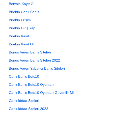
Betvole Kayıt Ol
Birebin Canlı Bahis
Birebin Erişim
Birebin Giriş Yap
Birebin Kayıt
Birebin Kayıt Ol
Bonus Veren Bahis Siteleri
Bonus Veren Bahis Siteleri 2022
Bonus Veren Yabancı Bahis Siteleri
Canlı Bahis Bets10
Canlı Bahis Bets10 Oyunları
Canlı Bahis Bets10 Oyunları Güvenilir Mi
Canlı İddaa Siteleri
Canlı İddaa Siteleri 2022