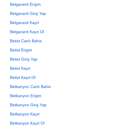
Betgaranti Erişim
Betgaranti Giriş Yap
Betgaranti Kayıt
Betgaranti Kayıt Ol
Betist Canlı Bahis
Betist Erişim
Betist Giriş Yap
Betist Kayıt
Betist Kayıt Ol
Betkanyon Canlı Bahis
Betkanyon Erişim
Betkanyon Giriş Yap
Betkanyon Kayıt
Betkanyon Kayıt Ol