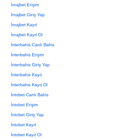
İmajbet Erişim
İmajbet Giriş Yap
İmajbet Kayıt
İmajbet Kayıt Ol
İnterbahis Canlı Bahis
İnterbahis Erişim
İnterbahis Giriş Yap
İnterbahis Kayıt
İnterbahis Kayıt Ol
İntobet Canlı Bahis
İntobet Erişim
İntobet Giriş Yap
İntobet Kayıt
İntobet Kayıt Ol