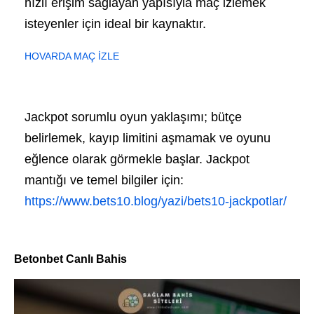
hızlı erişim sağlayan yapısıyla maç izlemek
isteyenler için ideal bir kaynaktır.
HOVARDA MAÇ İZLE
Jackpot sorumlu oyun yaklaşımı; bütçe
belirlemek, kayıp limitini aşmamak ve oyunu
eğlence olarak görmekle başlar. Jackpot
mantığı ve temel bilgiler için:
https://www.bets10.blog/yazi/bets10-jackpotlar/
Betonbet Canlı Bahis