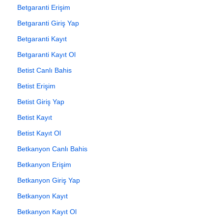
Betgaranti Erişim
Betgaranti Giriş Yap
Betgaranti Kayıt
Betgaranti Kayıt Ol
Betist Canlı Bahis
Betist Erişim
Betist Giriş Yap
Betist Kayıt
Betist Kayıt Ol
Betkanyon Canlı Bahis
Betkanyon Erişim
Betkanyon Giriş Yap
Betkanyon Kayıt
Betkanyon Kayıt Ol