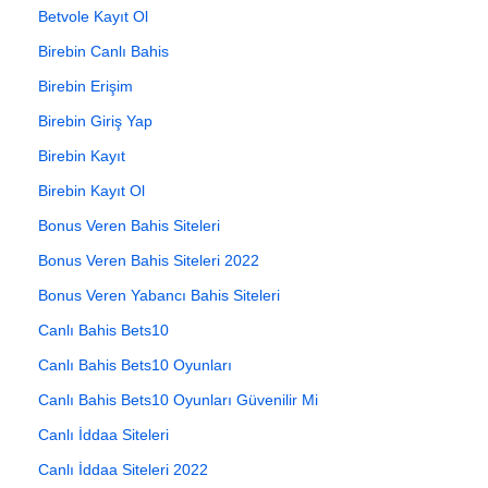
Betvole Kayıt Ol
Birebin Canlı Bahis
Birebin Erişim
Birebin Giriş Yap
Birebin Kayıt
Birebin Kayıt Ol
Bonus Veren Bahis Siteleri
Bonus Veren Bahis Siteleri 2022
Bonus Veren Yabancı Bahis Siteleri
Canlı Bahis Bets10
Canlı Bahis Bets10 Oyunları
Canlı Bahis Bets10 Oyunları Güvenilir Mi
Canlı İddaa Siteleri
Canlı İddaa Siteleri 2022