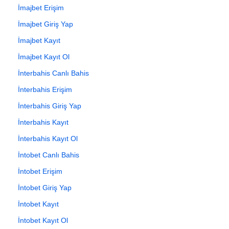
İmajbet Erişim
İmajbet Giriş Yap
İmajbet Kayıt
İmajbet Kayıt Ol
İnterbahis Canlı Bahis
İnterbahis Erişim
İnterbahis Giriş Yap
İnterbahis Kayıt
İnterbahis Kayıt Ol
İntobet Canlı Bahis
İntobet Erişim
İntobet Giriş Yap
İntobet Kayıt
İntobet Kayıt Ol