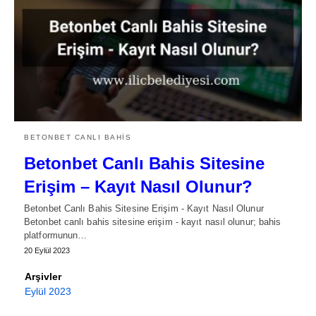
BETONBET CANLI BAHIS
Betonbet Canlı Bahis Sitesine
Erişim – Kayıt Nasıl Olunur?
Betonbet Canlı Bahis Sitesine Erişim - Kayıt Nasıl Olunur
Betonbet canlı bahis sitesine erişim - kayıt nasıl olunur; bahis
platformunun…
20 Eylül 2023
Arşivler
Eylül 2023