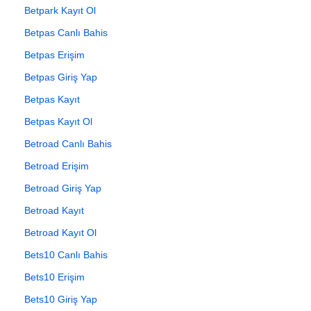
Betpark Kayıt Ol
Betpas Canlı Bahis
Betpas Erişim
Betpas Giriş Yap
Betpas Kayıt
Betpas Kayıt Ol
Betroad Canlı Bahis
Betroad Erişim
Betroad Giriş Yap
Betroad Kayıt
Betroad Kayıt Ol
Bets10 Canlı Bahis
Bets10 Erişim
Bets10 Giriş Yap