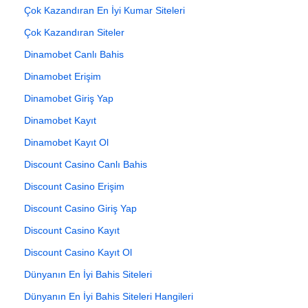
Çok Kazandıran En İyi Kumar Siteleri
Çok Kazandıran Siteler
Dinamobet Canlı Bahis
Dinamobet Erişim
Dinamobet Giriş Yap
Dinamobet Kayıt
Dinamobet Kayıt Ol
Discount Casino Canlı Bahis
Discount Casino Erişim
Discount Casino Giriş Yap
Discount Casino Kayıt
Discount Casino Kayıt Ol
Dünyanın En İyi Bahis Siteleri
Dünyanın En İyi Bahis Siteleri Hangileri