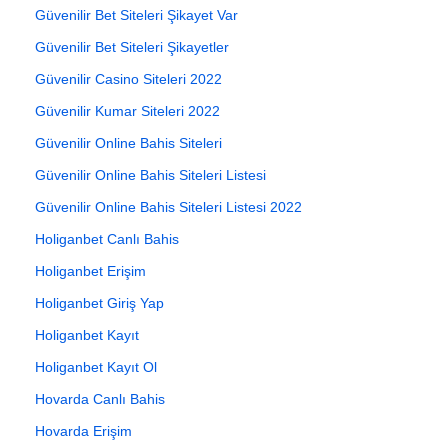
Güvenilir Bet Siteleri Şikayet Var
Güvenilir Bet Siteleri Şikayetler
Güvenilir Casino Siteleri 2022
Güvenilir Kumar Siteleri 2022
Güvenilir Online Bahis Siteleri
Güvenilir Online Bahis Siteleri Listesi
Güvenilir Online Bahis Siteleri Listesi 2022
Holiganbet Canlı Bahis
Holiganbet Erişim
Holiganbet Giriş Yap
Holiganbet Kayıt
Holiganbet Kayıt Ol
Hovarda Canlı Bahis
Hovarda Erişim