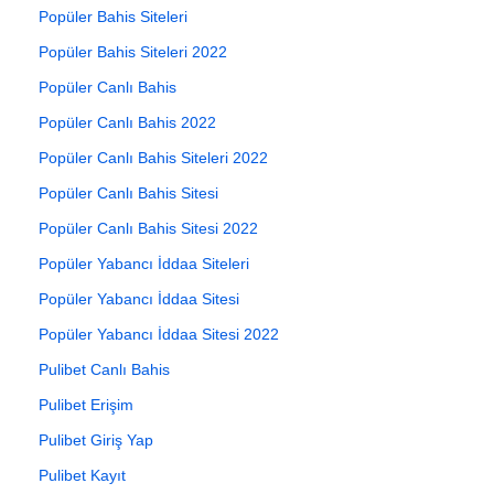
Popüler Bahis Siteleri
Popüler Bahis Siteleri 2022
Popüler Canlı Bahis
Popüler Canlı Bahis 2022
Popüler Canlı Bahis Siteleri 2022
Popüler Canlı Bahis Sitesi
Popüler Canlı Bahis Sitesi 2022
Popüler Yabancı İddaa Siteleri
Popüler Yabancı İddaa Sitesi
Popüler Yabancı İddaa Sitesi 2022
Pulibet Canlı Bahis
Pulibet Erişim
Pulibet Giriş Yap
Pulibet Kayıt