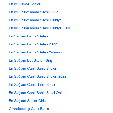
En İyi Kumar Siteleri
En İyi Online İddaa Sitesi 2022
En İyi Online İddaa Sitesi Türkiye
En İyi Online İddaa Sitesi Türkiye Giriş
En Sağlam Bahis Siteleri
En Sağlam Bahis Siteleri 2022
En Sağlam Bahis Siteleri Yabancı
En Sağlam Bet Siteleri Giriş
En Sağlam Canlı Bahis Siteleri
En Sağlam Canlı Bahis Siteleri 2022
En Sağlam Canlı Bahis Sitesi
En Sağlam Canlı Bahis Sitesi Online
En Sağlam Siteler Giriş
Grandbetting Canlı Bahis