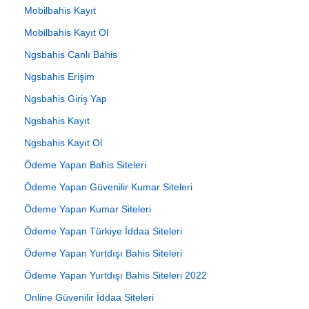
Mobilbahis Kayıt
Mobilbahis Kayıt Ol
Ngsbahis Canlı Bahis
Ngsbahis Erişim
Ngsbahis Giriş Yap
Ngsbahis Kayıt
Ngsbahis Kayıt Ol
Ödeme Yapan Bahis Siteleri
Ödeme Yapan Güvenilir Kumar Siteleri
Ödeme Yapan Kumar Siteleri
Ödeme Yapan Türkiye İddaa Siteleri
Ödeme Yapan Yurtdışı Bahis Siteleri
Ödeme Yapan Yurtdışı Bahis Siteleri 2022
Online Güvenilir İddaa Siteleri