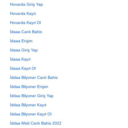
Hovarda Giriş Yap
Hovarda Kayıt
Hovarda Kayıt Ol
İdaaa Canlı Bahis
İdaaa Erişim
İdaaa Giriş Yap
İdaaa Kayıt
İdaaa Kayıt Ol
İddaa Bilyoner Canlı Bahis
İddaa Bilyoner Erişim
İddaa Bilyoner Giriş Yap
İddaa Bilyoner Kayıt
İddaa Bilyoner Kayıt Ol
İddaa Misli Canlı Bahis 2022