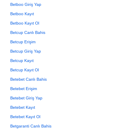
Betboo Giriş Yap
Betboo Kayıt
Betboo Kayıt Ol
Betcup Canlı Bahis
Betcup Erişim
Betcup Giriş Yap
Betcup Kayıt
Betcup Kayıt Ol
Betebet Canlı Bahis
Betebet Erişim
Betebet Giriş Yap
Betebet Kayıt
Betebet Kayıt Ol
Betgaranti Canlı Bahis