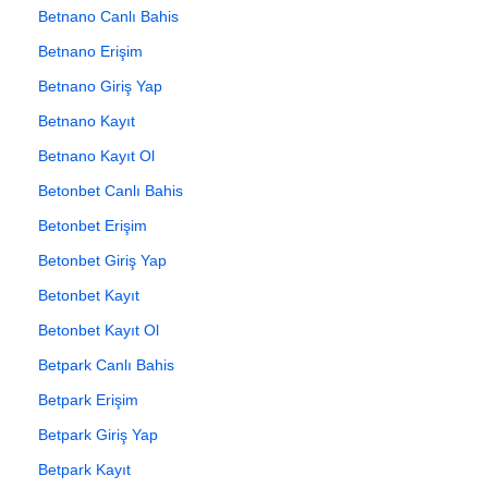
Betnano Canlı Bahis
Betnano Erişim
Betnano Giriş Yap
Betnano Kayıt
Betnano Kayıt Ol
Betonbet Canlı Bahis
Betonbet Erişim
Betonbet Giriş Yap
Betonbet Kayıt
Betonbet Kayıt Ol
Betpark Canlı Bahis
Betpark Erişim
Betpark Giriş Yap
Betpark Kayıt