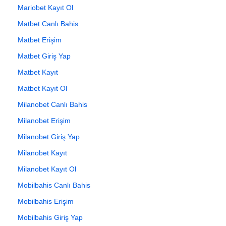
Mariobet Kayıt Ol
Matbet Canlı Bahis
Matbet Erişim
Matbet Giriş Yap
Matbet Kayıt
Matbet Kayıt Ol
Milanobet Canlı Bahis
Milanobet Erişim
Milanobet Giriş Yap
Milanobet Kayıt
Milanobet Kayıt Ol
Mobilbahis Canlı Bahis
Mobilbahis Erişim
Mobilbahis Giriş Yap