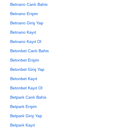
Betnano Canlı Bahis
Betnano Erişim
Betnano Giriş Yap
Betnano Kayıt
Betnano Kayıt Ol
Betonbet Canlı Bahis
Betonbet Erişim
Betonbet Giriş Yap
Betonbet Kayıt
Betonbet Kayıt Ol
Betpark Canlı Bahis
Betpark Erişim
Betpark Giriş Yap
Betpark Kayıt