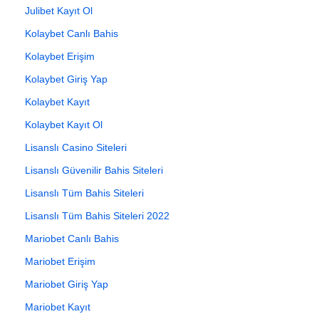
Julibet Kayıt Ol
Kolaybet Canlı Bahis
Kolaybet Erişim
Kolaybet Giriş Yap
Kolaybet Kayıt
Kolaybet Kayıt Ol
Lisanslı Casino Siteleri
Lisanslı Güvenilir Bahis Siteleri
Lisanslı Tüm Bahis Siteleri
Lisanslı Tüm Bahis Siteleri 2022
Mariobet Canlı Bahis
Mariobet Erişim
Mariobet Giriş Yap
Mariobet Kayıt