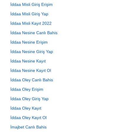
İddaa Misli Giriş Erişim
İddaa Misli Giriş Yap
İddaa Misli Kayıt 2022
İddaa Nesine Canlı Bahis
İddaa Nesine Erişim
İddaa Nesine Giriş Yap
İddaa Nesine Kayıt
İddaa Nesine Kayıt Ol
İddaa Oley Canlı Bahis
İddaa Oley Erişim
İddaa Oley Giriş Yap
İddaa Oley Kayıt
İddaa Oley Kayıt Ol
İmajbet Canlı Bahis