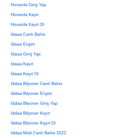
Hovarda Giriş Yap
Hovarda Kayıt
Hovarda Kayıt Ol
İdaaa Canlı Bahis
İdaaa Erişim
İdaaa Giriş Yap
İdaaa Kayıt
İdaaa Kayıt Ol
İddaa Bilyoner Canlı Bahis
İddaa Bilyoner Erişim
İddaa Bilyoner Giriş Yap
İddaa Bilyoner Kayıt
İddaa Bilyoner Kayıt Ol
İddaa Misli Canlı Bahis 2022