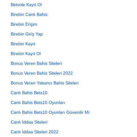
Betvole Kayıt Ol
Birebin Canlı Bahis
Birebin Erişim
Birebin Giriş Yap
Birebin Kayıt
Birebin Kayıt Ol
Bonus Veren Bahis Siteleri
Bonus Veren Bahis Siteleri 2022
Bonus Veren Yabancı Bahis Siteleri
Canlı Bahis Bets10
Canlı Bahis Bets10 Oyunları
Canlı Bahis Bets10 Oyunları Güvenilir Mi
Canlı İddaa Siteleri
Canlı İddaa Siteleri 2022