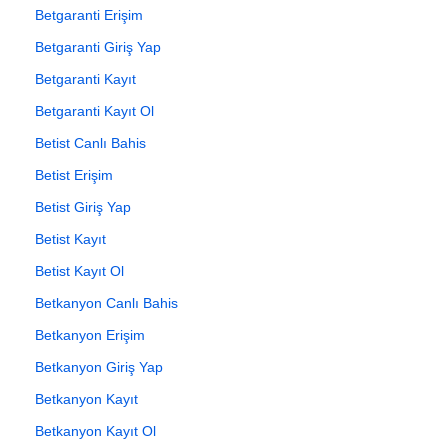
Betgaranti Erişim
Betgaranti Giriş Yap
Betgaranti Kayıt
Betgaranti Kayıt Ol
Betist Canlı Bahis
Betist Erişim
Betist Giriş Yap
Betist Kayıt
Betist Kayıt Ol
Betkanyon Canlı Bahis
Betkanyon Erişim
Betkanyon Giriş Yap
Betkanyon Kayıt
Betkanyon Kayıt Ol