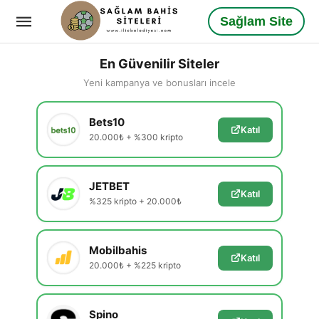
Sağlam Site
En Güvenilir Siteler
Yeni kampanya ve bonusları incele
Bets10
Katıl
20.000₺ + %300 kripto
JETBET
Katıl
%325 kripto + 20.000₺
Mobilbahis
Katıl
20.000₺ + %225 kripto
Spino