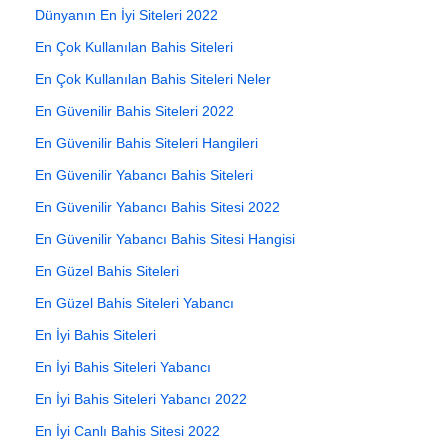
Dünyanın En İyi Siteleri 2022
En Çok Kullanılan Bahis Siteleri
En Çok Kullanılan Bahis Siteleri Neler
En Güvenilir Bahis Siteleri 2022
En Güvenilir Bahis Siteleri Hangileri
En Güvenilir Yabancı Bahis Siteleri
En Güvenilir Yabancı Bahis Sitesi 2022
En Güvenilir Yabancı Bahis Sitesi Hangisi
En Güzel Bahis Siteleri
En Güzel Bahis Siteleri Yabancı
En İyi Bahis Siteleri
En İyi Bahis Siteleri Yabancı
En İyi Bahis Siteleri Yabancı 2022
En İyi Canlı Bahis Sitesi 2022