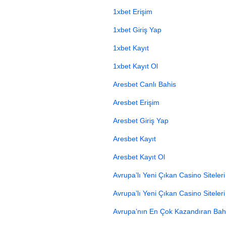
1xbet Erişim
1xbet Giriş Yap
1xbet Kayıt
1xbet Kayıt Ol
Aresbet Canlı Bahis
Aresbet Erişim
Aresbet Giriş Yap
Aresbet Kayıt
Aresbet Kayıt Ol
Avrupa’lı Yeni Çıkan Casino Siteleri
Avrupa’lı Yeni Çıkan Casino Siteler
Avrupa’nın En Çok Kazandıran Bahis