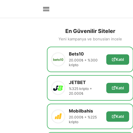
En Güvenilir Siteler
Yeni kampanya ve bonusları incele
Bets10
Katıl
20.000₺ + %300
kripto
JETBET
Katıl
%325 kripto +
20.000₺
Mobilbahis
Katıl
20.000₺ + %225
kripto