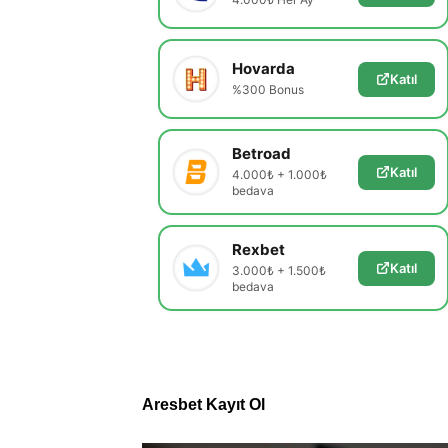
Hovarda
Katıl
%300 Bonus
Betroad
Katıl
4.000₺ + 1.000₺
bedava
Rexbet
Katıl
3.000₺ + 1.500₺
bedava
Aresbet Kayıt Ol