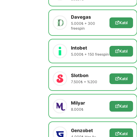
Davegas
Katıl
5.000₺ + 300
freespin
Intobet
Katıl
5.000₺ + 150 freespin
Slotbon
Katıl
7.500₺ + %200
Milyar
Katıl
8.000₺
Genzobet
Katıl
4.000₺ Her Ay