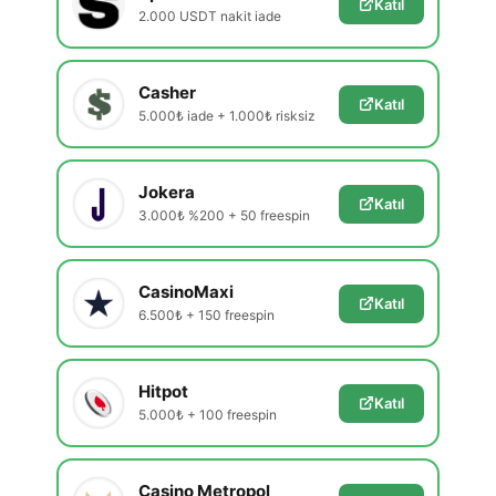
Katıl
2.000 USDT nakit iade
Casher
Katıl
5.000₺ iade + 1.000₺ risksiz
Jokera
Katıl
3.000₺ %200 + 50 freespin
CasinoMaxi
Katıl
6.500₺ + 150 freespin
Hitpot
Katıl
5.000₺ + 100 freespin
Casino Metropol