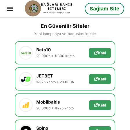
Sağlam Site
En Güvenilir Siteler
Yeni kampanya ve bonusları incele
Bets10
Katıl
20.000₺ + %300 kripto
JETBET
Katıl
%325 kripto + 20.000₺
Mobilbahis
Katıl
20.000₺ + %225 kripto
Spino