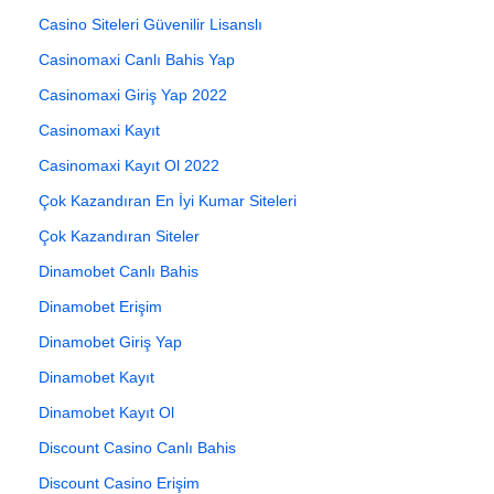
Casino Siteleri Güvenilir Lisanslı
Casinomaxi Canlı Bahis Yap
Casinomaxi Giriş Yap 2022
Casinomaxi Kayıt
Casinomaxi Kayıt Ol 2022
Çok Kazandıran En İyi Kumar Siteleri
Çok Kazandıran Siteler
Dinamobet Canlı Bahis
Dinamobet Erişim
Dinamobet Giriş Yap
Dinamobet Kayıt
Dinamobet Kayıt Ol
Discount Casino Canlı Bahis
Discount Casino Erişim