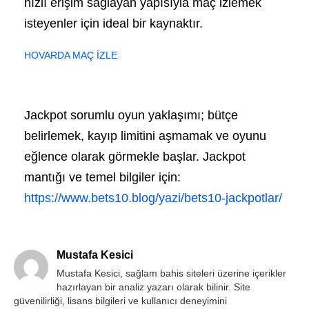
hızlı erişim sağlayan yapısıyla maç izlemek
isteyenler için ideal bir kaynaktır.
HOVARDA MAÇ İZLE
Jackpot sorumlu oyun yaklaşımı; bütçe
belirlemek, kayıp limitini aşmamak ve oyunu
eğlence olarak görmekle başlar. Jackpot
mantığı ve temel bilgiler için:
https://www.bets10.blog/yazi/bets10-jackpotlar/
Mustafa Kesici
Mustafa Kesici, sağlam bahis siteleri üzerine içerikler
hazırlayan bir analiz yazarı olarak bilinir. Site
güvenilirliği, lisans bilgileri ve kullanıcı deneyimini