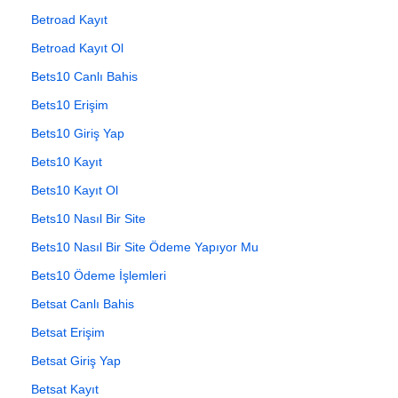
Betroad Kayıt
Betroad Kayıt Ol
Bets10 Canlı Bahis
Bets10 Erişim
Bets10 Giriş Yap
Bets10 Kayıt
Bets10 Kayıt Ol
Bets10 Nasıl Bir Site
Bets10 Nasıl Bir Site Ödeme Yapıyor Mu
Bets10 Ödeme İşlemleri
Betsat Canlı Bahis
Betsat Erişim
Betsat Giriş Yap
Betsat Kayıt