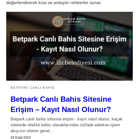
değerlendirerek kısa ve anlaşılır rehberler sunar.
BETPARK CANLI BAHIS
Betpark Canlı Bahis Sitesine
Erişim – Kayıt Nasıl Olunur?
Betpark canlı bahis sitesine erişim - kayıt nasıl olunur; kaçak
sitelerde nitelikli bahis olanaklarından istifade ederken işlem
akışının sitenin genel…
20 Eylül 2023