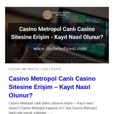
CASINO METROPOL CANLI BAHIS
Casino Metropol Canlı Casino
Sitesine Erişim – Kayıt Nasıl
Olunur?
Casino Metropol canlı bahis sitesine erişim – Kayıt nasıl
olunur? Casino Metropol kapandı mı? İşte Casino Metropol
hakkında merak edilenler……