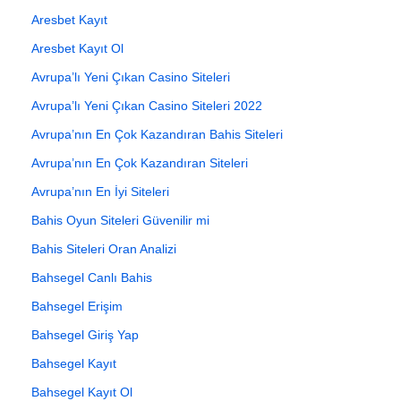
Aresbet Kayıt
Aresbet Kayıt Ol
Avrupa’lı Yeni Çıkan Casino Siteleri
Avrupa’lı Yeni Çıkan Casino Siteleri 2022
Avrupa’nın En Çok Kazandıran Bahis Siteleri
Avrupa’nın En Çok Kazandıran Siteleri
Avrupa’nın En İyi Siteleri
Bahis Oyun Siteleri Güvenilir mi
Bahis Siteleri Oran Analizi
Bahsegel Canlı Bahis
Bahsegel Erişim
Bahsegel Giriş Yap
Bahsegel Kayıt
Bahsegel Kayıt Ol