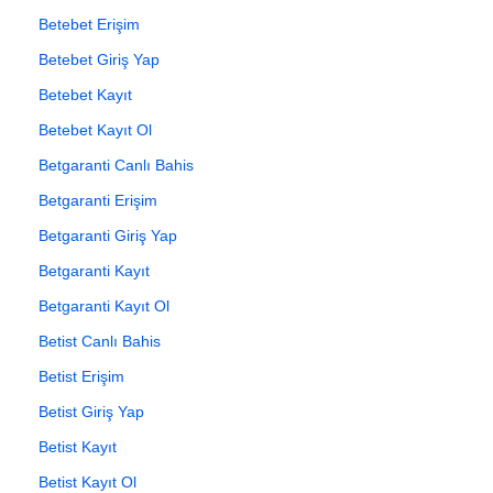
Betebet Erişim
Betebet Giriş Yap
Betebet Kayıt
Betebet Kayıt Ol
Betgaranti Canlı Bahis
Betgaranti Erişim
Betgaranti Giriş Yap
Betgaranti Kayıt
Betgaranti Kayıt Ol
Betist Canlı Bahis
Betist Erişim
Betist Giriş Yap
Betist Kayıt
Betist Kayıt Ol