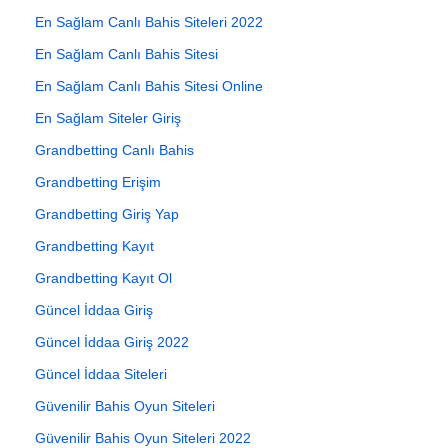
En Sağlam Canlı Bahis Siteleri 2022
En Sağlam Canlı Bahis Sitesi
En Sağlam Canlı Bahis Sitesi Online
En Sağlam Siteler Giriş
Grandbetting Canlı Bahis
Grandbetting Erişim
Grandbetting Giriş Yap
Grandbetting Kayıt
Grandbetting Kayıt Ol
Güncel İddaa Giriş
Güncel İddaa Giriş 2022
Güncel İddaa Siteleri
Güvenilir Bahis Oyun Siteleri
Güvenilir Bahis Oyun Siteleri 2022