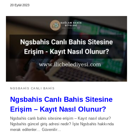
20 Eylül 2023
NGSBAHIS CANLI BAHIS
Ngsbahis Canlı Bahis Sitesine
Erişim – Kayıt Nasıl Olunur?
Ngsbahis canlı bahis sitesine erişim – Kayıt nasıl olunur?
Ngsbahis güncel giriş adresi nedir? İşte Ngsbahis hakkında
merak edilenler… Güvenilir…