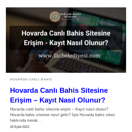
HOVARDA CANLI BAHIS
Hovarda Canlı Bahis Sitesine
Erişim – Kayıt Nasıl Olunur?
Hovarda canlı bahis sitesine erişim – Kayıt nasıl olunur?
Hovarda bahis sitesine nasıl girilir? İşte Hovarda bahis sitesi
hakkında merak…
20 Eylül 2023