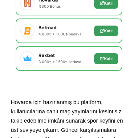
Katıl
%300 Bonus
Betroad
Katıl
4.000₺ + 1.000₺ bedava
Rexbet
Katıl
3.000₺ + 1.500₺ bedava
Hovarda için hazırlanmış bu platform,
kullanıcılarına canlı maç yayınlarını kesintisiz
takip edebilme imkânı sunarak spor keyfini en
üst seviyeye çıkarır. Güncel karşılaşmalara