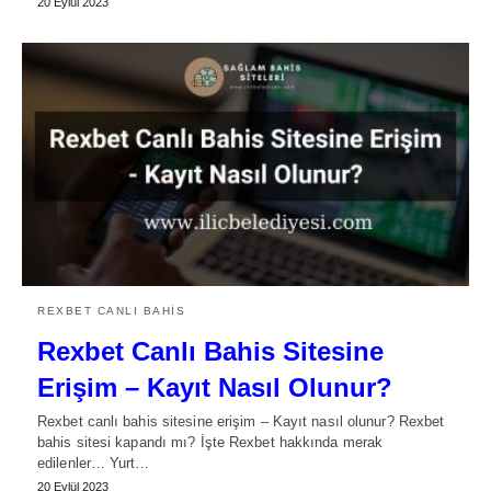
20 Eylül 2023
REXBET CANLI BAHIS
Rexbet Canlı Bahis Sitesine
Erişim – Kayıt Nasıl Olunur?
Rexbet canlı bahis sitesine erişim – Kayıt nasıl olunur? Rexbet
bahis sitesi kapandı mı? İşte Rexbet hakkında merak
edilenler… Yurt…
20 Eylül 2023