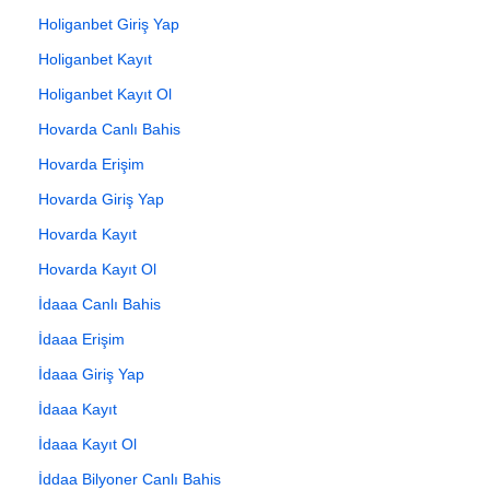
Holiganbet Giriş Yap
Holiganbet Kayıt
Holiganbet Kayıt Ol
Hovarda Canlı Bahis
Hovarda Erişim
Hovarda Giriş Yap
Hovarda Kayıt
Hovarda Kayıt Ol
İdaaa Canlı Bahis
İdaaa Erişim
İdaaa Giriş Yap
İdaaa Kayıt
İdaaa Kayıt Ol
İddaa Bilyoner Canlı Bahis