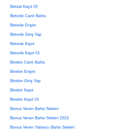
Betsat Kayıt Ol
Betvole Canlı Bahis
Betvole Erişim
Betvole Giriş Yap
Betvole Kayıt
Betvole Kayıt Ol
Birebin Canlı Bahis
Birebin Erişim
Birebin Giriş Yap
Birebin Kayıt
Birebin Kayıt Ol
Bonus Veren Bahis Siteleri
Bonus Veren Bahis Siteleri 2022
Bonus Veren Yabancı Bahis Siteleri