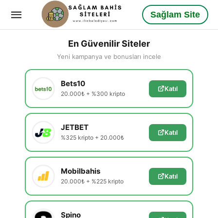
Sağlam Site
En Güvenilir Siteler
Yeni kampanya ve bonusları incele
Bets10
Katıl
20.000₺ + %300 kripto
JETBET
Katıl
%325 kripto + 20.000₺
Mobilbahis
Katıl
20.000₺ + %225 kripto
Spino