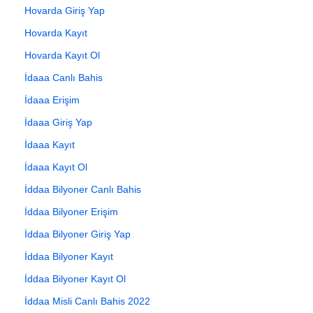
Hovarda Giriş Yap
Hovarda Kayıt
Hovarda Kayıt Ol
İdaaa Canlı Bahis
İdaaa Erişim
İdaaa Giriş Yap
İdaaa Kayıt
İdaaa Kayıt Ol
İddaa Bilyoner Canlı Bahis
İddaa Bilyoner Erişim
İddaa Bilyoner Giriş Yap
İddaa Bilyoner Kayıt
İddaa Bilyoner Kayıt Ol
İddaa Misli Canlı Bahis 2022