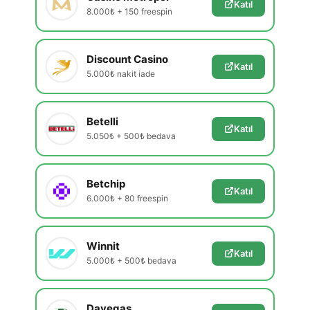
Katıl
8.000₺ + 150 freespin
Discount Casino
Katıl
5.000₺ nakit iade
Betelli
Katıl
5.050₺ + 500₺ bedava
Betchip
Katıl
6.000₺ + 80 freespin
Winnit
Katıl
5.000₺ + 500₺ bedava
Davegas