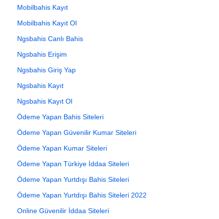
Mobilbahis Kayıt
Mobilbahis Kayıt Ol
Ngsbahis Canlı Bahis
Ngsbahis Erişim
Ngsbahis Giriş Yap
Ngsbahis Kayıt
Ngsbahis Kayıt Ol
Ödeme Yapan Bahis Siteleri
Ödeme Yapan Güvenilir Kumar Siteleri
Ödeme Yapan Kumar Siteleri
Ödeme Yapan Türkiye İddaa Siteleri
Ödeme Yapan Yurtdışı Bahis Siteleri
Ödeme Yapan Yurtdışı Bahis Siteleri 2022
Online Güvenilir İddaa Siteleri