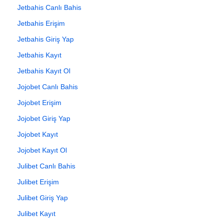
Jetbahis Canlı Bahis
Jetbahis Erişim
Jetbahis Giriş Yap
Jetbahis Kayıt
Jetbahis Kayıt Ol
Jojobet Canlı Bahis
Jojobet Erişim
Jojobet Giriş Yap
Jojobet Kayıt
Jojobet Kayıt Ol
Julibet Canlı Bahis
Julibet Erişim
Julibet Giriş Yap
Julibet Kayıt