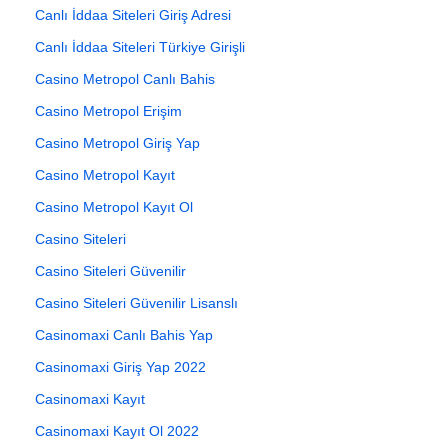
Canlı İddaa Siteleri Giriş Adresi
Canlı İddaa Siteleri Türkiye Girişli
Casino Metropol Canlı Bahis
Casino Metropol Erişim
Casino Metropol Giriş Yap
Casino Metropol Kayıt
Casino Metropol Kayıt Ol
Casino Siteleri
Casino Siteleri Güvenilir
Casino Siteleri Güvenilir Lisanslı
Casinomaxi Canlı Bahis Yap
Casinomaxi Giriş Yap 2022
Casinomaxi Kayıt
Casinomaxi Kayıt Ol 2022