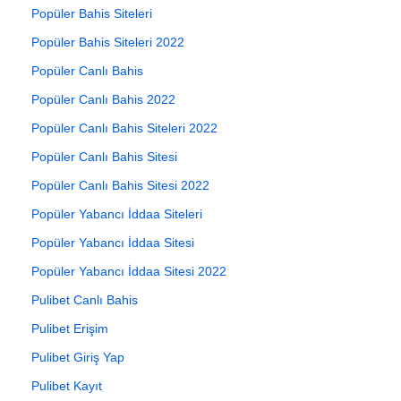
Popüler Bahis Siteleri
Popüler Bahis Siteleri 2022
Popüler Canlı Bahis
Popüler Canlı Bahis 2022
Popüler Canlı Bahis Siteleri 2022
Popüler Canlı Bahis Sitesi
Popüler Canlı Bahis Sitesi 2022
Popüler Yabancı İddaa Siteleri
Popüler Yabancı İddaa Sitesi
Popüler Yabancı İddaa Sitesi 2022
Pulibet Canlı Bahis
Pulibet Erişim
Pulibet Giriş Yap
Pulibet Kayıt