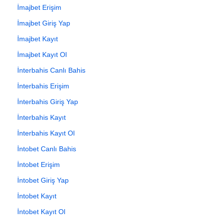
İmajbet Erişim
İmajbet Giriş Yap
İmajbet Kayıt
İmajbet Kayıt Ol
İnterbahis Canlı Bahis
İnterbahis Erişim
İnterbahis Giriş Yap
İnterbahis Kayıt
İnterbahis Kayıt Ol
İntobet Canlı Bahis
İntobet Erişim
İntobet Giriş Yap
İntobet Kayıt
İntobet Kayıt Ol