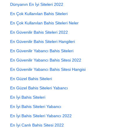
Dünyanın En İyi Siteleri 2022
En Çok Kullanılan Bahis Siteleri
En Çok Kullanılan Bahis Siteleri Neler
En Güvenilir Bahis Siteleri 2022
En Güvenilir Bahis Siteleri Hangileri
En Güvenilir Yabancı Bahis Siteleri
En Güvenilir Yabancı Bahis Sitesi 2022
En Güvenilir Yabancı Bahis Sitesi Hangisi
En Güzel Bahis Siteleri
En Güzel Bahis Siteleri Yabancı
En İyi Bahis Siteleri
En İyi Bahis Siteleri Yabancı
En İyi Bahis Siteleri Yabancı 2022
En İyi Canlı Bahis Sitesi 2022