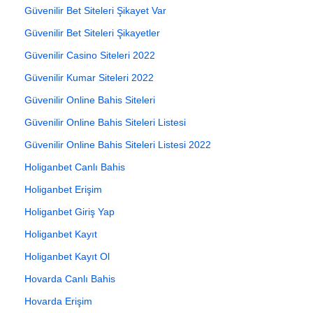
Güvenilir Bet Siteleri Şikayet Var
Güvenilir Bet Siteleri Şikayetler
Güvenilir Casino Siteleri 2022
Güvenilir Kumar Siteleri 2022
Güvenilir Online Bahis Siteleri
Güvenilir Online Bahis Siteleri Listesi
Güvenilir Online Bahis Siteleri Listesi 2022
Holiganbet Canlı Bahis
Holiganbet Erişim
Holiganbet Giriş Yap
Holiganbet Kayıt
Holiganbet Kayıt Ol
Hovarda Canlı Bahis
Hovarda Erişim