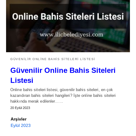
GÜVENILIR ONLINE BAHIS SITELERI LISTESI
Güvenilir Online Bahis Siteleri
Listesi
Online bahis siteleri listesi, güvenilir bahis siteleri, en çok
kazandıran bahis siteleri hangileri? İşte online bahis siteleri
hakkında merak edilenler……
20 Eylül 2023
Arşivler
Eylül 2023